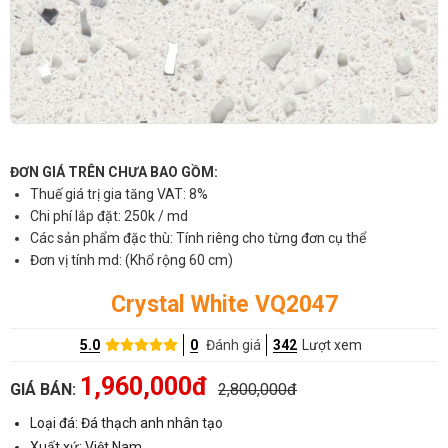
ĐƠN GIÁ TRÊN CHƯA BAO GỒM:
Thuế giá trị gia tăng VAT: 8%
Chi phí lắp đặt: 250k / md
Các sản phẩm đặc thù: Tính riêng cho từng đơn cụ thể
Đơn vị tính md: (Khổ rộng 60 cm)
Crystal White VQ2047
5.0
0
Đánh giá
342
Lượt xem
1,960,000đ
GIÁ BÁN:
2,800,000đ
Loại đá: Đá thạch anh nhân tạo
Xuất xứ: Việt Nam