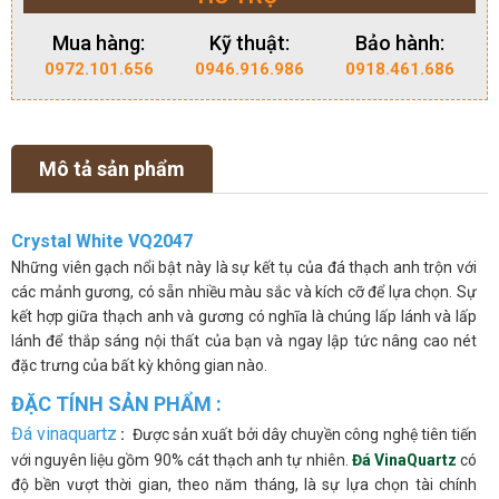
Mua hàng:
Kỹ thuật:
Bảo hành:
0972.101.656
0946.916.986
0918.461.686
Mô tả sản phẩm
Crystal White VQ2047
Những viên gạch nổi bật này là sự kết tụ của đá thạch anh trộn với
các mảnh gương, có sẵn nhiều màu sắc và kích cỡ để lựa chọn. Sự
kết hợp giữa thạch anh và gương có nghĩa là chúng lấp lánh và lấp
lánh để thắp sáng nội thất của bạn và ngay lập tức nâng cao nét
đặc trưng của bất kỳ không gian nào.
ĐẶC TÍNH SẢN PHẨM :
Đá vinaquartz
:
Được sản xuất bởi dây chuyền công nghệ tiên tiến
với nguyên liệu gồm 90% cát thạch anh tự nhiên.
Đá VinaQuartz
có
độ bền vượt thời gian, theo năm tháng, là sự lựa chọn tài chính