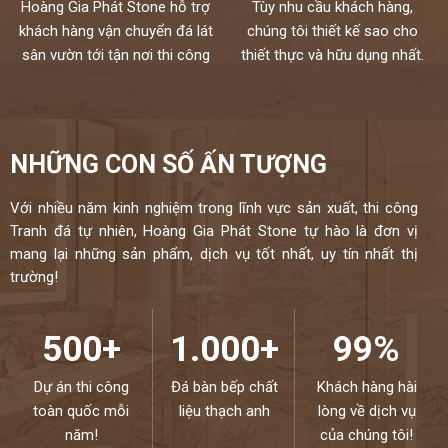
mọi không gian.
Hoàng Gia Phát Stone hỗ trợ
Tùy nhu cầu khách hàng,
Chúng tôi không bán lẻ đá tấm chỉ nhận gia công chế tác và lắp đặt
khách hàng vận chuyển đá lát
chúng tôi thiết kế sao cho
theo yêu cầu cho khách hàng nên không phải qua trung gian
sân vườn tới tận nơi thi công
thiết thực và hữu dụng nhất.
Chất lượng,thi công chuyên nghiệp,đội ngũ thợ tay nghề cao đã
được tuyển chọn.
Đặc biệt sản phẩm được bảo hành đến 18 năm chống ố,chống
ngấm..quý khách sẽ được bảo dưỡng định kỳ 6 tháng một lần và khi
NHỮNG CON SỐ ẤN TƯỢNG
có vấn đề gì sẽ có bộ phận kỹ thuật đến xử lí cho khách hàng trong
vòng 24h,tất cả thành phẩm của chúng tôi sẽ được lưu bảo hành
trên máy tính,chúng tôi sẽ luôn đồng hành cùng khách hàng.
Với nhiều năm kinh nghiệm trong lĩnh vực sản xuất, thi công
Tranh đá tự nhiên, Hoàng Gia Phát Stone tự hào là đơn vị
Đá cao cấp Hoàng Gia Phát tự hào là đơn vị
mang lại những sản phẩm, dịch vụ tốt nhất, uy tín nhất thị
trường!
thi công đá bàn bếp số 1 tại Hà Nội
NIỀM TIN CỦA KHÁCH LÀ HẠNH PHÚC CỦA CHÚNG TÔI - HÂN
HẠNH
500+
1.000+
99%
ĐƯỢC PHỤC VỤ QUÝ KHÁCH – HOTLINE:
0972101656 -
0946916986
Dự án thi công
Đá bàn bếp chất
Khách hàng hài
toàn quốc mỗi
liệu thạch anh
lòng về dịch vụ
năm!
của chúng tôi!