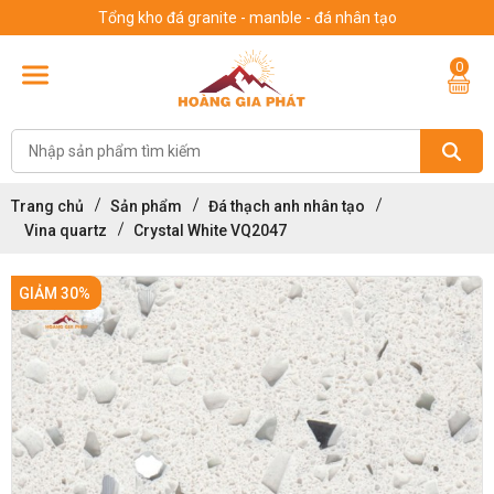
Tổng kho đá granite - manble - đá nhân tạo
0
Trang chủ
Sản phẩm
Đá thạch anh nhân tạo
Vina quartz
Crystal White VQ2047
GIẢM 30%