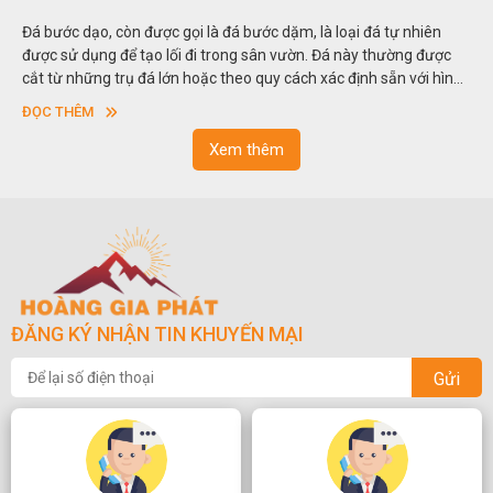
Đá bước dạo, còn được gọi là đá bước dặm, là loại đá tự nhiên
được sử dụng để tạo lối đi trong sân vườn. Đá này thường được
cắt từ những trụ đá lớn hoặc theo quy cách xác định sẵn với hình
vuông hoặc hình chữ nhật và có độ dày khác nhau.
ĐỌC THÊM
Xem thêm
ĐĂNG KÝ NHẬN TIN KHUYẾN MẠI
Gửi