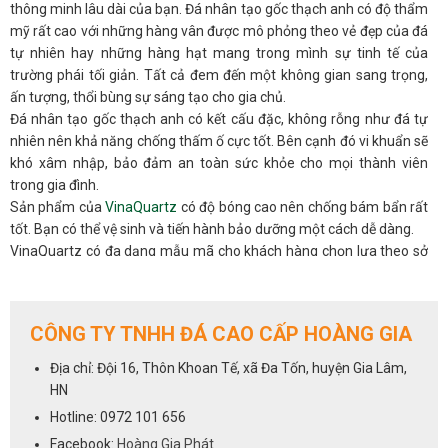
thông minh lâu dài của bạn. Đá nhân tạo gốc thạch anh có độ thẩm
mỹ rất cao với những hàng vân được mô phỏng theo vẻ đẹp của đá
tự nhiên hay những hàng hạt mang trong mình sự tinh tế của
trường phái tối giản. Tất cả đem đến một không gian sang trọng,
ấn tượng, thổi bùng sự sáng tạo cho gia chủ.
Đá nhân tạo gốc thạch anh có kết cấu đặc, không rỗng như đá tự
nhiên nên khả năng chống thấm ố cực tốt. Bên cạnh đó vi khuẩn sẽ
khó xâm nhập, bảo đảm an toàn sức khỏe cho mọi thành viên
trong gia đình.
Sản phẩm của
VinaQuartz
có độ bóng cao nên chống bám bẩn rất
tốt. Bạn có thể vệ sinh và tiến hành bảo dưỡng một cách dễ dàng.
VinaQuartz có đa dạng mẫu mã cho khách hàng chọn lựa theo sở
thích và nhu cầu của bản thân. Hơn thế nữa chúng tôi có hệ thống
NPP trên toàn quốc luôn sẵn sàng hỗ trợ và tư vấn bạn mọi lúc.
ỨNG DỤNG:
CÔNG TY TNHH ĐÁ CAO CẤP HOÀNG GIA
Với những đặc tính siêu việt của dòng đá nhân tạo gốc thạch anh,
đá VinaQuartz chắc chắn sẽ là sự lựa chọn hàng đầu và uy tín dành
Địa chỉ: Đội 16, Thôn Khoan Tế, xã Đa Tốn, huyện Gia Lâm,
đá bàn bếp
cho ngôi nhà của bạn,cho các hạng mục :
,đá ốp
HN
quầy ba
bàn đảo
đá lavabo
bếp,
,
,
,
đá thang máy
,vách trang trí
Hotline: 0972 101 656
cho phòng khách...
Facebook:
Hoàng Gia Phát