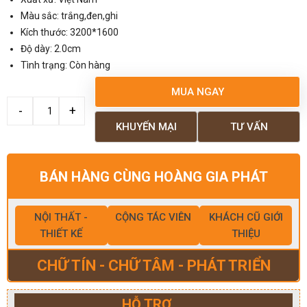
Màu sắc: trắng,đen,ghi
Kích thước: 3200*1600
Độ dày: 2.0cm
Tình trạng: Còn hàng
MUA NGAY
KHUYẾN MẠI
TƯ VẤN
BÁN HÀNG CÙNG HOÀNG GIA PHÁT
NỘI THẤT -
CỘNG TÁC VIÊN
KHÁCH CŨ GIỚI
THIẾT KẾ
THIỆU
CHỮ TÍN - CHỮ TÂM - PHÁT TRIỂN
HỖ TRỢ