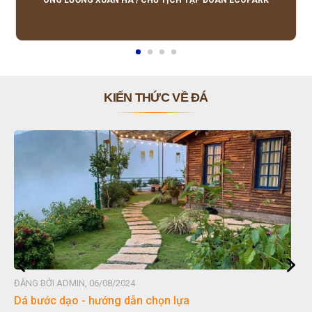
ÔNG LƯƠNG XUÂN HÀ
/
CHỦ TỊCH TẬP ĐOÀN ECOPARK
KIẾN THỨC VỀ ĐÁ
ĐĂNG BỞI ADMIN, 06/08/2024
Dá bước dạo - hướng dẫn chọn lựa