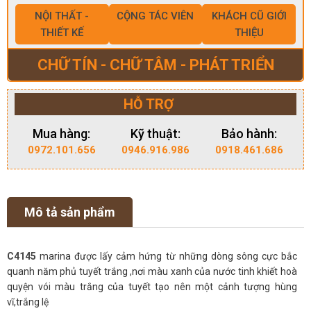
NỘI THẤT -
CỘNG TÁC VIÊN
KHÁCH CŨ GIỚI
THIẾT KẾ
THIỆU
CHỮ TÍN - CHỮ TÂM - PHÁT TRIỂN
HỖ TRỢ
Mua hàng:
Kỹ thuật:
Bảo hành:
0972.101.656
0946.916.986
0918.461.686
Mô tả sản phẩm
C4145
marina được lấy cảm hứng từ những dòng sông cực bắc
quanh năm phủ tuyết trắng ,nơi màu xanh của nước tinh khiết hoà
quyện vói màu trắng của tuyết tạo nên một cảnh tượng hùng
vĩ,trắng lệ