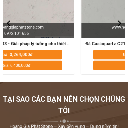
www.hoanggiaphatstone.com
0972 101 656
Đá Caslaquartz C2104 - Chất liệu lý tưởng cho không
gian sống hiện đại
Giá: 3,264,000đ
Giá: 6,400,000đ
TẠI SAO CÁC BẠN NÊN CHỌN CHÚNG
TÔI
Hoàng Gia Phát Stone – Xây bền vững – Dựng niềm tin!