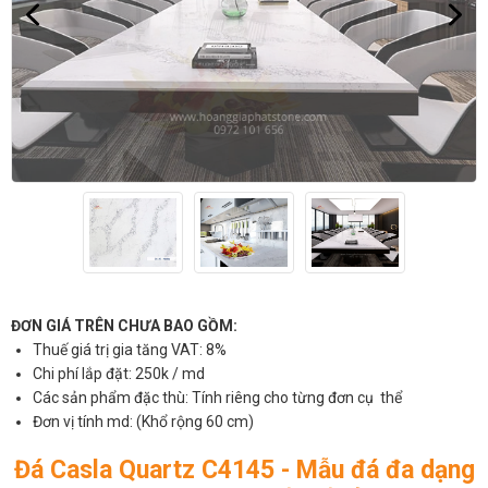
ĐƠN GIÁ TRÊN CHƯA BAO GỒM:
Thuế giá trị gia tăng VAT: 8%
Chi phí lắp đặt: 250k / md
Các sản phẩm đặc thù: Tính riêng cho từng đơn cụ thể
Đơn vị tính md: (Khổ rộng 60 cm)
Đá Casla Quartz C4145 - Mẫu đá đa dạng