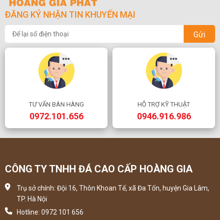
ĐĂNG KÝ NHẬN TIN KHUYẾN MẠI
Gửi
TƯ VẤN BÁN HÀNG
HỖ TRỢ KỸ THUẬT
0972.101.656
0946.916.986
CÔNG TY TNHH ĐÁ CAO CẤP HOÀNG GIA
Trụ sở chính: Đội 16, Thôn Khoan Tế, xã Đa Tốn, huyện Gia Lâm,
TP. Hà Nội
Hotline: 0972 101 656