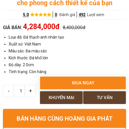
cho phong cách thiết kế của bạn
5.0
0
Đánh giá
492
Lượt xem
4,284,000đ
GIÁ BÁN:
8,400,000đ
Loại đá: Đá thạch anh nhân tạo
Xuất xứ: Việt Nam
Màu sắc: Đa màu sắc
Kích thước: Đá khổ lớn
Độ dày: 2.0cm
Tình trạng: Còn hàng
MUA NGAY
KHUYẾN MẠI
TƯ VẤN
BÁN HÀNG CÙNG HOÀNG GIA PHÁT