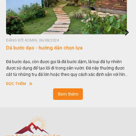
ĐĂNG BỞI ADMIN, 06/08/2024
Đá non bộ - cách lựa chọn non bộ đẹp
Hòn non bộ được biết đến là một nghệ thuật xây dựng, sắp đặt,
thu nhỏ, đưa mô hình những ngọn núi to lớn ngoài tự nhiên vào
trong các vườn cảnh. Hay nói một cách khác, người ta gọi là “giả
sơn”. Nghệ thuật hòn non bộ nhằm phục vụ cho mục đích thưởng
ĐỌC THÊM
ngoạn và phong thủy trong cuộc sống.
Xem thêm