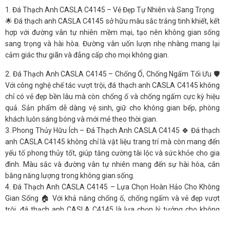
1. Đá Thạch Anh CASLA C4145 – Vẻ Đẹp Tự Nhiên và Sang Trọng
🌟 Đá thạch anh CASLA C4145 sở hữu màu sắc trắng tinh khiết, kết
hợp với đường vân tự nhiên mềm mại, tạo nên không gian sống
sang trọng và hài hòa. Đường vân uốn lượn nhẹ nhàng mang lại
cảm giác thư giãn và đẳng cấp cho mọi không gian.
2. Đá Thạch Anh CASLA C4145 – Chống Ố, Chống Ngấm Tối Ưu 🛡️
Với công nghệ chế tác vượt trội, đá thạch anh CASLA C4145 không
chỉ có vẻ đẹp bền lâu mà còn chống ố và chống ngấm cực kỳ hiệu
quả. Sản phẩm dễ dàng vệ sinh, giữ cho không gian bếp, phòng
khách luôn sáng bóng và mới mẻ theo thời gian.
3. Phong Thủy Hữu Ích – Đá Thạch Anh CASLA C4145 🍀 Đá thạch
anh CASLA C4145 không chỉ là vật liệu trang trí mà còn mang đến
yếu tố phong thủy tốt, giúp tăng cường tài lộc và sức khỏe cho gia
đình. Màu sắc và đường vân tự nhiên mang đến sự hài hòa, cân
bằng năng lượng trong không gian sống.
4. Đá Thạch Anh CASLA C4145 – Lựa Chọn Hoàn Hảo Cho Không
Gian Sống 🏠 Với khả năng chống ố, chống ngấm và vẻ đẹp vượt
trội, đá thạch anh CASLA C4145 là lựa chọn lý tưởng cho không
gian bếp, phòng khách, mang lại vẻ đẹp hiện đại và sang trọng. Tạo