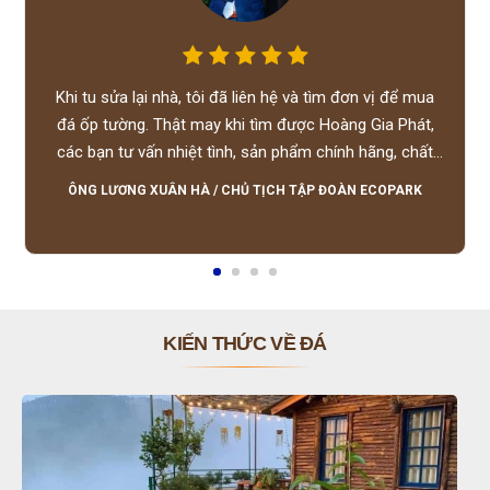
Khi tu sửa lại nhà, tôi đã liên hệ và tìm đơn vị để mua
đá ốp tường. Thật may khi tìm được Hoàng Gia Phát,
các bạn tư vấn nhiệt tình, sản phẩm chính hãng, chất
lượng tốt, giá hợp lý, hỗ trợ tận tình.
ÔNG LƯƠNG XUÂN HÀ
/
CHỦ TỊCH TẬP ĐOÀN ECOPARK
KIẾN THỨC VỀ ĐÁ