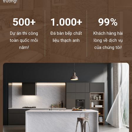
trường!
500+
1.000+
99%
Dự án thi công
Đá bàn bếp chất
Khách hàng hài
toàn quốc mỗi
liệu thạch anh
lòng về dịch vụ
năm!
của chúng tôi!