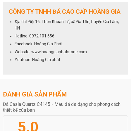
dựng không gian sống bền vững, an lành và phong thủy tốt cho gia
đình bạn.
CÔNG TY TNHH ĐÁ CAO CẤP HOÀNG GIA
#ĐáThạchAnh #CaslaQuartz #ChốngỐChốngNgấm #PhongThủy
#BếpSangTrọng #ĐáBếp #TàiLộc
Địa chỉ: Đội 16, Thôn Khoan Tế, xã Đa Tốn, huyện Gia Lâm,
HN
Hotline: 0972 101 656
Facebook:
Hoàng Gia Phát
Website:
www.hoanggiaphatstone.com
Youtube:
Hoàng Gia phát
ĐÁNH GIÁ SẢN PHẨM
Đá Casla Quartz C4145 - Mẫu đá đa dạng cho phong cách
thiết kế của bạn
5.0