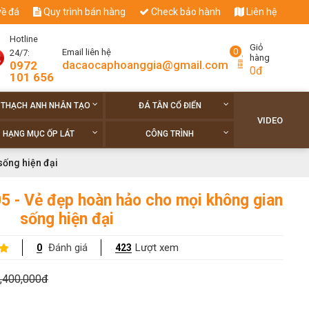
về đá
Quy trình bán hàng
Check bảo hành
Liên hệ
Hotline
Giỏ
0
Email liên hệ
24/7:
hàng
dacaocaphoanggia@gmail.com
0972
0đ
101 656
 THẠCH ANH NHÂN TẠO
ĐÁ TÂN CỔ ĐIỂN
VIDEO
HẠNG MỤC ỐP LÁT
CÔNG TRÌNH
sống hiện đại
5 - Vẻ đẹp hoàn hảo cho mọi không gian
sống hiện đại
Đánh giá
Lượt xem
0
423
,400,000đ