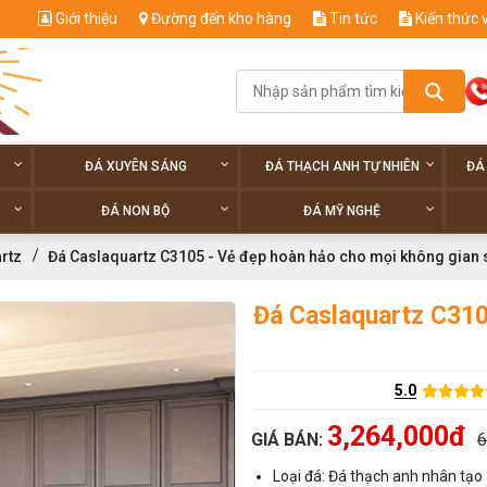
Giới thiệu
Đường đến kho hàng
Tin tức
Kiến thức 
ĐÁ XUYÊN SÁNG
ĐÁ THẠCH ANH TỰ NHIÊN
ĐÁ
ĐÁ NON BỘ
ĐÁ MỸ NGHỆ
rtz
Đá Caslaquartz C3105 - Vẻ đẹp hoàn hảo cho mọi không gian 
Đá Caslaquartz C310
5.0
3,264,000đ
GIÁ BÁN:
6
Loại đá: Đá thạch anh nhân tạo