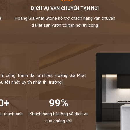
QUÝ KHÁCH
DỊCH VỤ VẬN CHUYỂN TẬN NƠI
6 - 0946916986
á
Hoàng Gia Phát Stone hỗ trợ khách hàng vận chuyển
đá lát sân vườn tới tận nơi thi công
thi công Tranh đá tự nhiên, Hoàng Gia Phát
 tốt nhất, uy tín nhất thị trường!
0+
99%
ệu thạch anh
Khách hàng hài lòng về dịch vụ
của chúng tôi!