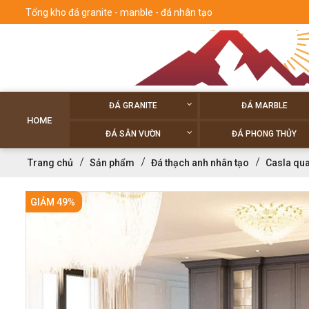
Tổng kho đá granite - manble - đá nhân tạo
ĐÁ GRANITE
ĐÁ MARBLE
HOME
ĐÁ SÂN VƯỜN
ĐÁ PHONG THỦY
Trang chủ
Sản phẩm
Đá thạch anh nhân tạo
Casla qua
GIẢM 49%