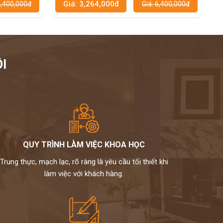
,264,000đ
Giá: 4,284,000đ
Giá: 6,400,000đ
Giá
cấp
I
QUY TRÌNH LÀM VIỆC KHOA HỌC
Trung thực, mạch lạc, rõ ràng là yêu cầu tối thiết khi
làm việc với khách hàng.