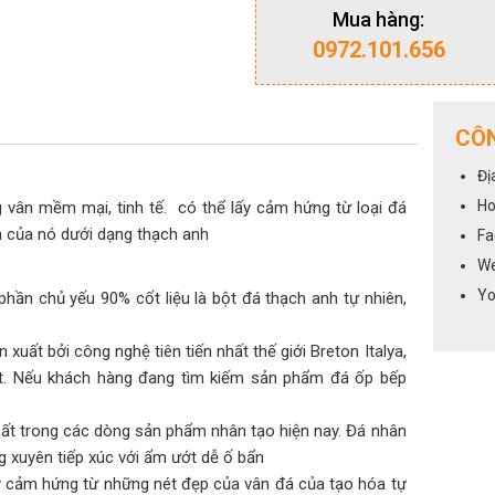
Mua hàng:
0972.101.656
CÔN
Đị
Ho
vân mềm mại, tinh tế. có thể lấy cảm hứng từ loại đá
ch của nó dưới dạng thạch anh
Fa
We
Yo
ần chủ yếu 90% cốt liệu là bột đá thạch anh tự nhiên,
uất bởi công nghệ tiên tiến nhất thế giới Breton Italya,
t. Nếu khách hàng đang tìm kiếm sản phẩm đá ốp bếp
ất trong các dòng sản phẩm nhân tạo hiện nay. Đá nhân
g xuyên tiếp xúc với ẩm ướt dễ ố bẩn
 cảm hứng từ những nét đẹp của vân đá của tạo hóa tự