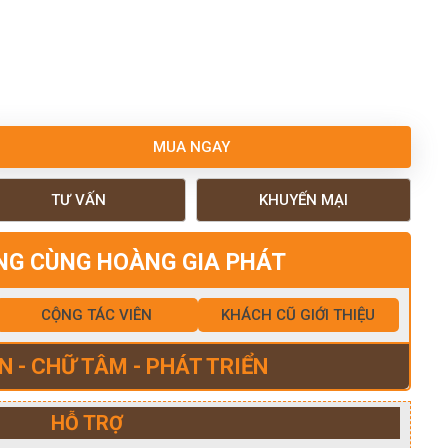
MUA NGAY
TƯ VẤN
KHUYẾN MẠI
NG CÙNG HOÀNG GIA PHÁT
CỘNG TÁC VIÊN
KHÁCH CŨ GIỚI THIỆU
N - CHỮ TÂM - PHÁT TRIỂN
HỖ TRỢ