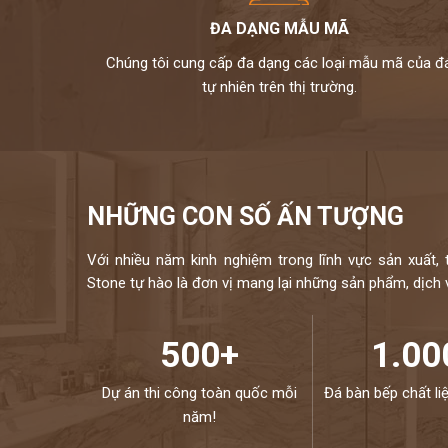
ĐƯỢC PHỤC VỤ 
ĐA DẠNG MẪU MÃ
HOTLINE:
097210165
Chúng tôi cung cấp đa dạng các loại mẫu mã của đ
tự nhiên trên thị trường.
NHỮNG CON SỐ ẤN TƯỢNG
Với nhiều năm kinh nghiệm trong lĩnh vực sản xuất, 
Stone tự hào là đơn vị mang lại những sản phẩm, dịch vụ
500+
1.00
Dự án thi công toàn quốc mỗi
Đá bàn bếp chất li
năm!