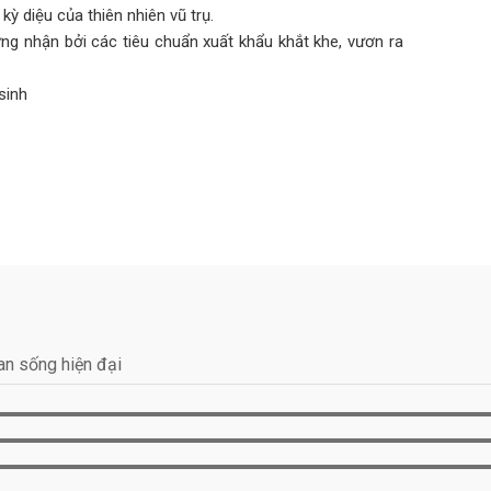
ỳ diệu của thiên nhiên vũ trụ.
ng nhận bởi các tiêu chuẩn xuất khẩu khắt khe, vươn ra
sinh
an sống hiện đại
ng lâu dài, quý khách nên áp dụng một vài kinh nghiệm