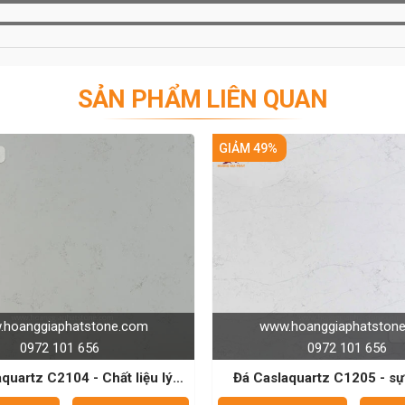
i khăn vải để lau bụi, bẩn. Dùng chất tẩy rửa đa dụng
tỷ lệ 1:5 để lau vết bẩn thông thường như nước hoa quả,
SẢN PHẨM LIÊN QUAN
ên nghiệp không gây mòn, có độ pH trung tính (6-8) cùng
 tụ lâu ngày, các loại vết sơn, vết mực, vết keo có độ
GIẢM 49%
GIẢM 49%
ề mặt đá trước và để xem có bị biến đổi mầu hay giảm
i dùng chất tẩy rửa xong thì rửa lại bề mặt bằng nước
ạo cứng nhất nhưng cần lưu ý tránh tác động mạnh lên
ng hay tác động lực quá mạnh trực tiếp lên bề mặt đá,
hậu rửa, bàn bếp) có độ cứng giảm hơn so bề mặt thông
www.hoanggiaphatstone.com
ww
ydrofluoric, chất tẩy sơn hoặc bất kỳ sản phẩm nào có
0972 101 656
 gây hư hại cho bề mặt đá.
lý
Đá Caslaquartz C1205 - sự lựa chọn
Đá Cas
ại
hàng đầu cho thiết kế nội thất
trọng 