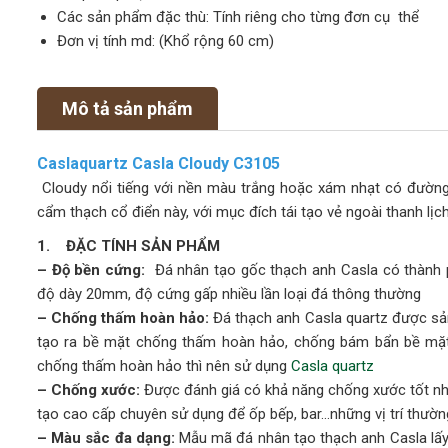
Các sản phẩm đặc thù: Tính riêng cho từng đơn cụ thể
Đơn vị tính md: (Khổ rộng 60 cm)
Mô tả sản phẩm
Caslaquartz Casla Cloudy C3105
Cloudy nổi tiếng với nền màu trắng hoặc xám nhạt có đường 
cẩm thạch cổ điển này, với mục đích tái tạo vẻ ngoài thanh lị
1. ĐẶC TÍNH SẢN PHẨM
– Độ bền cứng:
Đá nhân tạo gốc thạch anh Casla có thành ph
độ dày 20mm, độ cứng gấp nhiều lần loại đá thông thường
– Chống thấm hoàn hảo:
Đá thạch anh Casla quartz được sản x
tạo ra bề mặt chống thấm hoàn hảo, chống bám bẩn bề mặ
chống thấm hoàn hảo thì nên sử dụng
Casla quartz
– Chống xước:
Được đánh giá có khả năng chống xước tốt nh
tạo cao cấp chuyên sử dụng để ốp bếp, bar…những vị trí thườn
– Màu sắc đa dạng:
Mẫu mã đá nhân tạo thạch anh Casla lấy