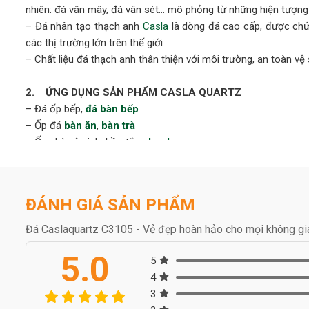
nhiên: đá vân mây, đá vân sét… mô phỏng từ những hiện tượng k
– Đá nhân tạo thạch anh
Casla
là dòng đá cao cấp, được chứ
các thị trường lớn trên thế giới
– Chất liệu đá thạch anh thân thiện với môi trường, an toàn vệ 
2. ỨNG DỤNG SẢN PHẨM CASLA QUARTZ
– Đá ốp bếp,
đá bàn bếp
– Ốp đá
bàn ăn
,
bàn trà
– Ốp nhà vệ sinh, bồn tắm,
lavabo
…
–
Quầy ba
,
bàn đảo
,
ốp thang may
,
cầu thang bộ
3. THÔNG SỐ SẢN PHẨM
• Khổ kích thước tấm đá:
ĐÁNH GIÁ SẢN PHẨM
• Kích thước khổ lớn (jumbo size) 3300x1650mm
• Độ dầy tiêu chuẩn: 20mm hoặc 30mm
Đá Caslaquartz C3105 - Vẻ đẹp hoàn hảo cho mọi không gi
• Các loại bề mặt sản phẩm đá:
5.0
• Bề mặt mài bóng (Polished)
5
• Bề mặt mài mờ (Honed)
4
Một số lưu ý khi sử dụng đá Casla đạt hiệu quả tốt nhất
3
Để sản phẩm đá nhân tạo Casla luôn bền đẹp, bề mặt sáng bó