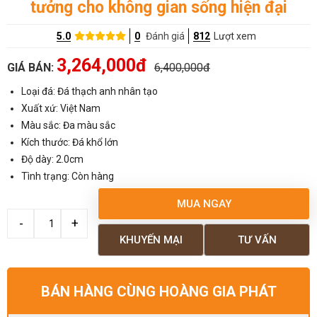
tưởng cho không gian sống hiện đại
5.0
0
Đánh giá
812
Lượt xem
3,264,000đ
GIÁ BÁN:
6,400,000đ
Loại đá: Đá thạch anh nhân tạo
Xuất xứ: Việt Nam
Màu sắc: Đa màu sắc
Kích thước: Đá khổ lớn
Độ dày: 2.0cm
Tình trạng: Còn hàng
MUA NGAY
KHUYẾN MẠI
TƯ VẤN
BÁN HÀNG CÙNG HOÀNG GIA PHÁT