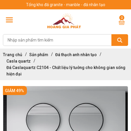
Tổng kho đá granite - manble - đá nhân tạo
0
Trang chủ
Sản phẩm
Đá thạch anh nhân tạo
Casla quartz
Đá Caslaquartz C2104 - Chất liệu lý tưởng cho không gian sống
hiện đại
GIẢM 49%