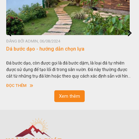
ĐĂNG BỞI ADMIN, 06/08/2024
Đá non bộ - cách lựa chọn non bộ đẹp
à loại đá tự nhiên
Hòn non bộ được biết đến là một nghệ thuật xâ
 Đá này thường được
thu nhỏ, đưa mô hình những ngọn núi to lớn ng
xác định sẵn với hình
trong các vườn cảnh. Hay nói một cách khác, ngư
c nhau.
sơn”. Nghệ thuật hòn non bộ nhằm phục vụ ch
ĐỌC THÊM
ngoạn và phong thủy trong cuộc sống.
Xem thêm