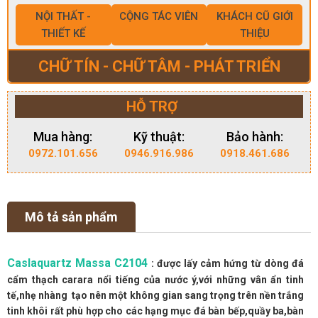
NỘI THẤT -
CỘNG TÁC VIÊN
KHÁCH CŨ GIỚI
THIẾT KẾ
THIỆU
CHỮ TÍN - CHỮ TÂM - PHÁT TRIỂN
HỖ TRỢ
Mua hàng:
Kỹ thuật:
Bảo hành:
0972.101.656
0946.916.986
0918.461.686
Mô tả sản phẩm
Caslaquartz Massa C2104
: được lấy cảm hứng từ dòng đá
cẩm thạch carara nổi tiếng của nước ý,với những vân ẩn tinh
tế,nhẹ nhàng tạo nên một không gian sang trọng trên nền trắng
tinh khôi rất phù hợp cho các hạng mục đá bàn bếp,quầy ba,bàn