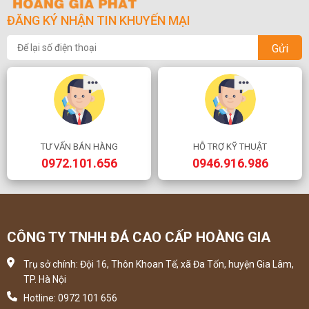
ĐĂNG KÝ NHẬN TIN KHUYẾN MẠI
Gửi
TƯ VẤN BÁN HÀNG
HỖ TRỢ KỸ THUẬT
0972.101.656
0946.916.986
CÔNG TY TNHH ĐÁ CAO CẤP HOÀNG GIA
Trụ sở chính: Đội 16, Thôn Khoan Tế, xã Đa Tốn, huyện Gia Lâm,
TP. Hà Nội
Hotline: 0972 101 656