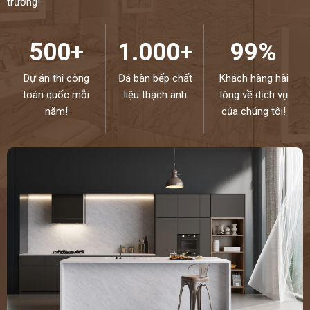
trường!
500+
1.000+
99%
Dự án thi công
Đá bàn bếp chất
Khách hàng hài
toàn quốc mỗi
liệu thạch anh
lòng về dịch vụ
năm!
của chúng tôi!