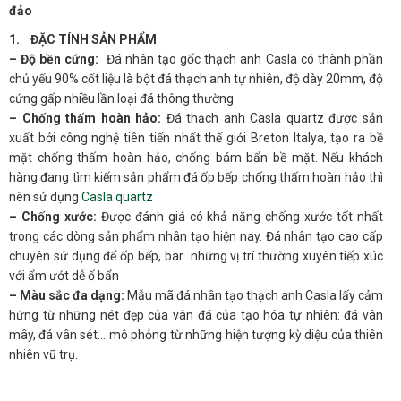
đảo
1. ĐẶC TÍNH SẢN PHẨM
– Độ bền cứng:
Đá nhân tạo gốc thạch anh Casla có thành phần
chủ yếu 90% cốt liệu là bột đá thạch anh tự nhiên, độ dày 20mm, độ
cứng gấp nhiều lần loại đá thông thường
– Chống thấm hoàn hảo:
Đá thạch anh Casla quartz được sản
xuất bởi công nghệ tiên tiến nhất thế giới Breton Italya, tạo ra bề
mặt chống thấm hoàn hảo, chống bám bẩn bề mặt. Nếu khách
hàng đang tìm kiếm sản phẩm đá ốp bếp chống thấm hoàn hảo thì
nên sử dụng
Casla quartz
– Chống xước:
Được đánh giá có khả năng chống xước tốt nhất
trong các dòng sản phẩm nhân tạo hiện nay. Đá nhân tạo cao cấp
chuyên sử dụng để ốp bếp, bar…những vị trí thường xuyên tiếp xúc
với ẩm ướt dễ ố bẩn
– Màu sắc đa dạng:
Mẫu mã đá nhân tạo thạch anh Casla lấy cảm
hứng từ những nét đẹp của vân đá của tạo hóa tự nhiên: đá vân
mây, đá vân sét… mô phỏng từ những hiện tượng kỳ diệu của thiên
nhiên vũ trụ.
– Đá nhân tạo thạch anh
Casla
là dòng đá cao cấp, được chứng
nhận bởi các tiêu chuẩn xuất khẩu khắt khe, vươn ra các thị trường