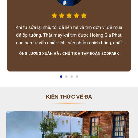
Khi tu sửa lại nhà, tôi đã liên hệ và tìm đơn vị để mua
đá ốp tường. Thật may khi tìm được Hoàng Gia Phát,
các bạn tư vấn nhiệt tình, sản phẩm chính hãng, chất
lượng tốt, giá hợp lý, hỗ trợ tận tình.
ÔNG LƯƠNG XUÂN HÀ
/
CHỦ TỊCH TẬP ĐOÀN ECOPARK
KIẾN THỨC VỀ ĐÁ