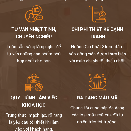
Chúng tôi không bán lẻ đá tấm chỉ nhận gia công chế tác và lắp đặt
theo yêu cầu cho khách hàng nên không phải qua trung gian
Chất lượng,thi công chuyên nghiệp,đội ngũ thợ tay nghề cao đã
được tuyển chọn.
TƯ VẤN NHIỆT TÌNH,
CHI PHÍ THIẾT KẾ CẠNH
Đặc biệt sản phẩm được bảo hành đến 18 năm chống ố,chống
ngấm..quý khách sẽ được bảo dưỡng định kỳ 6 tháng một lần và khi
CHUYÊN NGHIỆP
TRANH
có vấn đề gì sẽ có bộ phận kỹ thuật đến xử lí cho khách hàng trong
Luôn sẵn sàng lắng nghe để
Hoàng Gia Phát Stone đảm
vòng 24h,tất cả thành phẩm của chúng tôi sẽ được lưu bảo hành
tư vấn những sản phẩm phù
bảo công việc được thực hiện
trên máy tính,chúng tôi sẽ luôn đồng hành cùng khách hàng.
hợp nhất cho bạn
với mức chi phí tối thiểu nhất.
Đá cao cấp Hoàng Gia Phát tự hào là đơn vị
thi công đá bàn bếp số 1 tại Hà Nội
NỀM TIN CỦA KHÁCH LÀ HẠNH PHÚC CỦA CHÚNG TÔI - HÂN
HẠNH
ĐƯỢC PHỤC VỤ QUÝ KHÁCH
QUY TRÌNH LÀM VIỆC
ĐA DẠNG MẪU MÃ
HOTLINE:
0972101656 - 0946916986
KHOA HỌC
Chúng tôi cung cấp đa dạng
các loại mẫu mã của đá tự
Trung thực, mạch lạc, rõ ràng
nhiên trên thị trường.
là yêu cầu tối thiết khi làm
việc với khách hàng.