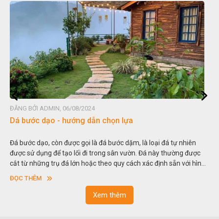
ĐĂNG BỞI ADMIN, 06/08/2024
Đá non bộ - cách lựa chọn non bộ đẹp
iên
Hòn non bộ được biết đến là một nghệ thuật xây dựng, sắp đặt
được
thu nhỏ, đưa mô hình những ngọn núi to lớn ngoài tự nhiên và
i hình
trong các vườn cảnh. Hay nói một cách khác, người ta gọi là “g
sơn”. Nghệ thuật hòn non bộ nhằm phục vụ cho mục đích thư
ĐỌC THÊM
ngoạn và phong thủy trong cuộc sống.
Xem thêm