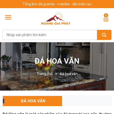
Tổng kho đá granite - manble - đá nhân tạo
0
ĐÁ HOA VĂN
Trang chủ
Đá hoa văn
ĐÁ HOA VĂN