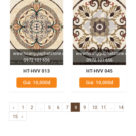
www.hoanggiaphatstone.com
www.hoanggiaphatstone.com
0972 101 656
0972 101 656
HT-HVV 013
HT-HVV 045
Giá: 10,000đ
Giá: 10,000đ
‹
1
2
...
5
6
7
8
9
10
11
...
14
15
›