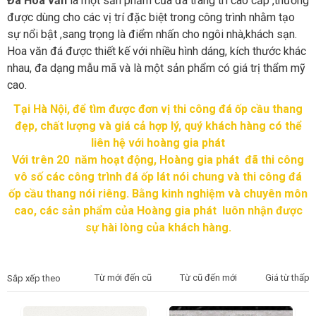
Đá Hoa văn
là một sản phẩm của đá trang trí cao cấp ,thường
được dùng cho các vị trí đặc biệt trong công trình nhằm tạo
sự nổi bật ,sang trọng là điểm nhấn cho ngôi nhà,khách sạn.
Hoa văn đá được thiết kế với nhiều hình dáng, kích thước khác
nhau, đa dạng mẫu mã và là một sản phẩm có giá trị thẩm mỹ
cao.
Tại Hà Nội, để tìm được đơn vị thi công đá ốp cầu thang
đẹp, chất lượng và giá cả hợp lý, quý khách hàng có thể
liên hệ với hoàng gia phát
Với trên 20 năm hoạt động, Hoàng gia phát đã thi công
vô số các công trình đá ốp lát nói chung và thi công đá
ốp cầu thang nói riêng. Bằng kinh nghiệm và chuyên môn
cao, các sản phẩm của Hoàng gia phát luôn nhận được
sự hài lòng của khách hàng.
Từ mới đến cũ
Từ cũ đến mới
Giá từ thấp 
Sắp xếp theo