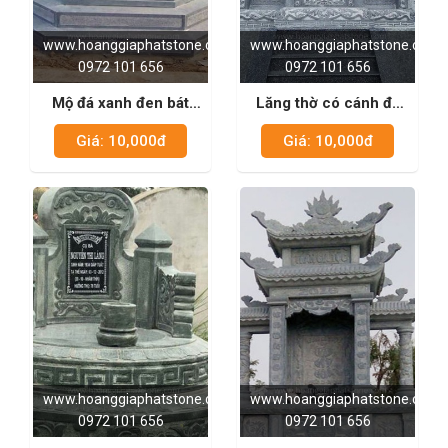
www.hoanggiaphatstone.com
www.hoanggiaphatstone.com
0972 101 656
0972 101 656
Mộ đá xanh đen bát
Lăng thờ có cánh đá
giác 01
xanh rêu 06
Giá: 10,000đ
Giá: 10,000đ
www.hoanggiaphatstone.com
www.hoanggiaphatstone.com
0972 101 656
0972 101 656