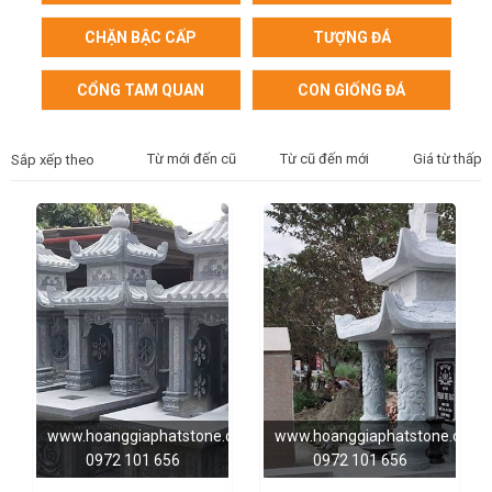
CHẶN BẬC CẤP
TƯỢNG ĐÁ
CỔNG TAM QUAN
CON GIỐNG ĐÁ
Từ mới đến cũ
Từ cũ đến mới
Giá từ thấp 
Sắp xếp theo
www.hoanggiaphatstone.com
www.hoanggiaphatstone.com
0972 101 656
0972 101 656