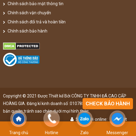
Chính sách bảo mật thông tin
Chính sách vận chuyển
Chính sách đổi trả và hoàn tiền
Chính sách bảo hành
Copyright © 2021 Được Thiết kế Bởi CÔNG TY TNHH ĐÁ CAO CẤP
CHECK BẢO HÀNH
HOÀNG GIA. Đăng kí kinh doanh số :0107851148 ,đã được đăng kí
bản quyền,tránh sao chép dưới mọi hình thức
Số người online:
49
lượt
Lượt truy cập:
4889316
lượt
Trang chủ
Hotline
Zalo
Messenger