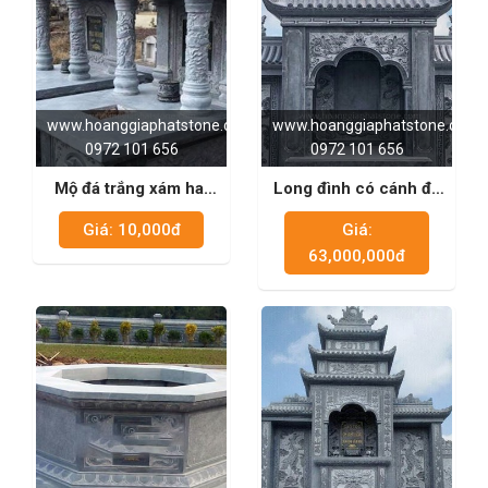
www.hoanggiaphatstone.com
www.hoanggiaphatstone.com
0972 101 656
0972 101 656
Mộ đá trắng xám hai
Long đình có cánh đá
mái 04
xanh rêu 05
Giá: 10,000đ
Giá:
63,000,000đ