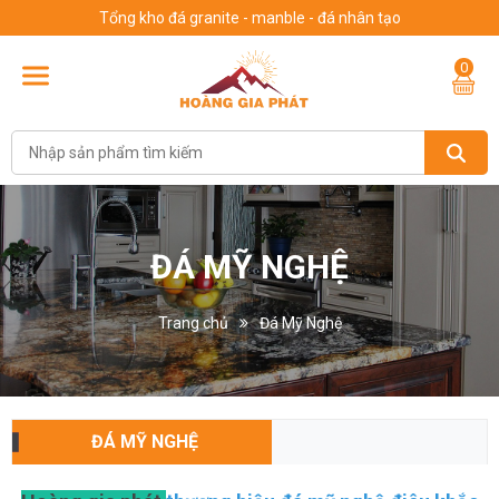
Tổng kho đá granite - manble - đá nhân tạo
0
ĐÁ MỸ NGHỆ
Trang chủ
Đá Mỹ Nghệ
ĐÁ MỸ NGHỆ