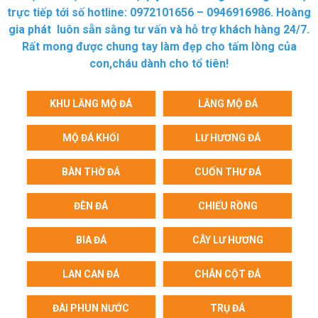
trực tiếp tới số hotline: 0972101656 – 0946916986. Hoàng
gia phát luôn sẵn sằng tư vấn và hỗ trợ khách hàng 24/7.
Rất mong được chung tay làm đẹp cho tấm lòng của
con,cháu dành cho tổ tiên!
KHU LĂNG MỘ ĐÁ
LĂNG MỘ ĐÁ
MỘ ĐÁ KHỐI
LƯ HƯƠNG ĐÁ
BÀN THỜ ĐÁ
CUỐN THƯ ĐÁ
ĐÈN ĐÁ
CHIẾU RỒNG
BIA ĐÁ
CÂY LƯ HƯƠNG
LAN CAN ĐÁ
CHÂN CỘT ĐÁ
ĐÀI PHUN NƯỚC
TRỤ ĐÁ