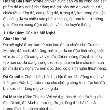
Hoàng Gia Phát Ston
e chuyên cung cấp và thi công các sản
phẩm đá mỹ nghệ như lăng mộ đá, bàn thờ đá, cuốn thư đá,
chiếu rồng, đèn đá, con giống đá, tượng đá, lư hương đá, cột
đá, cổng đá và nhiều sản phẩm khác, giúp bạn tạo ra không
gian đẹp và mang đậm dấu ấn văn hóa truyền thống.
1.
Đặc Điểm Của Đá Mỹ Nghệ
Chất Liệu Đá
Đá mỹ nghệ được làm từ các loại đá tự nhiên như Granite,
Marble, đá xanh, đá trắng, mỗi loại đá có đặc tính riêng biệt
về màu sắc, độ cứng và vân đá. Chính những đặc điểm này
tạo nên sự đa dạng trong các tác phẩm và làm cho mỗi sản
phẩm đá mỹ nghệ trở nên độc đáo, có giá trị nghệ thuật riêng.
Đá Granite:
Chắc chắn, bền bỉ, chịu được tác động mạnh và
thời gian. Đặc biệt thích hợp cho những công trình đòi hỏi độ
bền cao như lăng mộ và cổng đá.
Đá Marble
(Cẩm Thạch): Với vẻ đẹp tinh tế, các đường vân
đá nổi bật, đá Marble thường được dùng để chế tác các
tượng đá, bàn thờ và phù điêu.