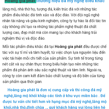
Hoàng gia phát
thương hiệu đá mỹ nghệ điêu khắc
lăng mộ, nhà thờ họ, tượng đá, kiến trúc đá với những tác
phẩm điêu khắc đá tinh xảo và độc đáo. Với đội ngũ nghệ
nhân tài năng và giàu kinh nghiệm, công ty tự hào là đối tác tin
cậy không chỉ tạo ra những tác phẩm nghệ thuật đá chất
lượng cao, đẹp mắt mà còn mang lại cho khách hàng trải
nghiệm thú vị và độc đáo.
Mỗi tác phẩm điêu khắc đá tại
Hoàng gia phát
đều được chế
tác với sự tỉ mỉ và tâm huyết, từ việc chọn lựa nguyên liệu đến
việc tái hiện mỗi chi tiết của sản phẩm. Sự tinh tế trong từng
nét cắt và sự chân thực trong biểu hiện tạo nên những tác
phẩm đá phản ánh sâu sắc nghệ thuật và tâm linh. Ngoài ra,
công ty còn cam kết đảm bảo chất lượng và độ bền của từng
sản phẩm qua thời gian.
Hoàng gia phát là đơn vị cung cấp và thi công đá mỹ
nghệ,lăng mộ khối khắp các tỉnh ở khu vực miền bắc . Để
được tư vấn chi tiết hơn về hạng mục đá mỹ nghệ,lăng mộ
khối,nhà thờ,đình chùa .., quý khách hàng vui lòng liên hệ