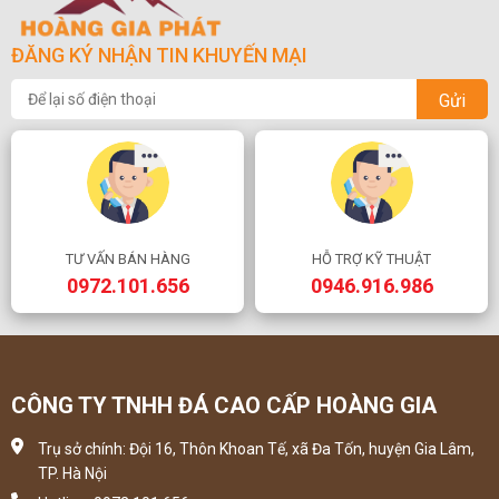
ĐĂNG KÝ NHẬN TIN KHUYẾN MẠI
Gửi
TƯ VẤN BÁN HÀNG
HỖ TRỢ KỸ THUẬT
0972.101.656
0946.916.986
CÔNG TY TNHH ĐÁ CAO CẤP HOÀNG GIA
Trụ sở chính: Đội 16, Thôn Khoan Tế, xã Đa Tốn, huyện Gia Lâm,
TP. Hà Nội