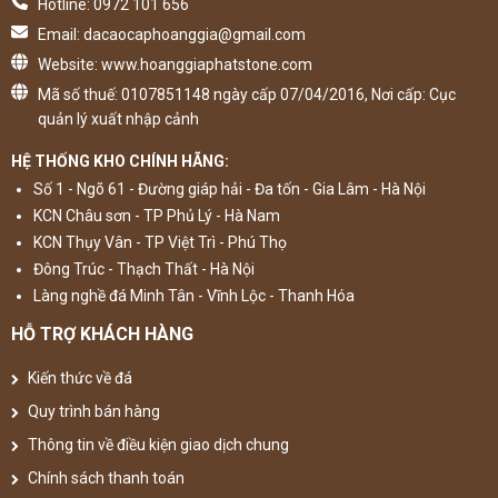
Hotline: 0972 101 656
Email: dacaocaphoanggia@gmail.com
Website: www.hoanggiaphatstone.com
Mã số thuế: 0107851148 ngày cấp 07/04/2016, Nơi cấp: Cục
quản lý xuất nhập cảnh
HỆ THỐNG KHO CHÍNH HÃNG:
Số 1 - Ngõ 61 - Đường giáp hải - Đa tốn - Gia Lâm - Hà Nội
KCN Châu sơn - TP Phủ Lý - Hà Nam
KCN Thụy Vân - TP Việt Trì - Phú Thọ
Đông Trúc - Thạch Thất - Hà Nội
Làng nghề đá Minh Tân - Vĩnh Lộc - Thanh Hóa
HỖ TRỢ KHÁCH HÀNG
Kiến thức về đá
Quy trình bán hàng
Thông tin về điều kiện giao dịch chung
Chính sách thanh toán