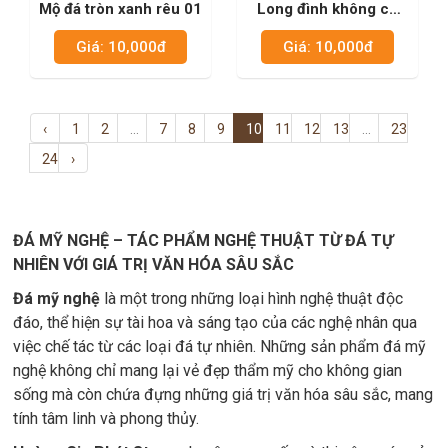
Mộ đá tròn xanh rêu 01
Long đình không có
cánh xanh đen 01
Giá: 10,000đ
Giá: 10,000đ
‹
1
2
...
7
8
9
10
11
12
13
...
23
24
›
ĐÁ MỸ NGHỆ – TÁC PHẨM NGHỆ THUẬT TỪ ĐÁ TỰ
NHIÊN VỚI GIÁ TRỊ VĂN HÓA SÂU SẮC
Đá mỹ nghệ
là một trong những loại hình nghệ thuật độc
đáo, thể hiện sự tài hoa và sáng tạo của các nghệ nhân qua
việc chế tác từ các loại đá tự nhiên. Những sản phẩm đá mỹ
nghệ không chỉ mang lại vẻ đẹp thẩm mỹ cho không gian
sống mà còn chứa đựng những giá trị văn hóa sâu sắc, mang
tính tâm linh và phong thủy.