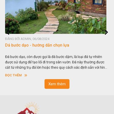
ĐĂNG BỞI ADMIN, 06/08/2024
Đá non bộ - cách lựa chọn non bộ đẹp
tự nhiên
Hòn non bộ được biết đến là một nghệ thuật xây dựng, sắ
ường được
thu nhỏ, đưa mô hình những ngọn núi to lớn ngoài tự nhi
ẵn với hình
trong các vườn cảnh. Hay nói một cách khác, người ta gọi 
sơn”. Nghệ thuật hòn non bộ nhằm phục vụ cho mục đích
ĐỌC THÊM
ngoạn và phong thủy trong cuộc sống.
Xem thêm