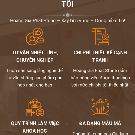
TÔI
Hoàng Gia Phát Stone – Xây bền vững – Dựng niềm tin!
TƯ VẤN NHIỆT TÌNH,
CHI PHÍ THIẾT KẾ CẠNH
CHUYÊN NGHIỆP
TRANH
Luôn sẵn sàng lắng nghe để
Hoàng Gia Phát Stone đảm
tư vấn những sản phẩm phù
bảo công việc được thực hiện
hợp nhất cho bạn
với mức chi phí tối thiểu nhất.
QUY TRÌNH LÀM VIỆC
ĐA DẠNG MẪU MÃ
KHOA HỌC
Chúng tôi cung cấp đa dạng