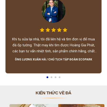
Khi tu sửa lại nhà, tôi đã liên hệ và tìm đơn vị để mua
đá ốp tường. Thật may khi tìm được Hoàng Gia Phát,
các bạn tư vấn nhiệt tình, sản phẩm chính hãng, chất
lượng tốt, giá hợp lý, hỗ trợ tận tình.
ÔNG LƯƠNG XUÂN HÀ
/
CHỦ TỊCH TẬP ĐOÀN ECOPARK
KIẾN THỨC VỀ ĐÁ