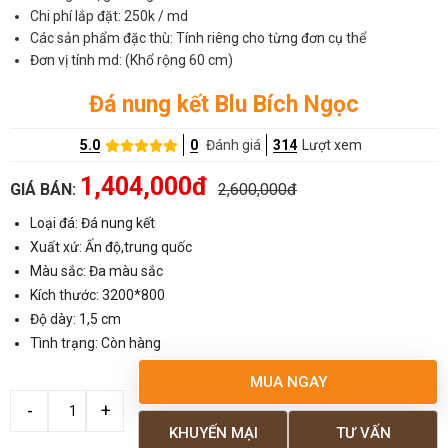
Chi phí lắp đặt: 250k / md
Các sản phẩm đặc thù: Tính riêng cho từng đơn cụ thể
Đơn vị tính md: (Khổ rộng 60 cm)
Đá nung kết Blu Bích Ngọc
5.0
0
Đánh giá
314
Lượt xem
1,404,000đ
GIÁ BÁN:
2,600,000đ
Loại đá: Đá nung kết
Xuất xứ: Ấn độ,trung quốc
Màu sắc: Đa màu sắc
Kích thước: 3200*800
Độ dày: 1,5 cm
Tình trạng: Còn hàng
MUA NGAY
KHUYẾN MẠI
TƯ VẤN