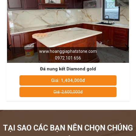
www.hoanggiaphatstone.com
0972 101 656
Đá nung kết Panda White
Giá: 1,404,000đ
Giá: 2,600,000đ
TẠI SAO CÁC BẠN NÊN CHỌN CHÚNG