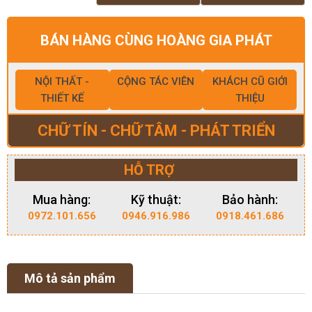
BÁN HÀNG CÙNG HOÀNG GIA PHÁT
NỘI THẤT -
CỘNG TÁC VIÊN
KHÁCH CŨ GIỚI
THIẾT KẾ
THIỆU
CHỮ TÍN - CHỮ TÂM - PHÁT TRIỂN
HỖ TRỢ
Mua hàng:
Kỹ thuật:
Bảo hành:
0972.101.656
0946.916.986
0918.461.686
Mô tả sản phẩm