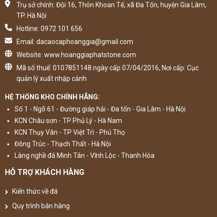
Trụ sở chính: Đội 16, Thôn Khoan Tế, xã Đa Tốn, huyện Gia Lâm,
TP. Hà Nội
Hotline: 0972 101 656
Email: dacaocaphoanggia@gmail.com
Website: www.hoanggiaphatstone.com
Mã số thuế: 0107851148 ngày cấp 07/04/2016, Nơi cấp: Cục
quản lý xuất nhập cảnh
HỆ THỐNG KHO CHÍNH HÃNG:
Số 1 - Ngõ 61 - Đường giáp hải - Đa tốn - Gia Lâm - Hà Nội
KCN Châu sơn - TP Phủ Lý - Hà Nam
KCN Thụy Vân - TP Việt Trì - Phú Thọ
Đông Trúc - Thạch Thất - Hà Nội
Làng nghề đá Minh Tân - Vĩnh Lộc - Thanh Hóa
HỖ TRỢ KHÁCH HÀNG
Kiến thức về đá
Quy trình bán hàng