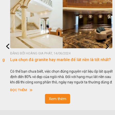
ĐĂNG BỞI HOÀNG GIA PHÁT, 14/06/2024
Lựa chọn đá granite hay marble để lát nền là tốt nhất?
Có thể bạn chưa biết, việc chọn đúng nguyên vật liệu ốp lát quyết
định đến 80% vẻ đẹp của ngôi nhà. Đối với hạng mục lát nền sau
khi đã thi công xong phần thô, ngày nay người ta thường dùng đá
tự nhiên lát nền khá phổ biến. Thế nhưng gia chủ luôn phân vân
ĐỌC THÊM
giữa việc lựa chọn đá granite hay đá marble lát nền, loại đá nào
tốt hơn? Để làm rõ hơn những thắc mắc, dưới đây chúng tôi sẽ đi
Xem thêm
sâu vào phân tích từng loại đá để giúp các gia chủ có cái nhìn
tổng quan hơn về ưu nhược điểm của chúng trong hạng mục
quan trọng này.