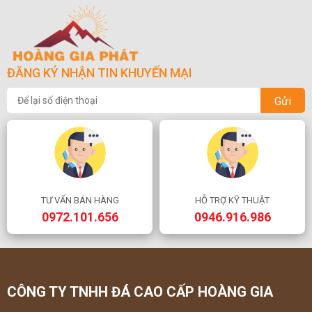
ĐĂNG KÝ NHẬN TIN KHUYẾN MẠI
Gửi
TƯ VẤN BÁN HÀNG
HỖ TRỢ KỸ THUẬT
0972.101.656
0946.916.986
CÔNG TY TNHH ĐÁ CAO CẤP HOÀNG GIA