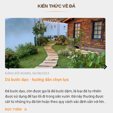
KIẾN THỨC VỀ ĐÁ
ĐĂNG BỞI ADMIN, 06/08/2024
Đá non bộ - cách lựa chọn non bộ đẹp
hiên
Hòn non bộ được biết đến là một nghệ thuật xây dựng, sắp đặ
 được
thu nhỏ, đưa mô hình những ngọn núi to lớn ngoài tự nhiên v
ới hình
trong các vườn cảnh. Hay nói một cách khác, người ta gọi là “
sơn”. Nghệ thuật hòn non bộ nhằm phục vụ cho mục đích th
ĐỌC THÊM
ngoạn và phong thủy trong cuộc sống.