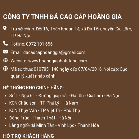
CÔNG TY TNHH ĐÁ CAO CẤP HOÀNG GIA
Trụ sở chính: Đội 16, Thôn Khoan Tế, xã Đa Tốn, huyện Gia Lâm,
TP. Hà Nội
Hotline: 0972 101 656
Email: dacaocaphoanggia@gmail.com
Website: www.hoanggiaphatstone.com
Mã số thuế: 0107851148 ngày cấp 07/04/2016, Nơi cấp: Cục
quản lý xuất nhập cảnh
HỆ THỐNG KHO CHÍNH HÃNG:
Số 1 - Ngõ 61 - Đường giáp hải - Đa tốn - Gia Lâm - Hà Nội
KCN Châu sơn - TP Phủ Lý - Hà Nam
KCN Thụy Vân - TP Việt Trì - Phú Thọ
Đông Trúc - Thạch Thất - Hà Nội
Làng nghề đá Minh Tân - Vĩnh Lộc - Thanh Hóa
HỖ TRỢ KHÁCH HÀNG