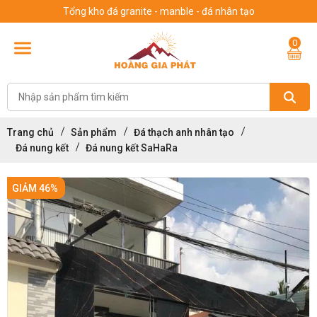
Tổng kho đá granite - manble - đá nhân tạo
0
Trang chủ
Sản phẩm
Đá thạch anh nhân tạo
Đá nung kết
Đá nung kết SaHaRa
GIẢM 46%