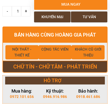
MUA NGAY
KHUYẾN MẠI
TƯ VẤN
BÁN HÀNG CÙNG HOÀNG GIA PHÁT
NỘI THẤT -
CỘNG TÁC VIÊN
KHÁCH CŨ GIỚI
THIẾT KẾ
THIỆU
CHỮ TÍN - CHỮ TÂM - PHÁT TRIỂN
HỖ TRỢ
Mua hàng:
Kỹ thuật:
Bảo hành:
0972.101.656
0946.916.986
0918.461.686