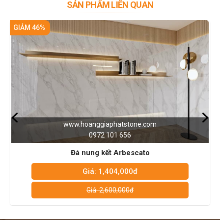
SẢN PHẨM LIÊN QUAN
GIẢM 46%
www.hoanggiaphatstone.com
0972 101 656
Đá Nung Kết Patagonia
Giá: 1,404,000đ
Giá: 2,600,000đ