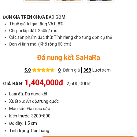
ĐƠN GIÁ TRÊN CHƯA BAO GỒM:
Thuế giá trị gia tăng VAT: 8%
Chi phí lắp đặt: 250k / md
Các sản phẩm đặc thù: Tính riêng cho từng đơn cụ thể
Đơn vị tính md: (Khổ rộng 60 cm)
Đá nung kết SaHaRa
5.0
0
Đánh giá
368
Lượt xem
1,404,000đ
GIÁ BÁN:
2,600,000đ
Loại đá: Đá nung kết
Xuất xứ: Ấn độ,trung quốc
Màu sắc: Đa màu sắc
Kích thước: 3200*800
Độ dày: 1,5 cm
Tình trạng: Còn hàng