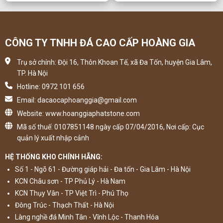
CÔNG TY TNHH ĐÁ CAO CẤP HOÀNG GIA
Trụ sở chính: Đội 16, Thôn Khoan Tế, xã Đa Tốn, huyện Gia Lâm,
TP. Hà Nội
Hotline: 0972 101 656
Email: dacaocaphoanggia@gmail.com
Website: www.hoanggiaphatstone.com
Mã số thuế: 0107851148 ngày cấp 07/04/2016, Nơi cấp: Cục
quản lý xuất nhập cảnh
HỆ THỐNG KHO CHÍNH HÃNG:
Số 1 - Ngõ 61 - Đường giáp hải - Đa tốn - Gia Lâm - Hà Nội
KCN Châu sơn - TP Phủ Lý - Hà Nam
KCN Thụy Vân - TP Việt Trì - Phú Thọ
Đông Trúc - Thạch Thất - Hà Nội
Làng nghề đá Minh Tân - Vĩnh Lộc - Thanh Hóa