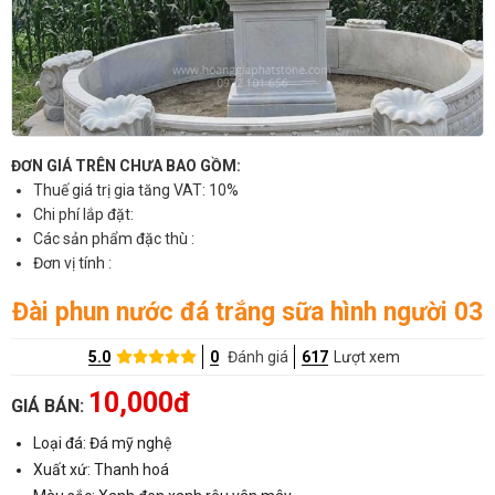
ĐƠN GIÁ TRÊN CHƯA BAO GỒM:
Thuế giá trị gia tăng VAT: 10%
Chi phí lắp đặt:
Các sản phẩm đặc thù :
Đơn vị tính :
Đài phun nước đá trắng sữa hình người 03
5.0
0
Đánh giá
617
Lượt xem
10,000đ
GIÁ BÁN:
Loại đá: Đá mỹ nghệ
Xuất xứ: Thanh hoá