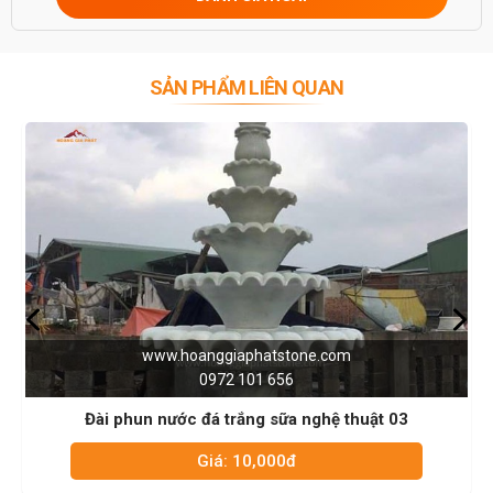
SẢN PHẨM LIÊN QUAN
hoanggiaphatstone.com
www.hoa
0972 101 656
c đá trắng sữa nghệ thuật 03
Đài phun nước 
Giá: 10,000đ