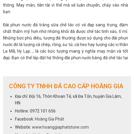
thông. May mắn, tiền tài vì thế mà sẽ luân chuyển, chảy vào nhà
bạn.
Đài phun nước đá trắng sữa chế tác có vẻ đẹp sang trọng, đậm
chất thẩm mỹ hơn nhờ những khối đá được chế tác tinh xảo, tỉ mỉ.
Những bức phù điêu, tượng đá thường được sử dụng cho đài phun
nước đó là tượng cá chép, rồng, sư tử, cá heo hay tượng các vị thần
La Mã, Hy Lạp..., là các bức tượng mang ý nghĩa may mắn và tốt
đẹp. Bạn có thể lắp đặt hệ thống đài phun nước bằng đá chế tác tại
các khu vực như khách sạn, nhà hàng, trung tâm thương mại,
trung tâm tiệc cưới...để tạo sự thu hút và ấn tượng cho không gian.
Và đặc biệt đài phun nước đá trắng sữa hình người gây được ấn
CÔNG TY TNHH ĐÁ CAO CẤP HOÀNG GIA
tượng với độc giả bằng vẻ đẹp độc đáo sang trọng và làm nổi bật
Địa chỉ: Đội 16, Thôn Khoan Tế, xã Đa Tốn, huyện Gia Lâm,
không gian. Để được tư vấn và báo giá nhanh tay liên hệ với chúng
HN
tôi qua số hotline
0972 101 656
Hotline: 0972 101 656
Facebook:
Hoàng Gia Phát
Website:
www.hoanggiaphatstone.com