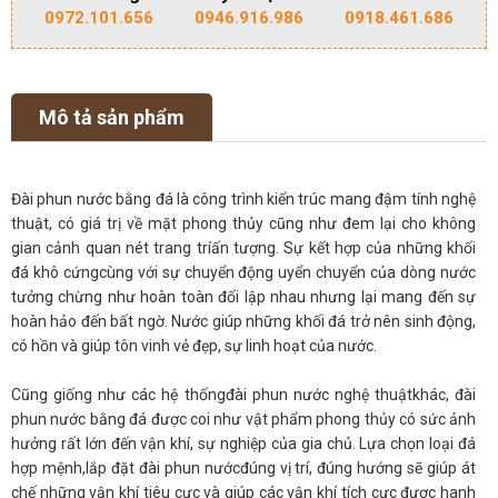
0972.101.656
0946.916.986
0918.461.686
Mô tả sản phẩm
Đài phun nước bằng đá là công trình kiến trúc mang đậm tính nghệ
thuật, có giá trị về mặt phong thủy cũng như đem lại cho không
gian cảnh quan nét trang tríấn tượng. Sự kết hợp của những khối
đá khô cứngcùng với sự chuyển động uyển chuyển của dòng nước
tưởng chừng như hoàn toàn đối lập nhau nhưng lại mang đến sự
hoàn hảo đến bất ngờ. Nước giúp những khối đá trở nên sinh động,
có hồn và giúp tôn vinh vẻ đẹp, sự linh hoạt của nước.
Cũng giống như các hệ thốngđài phun nước nghệ thuậtkhác, đài
phun nước bằng đá được coi như vật phẩm phong thủy có sức ảnh
hưởng rất lớn đến vận khí, sự nghiệp của gia chủ. Lựa chọn loại đá
hợp mệnh,lắp đặt đài phun nướcđúng vị trí, đúng hướng sẽ giúp át
chế những vận khí tiêu cực và giúp các vận khí tích cực được hanh