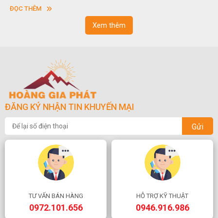
vuông hoặc hình chữ nhật và có độ dày khác nhau.
ĐỌC THÊM
Xem thêm
ĐĂNG KÝ NHẬN TIN KHUYẾN MẠI
Gửi
TƯ VẤN BÁN HÀNG
HỖ TRỢ KỸ THUẬT
0972.101.656
0946.916.986