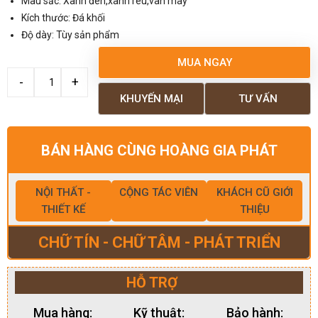
Màu sắc: Xanh đen,xanh rêu,vân mây
Kích thước: Đá khối
Độ dày: Tùy sản phẩm
MUA NGAY
KHUYẾN MẠI
TƯ VẤN
BÁN HÀNG CÙNG HOÀNG GIA PHÁT
NỘI THẤT -
CỘNG TÁC VIÊN
KHÁCH CŨ GIỚI
THIẾT KẾ
THIỆU
CHỮ TÍN - CHỮ TÂM - PHÁT TRIỂN
HỖ TRỢ
Mua hàng:
Kỹ thuật:
Bảo hành: