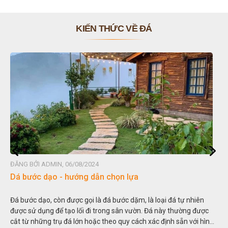
KIẾN THỨC VỀ ĐÁ
ĐĂNG BỞI ADMIN, 06/08/2024
Đá non bộ - cách lựa chọn non bộ đẹp
Hòn non bộ được biết đến là một nghệ thuật xây dựng, sắp đặt,
thu nhỏ, đưa mô hình những ngọn núi to lớn ngoài tự nhiên vào
trong các vườn cảnh. Hay nói một cách khác, người ta gọi là “giả