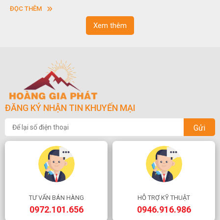
sơn”. Nghệ thuật hòn non bộ nhằm phục vụ cho mục đích thưởng
ĐỌC THÊM
ngoạn và phong thủy trong cuộc sống.
Xem thêm
ĐĂNG KÝ NHẬN TIN KHUYẾN MẠI
Gửi
TƯ VẤN BÁN HÀNG
HỖ TRỢ KỸ THUẬT
0972.101.656
0946.916.986