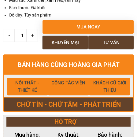
Màu sắc: Xanh đen,xanh rêu,vân mây
Kích thước: Đá khối
Độ dày: Tùy sản phẩm
MUA NGAY
KHUYẾN MẠI
TƯ VẤN
BÁN HÀNG CÙNG HOÀNG GIA PHÁT
NỘI THẤT -
CỘNG TÁC VIÊN
KHÁCH CŨ GIỚI
THIẾT KẾ
THIỆU
CHỮ TÍN - CHỮ TÂM - PHÁT TRIỂN
HỖ TRỢ
Mua hàng:
Kỹ thuật:
Bảo hành: