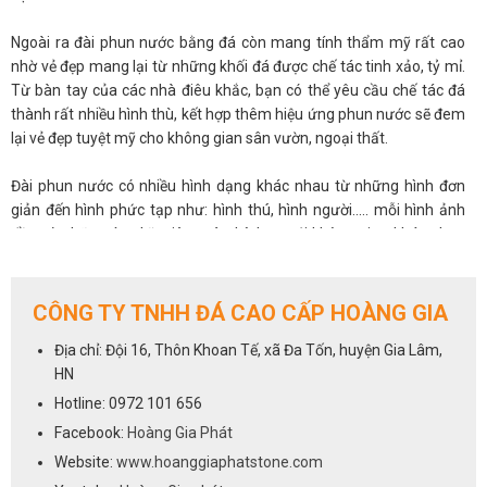
Ngoài ra đài phun nước bằng đá còn mang tính thẩm mỹ rất cao
nhờ vẻ đẹp mang lại từ những khối đá được chế tác tinh xảo, tỷ mỉ.
Từ bàn tay của các nhà điêu khắc, bạn có thể yêu cầu chế tác đá
thành rất nhiều hình thù, kết hợp thêm hiệu ứng phun nước sẽ đem
lại vẻ đẹp tuyệt mỹ cho không gian sân vườn, ngoại thất.
Đài phun nước có nhiều hình dạng khác nhau từ những hình đơn
giản đến hình phức tạp như: hình thú, hình người..... mỗi hình ảnh
đều có những ý nghĩa riêng và phù hợp với không gian khác nhau
như: nhà thờ, biệt thự, khách sạn hoặc các công trình cổ.....Để được
tư vấn và báo giá đài phun nước đá trắng sữa hình thú nhanh tay
liên hệ với chúng tôi qua số hotline
0972 101 656
CÔNG TY TNHH ĐÁ CAO CẤP HOÀNG GIA
Địa chỉ: Đội 16, Thôn Khoan Tế, xã Đa Tốn, huyện Gia Lâm,
HN
Hotline: 0972 101 656
Facebook:
Hoàng Gia Phát
Website:
www.hoanggiaphatstone.com