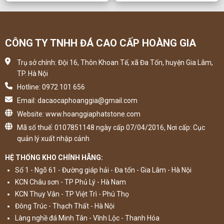
CÔNG TY TNHH ĐÁ CAO CẤP HOÀNG GIA
Trụ sở chính: Đội 16, Thôn Khoan Tế, xã Đa Tốn, huyện Gia Lâm,
TP. Hà Nội
Hotline: 0972 101 656
Email: dacaocaphoanggia@gmail.com
Website: www.hoanggiaphatstone.com
Mã số thuế: 0107851148 ngày cấp 07/04/2016, Nơi cấp: Cục
quản lý xuất nhập cảnh
HỆ THỐNG KHO CHÍNH HÃNG:
Số 1 - Ngõ 61 - Đường giáp hải - Đa tốn - Gia Lâm - Hà Nội
KCN Châu sơn - TP Phủ Lý - Hà Nam
KCN Thụy Vân - TP Việt Trì - Phú Thọ
Đông Trúc - Thạch Thất - Hà Nội
Làng nghề đá Minh Tân - Vĩnh Lộc - Thanh Hóa