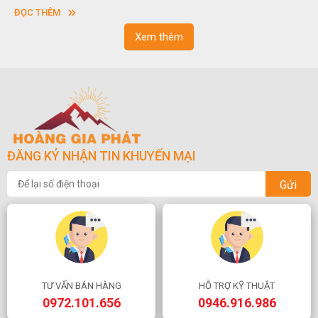
vuông hoặc hình chữ nhật và có độ dày khác nhau.
ĐỌC THÊM
Xem thêm
ĐĂNG KÝ NHẬN TIN KHUYẾN MẠI
Gửi
TƯ VẤN BÁN HÀNG
HỖ TRỢ KỸ THUẬT
0972.101.656
0946.916.986