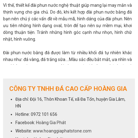
Vì thế, thiết kế đài phun nước nghệ thuật giúp mang lại may mắn và
thịnh vựng cho gia chủ. Do đó, khi kết hợp đài phun nước bằng đá
bạn nên chú ý các vấn đề về mẫu mã, hình dáng của đài phun. Nên
ưu tiên những hình dạng oval, tròn để tạo nên sự mềm mại, khơi
dòng thuận tiện. Tránh những hình góc cạnh như nhọn, hình chữ
nhật, hình vuông.
Đài phun nước bằng đá được làm từ nhiều khối đá tự nhiên khác
nhau như: đá vàng, đá trắng sữa....Màu sắc đều bắt mắt, ưa nhìn và
tạo không gian trang trọng. Đài phun nước đá vàng nghệ thuật có
nhiều kích thước lớn nhỏ khác nhau. Để được tư vấn nhanh chóng
liên hệ với chúng tôi qua số hotline
0972 101 656
CÔNG TY TNHH ĐÁ CAO CẤP HOÀNG GIA
Địa chỉ: Đội 16, Thôn Khoan Tế, xã Đa Tốn, huyện Gia Lâm,
HN
Hotline: 0972 101 656
Facebook:
Hoàng Gia Phát
Website:
www.hoanggiaphatstone.com