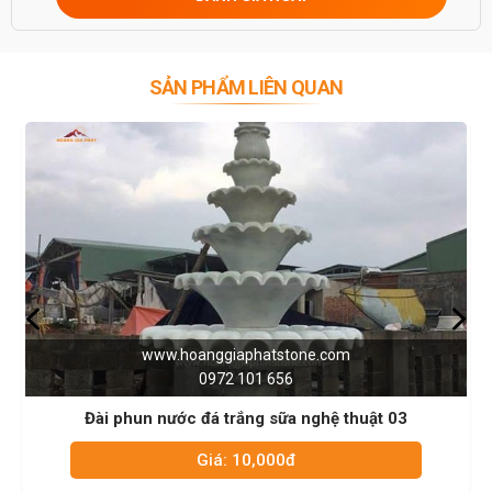
SẢN PHẨM LIÊN QUAN
.hoanggiaphatstone.com
www.ho
0972 101 656
ước đá trắng sữa nghệ thuật 03
Đài phun nước
Giá: 10,000đ