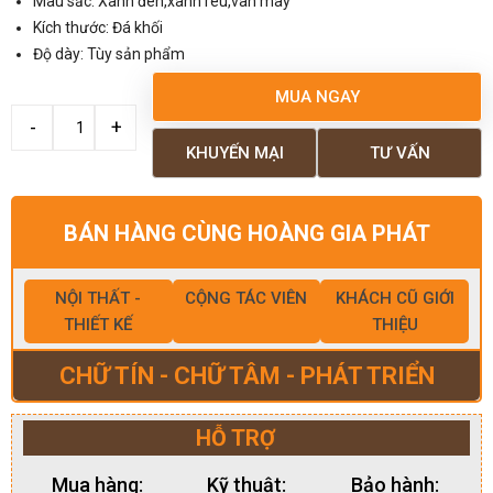
Màu sắc: Xanh đen,xanh rêu,vân mây
Kích thước: Đá khối
Độ dày: Tùy sản phẩm
MUA NGAY
KHUYẾN MẠI
TƯ VẤN
BÁN HÀNG CÙNG HOÀNG GIA PHÁT
NỘI THẤT -
CỘNG TÁC VIÊN
KHÁCH CŨ GIỚI
THIẾT KẾ
THIỆU
CHỮ TÍN - CHỮ TÂM - PHÁT TRIỂN
HỖ TRỢ
Mua hàng:
Kỹ thuật:
Bảo hành: