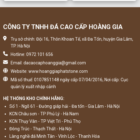
CÔNG TY TNHH ĐÁ CAO CẤP HOÀNG GIA
Trụ sở chính: Đội 16, Thôn Khoan Tế, xã Đa Tốn, huyện Gia Lâm,
TP. Hà Nội
Hotline: 0972 101 656
Email: dacaocaphoanggia@gmail.com
Website: www.hoanggiaphatstone.com
Mã số thuế: 0107851148 ngày cấp 07/04/2016, Nơi cấp: Cục
quản lý xuất nhập cảnh
HỆ THỐNG KHO CHÍNH HÃNG:
Số 1 - Ngõ 61 - Đường giáp hải - Đa tốn - Gia Lâm - Hà Nội
KCN Châu sơn - TP Phủ Lý - Hà Nam
KCN Thụy Vân - TP Việt Trì - Phú Thọ
Đông Trúc - Thạch Thất - Hà Nội
Làng nghề đá Minh Tân - Vĩnh Lộc - Thanh Hóa