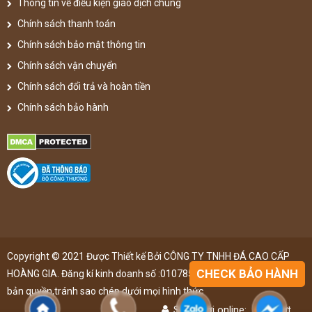
Thông tin về điều kiện giao dịch chung
Chính sách thanh toán
Chính sách bảo mật thông tin
Chính sách vận chuyển
Chính sách đổi trả và hoàn tiền
Chính sách bảo hành
Copyright © 2021 Được Thiết kế Bởi CÔNG TY TNHH ĐÁ CAO CẤP
CHECK BẢO HÀNH
HOÀNG GIA. Đăng kí kinh doanh số :0107851148 ,đã được đăng kí
bản quyền,tránh sao chép dưới mọi hình thức
Số người online:
44
lượt