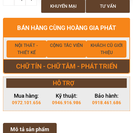
KHUYẾN MẠI
TƯ VẤN
BÁN HÀNG CÙNG HOÀNG GIA PHÁT
NỘI THẤT -
CỘNG TÁC VIÊN
KHÁCH CŨ GIỚI
THIẾT KẾ
THIỆU
CHỮ TÍN - CHỮ TÂM - PHÁT TRIỂN
HỖ TRỢ
Mua hàng:
Kỹ thuật:
Bảo hành:
0972.101.656
0946.916.986
0918.461.686
Mô tả sản phẩm