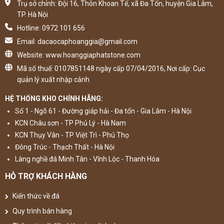
Trụ sở chính: Đội 16, Thôn Khoan Tế, xã Đa Tốn, huyện Gia Lâm,
TP. Hà Nội
Hotline: 0972 101 656
Email: dacaocaphoanggia@gmail.com
Website: www.hoanggiaphatstone.com
Mã số thuế: 0107851148 ngày cấp 07/04/2016, Nơi cấp: Cục
quản lý xuất nhập cảnh
HỆ THỐNG KHO CHÍNH HÃNG:
Số 1 - Ngõ 61 - Đường giáp hải - Đa tốn - Gia Lâm - Hà Nội
KCN Châu sơn - TP Phủ Lý - Hà Nam
KCN Thụy Vân - TP Việt Trì - Phú Thọ
Đông Trúc - Thạch Thất - Hà Nội
Làng nghề đá Minh Tân - Vĩnh Lộc - Thanh Hóa
HỖ TRỢ KHÁCH HÀNG
Kiến thức về đá
Quy trình bán hàng