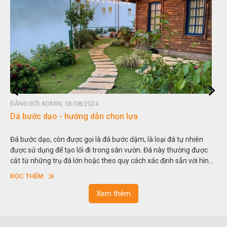
ĐĂNG BỞI ADMIN, 06/08/2024
Dá bước dạo - hướng dẫn chọn lựa
Đá bước dạo, còn được gọi là đá bước dặm, là loại đá tự nhiên
được sử dụng để tạo lối đi trong sân vườn. Đá này thường được
cắt từ những trụ đá lớn hoặc theo quy cách xác định sẵn với hình
vuông hoặc hình chữ nhật và có độ dày khác nhau.
ĐỌC THÊM
Xem thêm