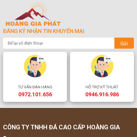
ĐĂNG KÝ NHẬN TIN KHUYẾN MẠI
Gửi
TƯ VẤN BÁN HÀNG
HỖ TRỢ KỸ THUẬT
0972.101.656
0946.916.986
CÔNG TY TNHH ĐÁ CAO CẤP HOÀNG GIA