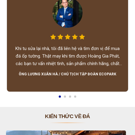
Khi tu sửa lại nhà, tôi đã liên hệ và tìm đơn vị để mua
đá ốp tường. Thật may khi tìm được Hoàng Gia Phát,
các bạn tư vấn nhiệt tình, sản phẩm chính hãng, chất
lượng tốt, giá hợp lý, hỗ trợ tận tình.
ÔNG LƯƠNG XUÂN HÀ
/
CHỦ TỊCH TẬP ĐOÀN ECOPARK
KIẾN THỨC VỀ ĐÁ