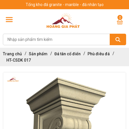
Tổng kho đá granite - manble - đá nhân tạo
0
Trang chủ
Sản phẩm
Đá tân cổ điển
Phù điêu đá
HT-CSDK 017