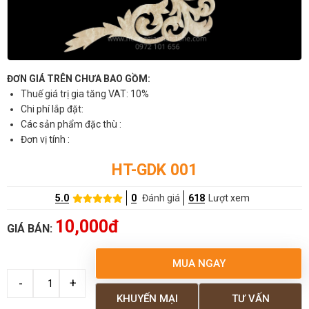
ĐƠN GIÁ TRÊN CHƯA BAO GỒM:
Thuế giá trị gia tăng VAT: 10%
Chi phí lắp đặt:
Các sản phẩm đặc thù :
Đơn vị tính :
HT-GDK 001
5.0
0
Đánh giá
618
Lượt xem
10,000đ
GIÁ BÁN:
MUA NGAY
KHUYẾN MẠI
TƯ VẤN