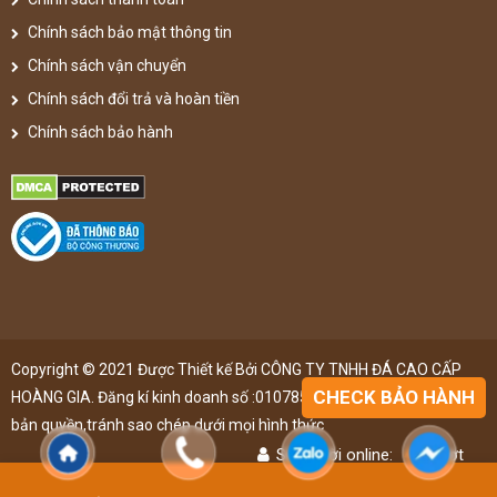
Chính sách bảo mật thông tin
Chính sách vận chuyển
Chính sách đổi trả và hoàn tiền
Chính sách bảo hành
Copyright © 2021 Được Thiết kế Bởi CÔNG TY TNHH ĐÁ CAO CẤP
CHECK BẢO HÀNH
HOÀNG GIA. Đăng kí kinh doanh số :0107851148 ,đã được đăng kí
bản quyền,tránh sao chép dưới mọi hình thức
Số người online:
43
lượt
Lượt truy cập:
4895875
lượt