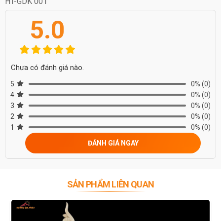
HT-GDK 001
5.0
Chưa có đánh giá nào.
5
0%
(0)
4
0%
(0)
3
0%
(0)
2
0%
(0)
1
0%
(0)
ĐÁNH GIÁ NGAY
SẢN PHẨM LIÊN QUAN