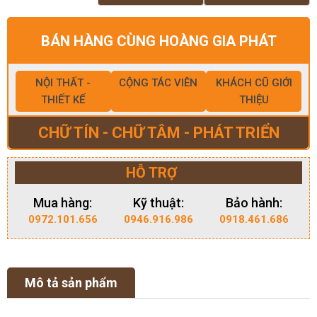
BÁN HÀNG CÙNG HOÀNG GIA PHÁT
NỘI THẤT -
CỘNG TÁC VIÊN
KHÁCH CŨ GIỚI
THIẾT KẾ
THIỆU
CHỮ TÍN - CHỮ TÂM - PHÁT TRIỂN
HỖ TRỢ
Mua hàng:
Kỹ thuật:
Bảo hành:
0972.101.656
0946.916.986
0918.461.686
Mô tả sản phẩm