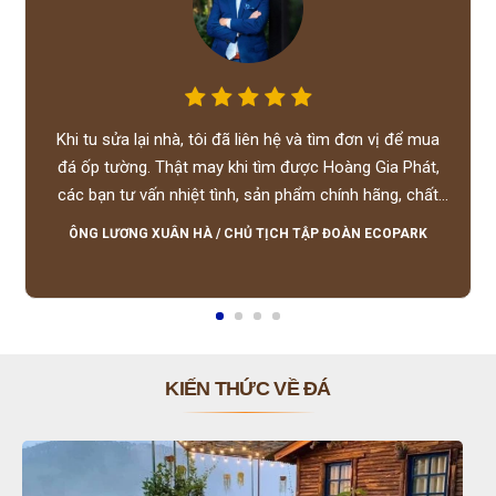
Khi tu sửa lại nhà, tôi đã liên hệ và tìm đơn vị để mua
đá ốp tường. Thật may khi tìm được Hoàng Gia Phát,
các bạn tư vấn nhiệt tình, sản phẩm chính hãng, chất
lượng tốt, giá hợp lý, hỗ trợ tận tình.
ÔNG LƯƠNG XUÂN HÀ
/
CHỦ TỊCH TẬP ĐOÀN ECOPARK
KIẾN THỨC VỀ ĐÁ