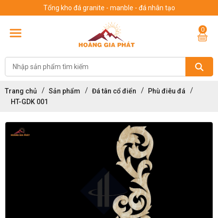
Tổng kho đá granite - manble - đá nhân tạo
0
Trang chủ
Sản phẩm
Đá tân cổ điển
Phù điêu đá
HT-GDK 001