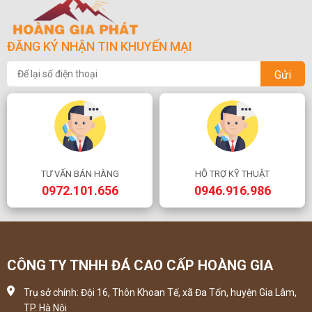
ĐĂNG KÝ NHẬN TIN KHUYẾN MẠI
Gửi
TƯ VẤN BÁN HÀNG
HỖ TRỢ KỸ THUẬT
0972.101.656
0946.916.986
CÔNG TY TNHH ĐÁ CAO CẤP HOÀNG GIA
Trụ sở chính: Đội 16, Thôn Khoan Tế, xã Đa Tốn, huyện Gia Lâm,
TP. Hà Nội