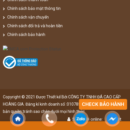
Chính sách bảo mật thông tin
Chính sách vận chuyển
Chính sách đổi trả và hoàn tiền
Chính sách bảo hành
Copyright © 2021 Được Thiết kế Bởi CÔNG TY TNHH ĐÁ CAO CẤP
CHECK BẢO HÀNH
HOÀNG GIA. Đăng kí kinh doanh số :0107851148 ,đã được đăng kí
bản quyền,tránh sao chép dưới mọi hình thức
Số người online:
48
lượt
Lượt truy cập:
4888627
lượt