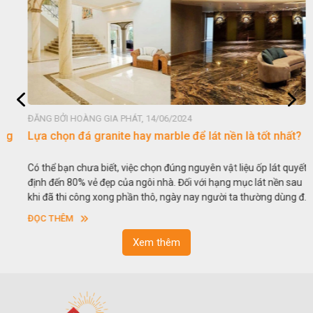
ĐĂNG BỞI HOÀNG GIA PHÁT, 14/06/2024
Lựa chọn đá granite hay marble để lát nền là tốt nhất?
Có thể bạn chưa biết, việc chọn đúng nguyên vật liệu ốp lát quyết
định đến 80% vẻ đẹp của ngôi nhà. Đối với hạng mục lát nền sau
khi đã thi công xong phần thô, ngày nay người ta thường dùng đá
tự nhiên lát nền khá phổ biến. Thế nhưng gia chủ luôn phân vân
ĐỌC THÊM
giữa việc lựa chọn đá granite hay đá marble lát nền, loại đá nào
tốt hơn? Để làm rõ hơn những thắc mắc, dưới đây chúng tôi sẽ đi
Xem thêm
sâu vào phân tích từng loại đá để giúp các gia chủ có cái nhìn
tổng quan hơn về ưu nhược điểm của chúng trong hạng mục
quan trọng này.