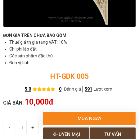
ĐƠN GIÁ TRÊN CHƯA BAO GỒM:
Thuế giá trị gia tăng VAT: 10%
Chi phí lắp đặt:
Các sản phẩm đặc thù :
Đơn vị tính :
HT-GDK 005
5.0
0
Đánh giá
591
Lượt xem
10,000đ
GIÁ BÁN:
MUA NGAY
KHUYẾN MẠI
TƯ VẤN