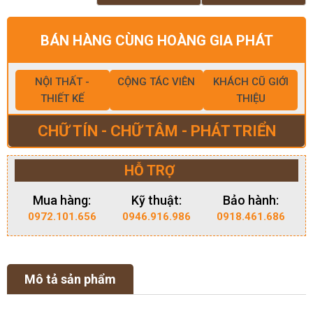
BÁN HÀNG CÙNG HOÀNG GIA PHÁT
NỘI THẤT -
CỘNG TÁC VIÊN
KHÁCH CŨ GIỚI
THIẾT KẾ
THIỆU
CHỮ TÍN - CHỮ TÂM - PHÁT TRIỂN
HỖ TRỢ
Mua hàng:
Kỹ thuật:
Bảo hành:
0972.101.656
0946.916.986
0918.461.686
Mô tả sản phẩm