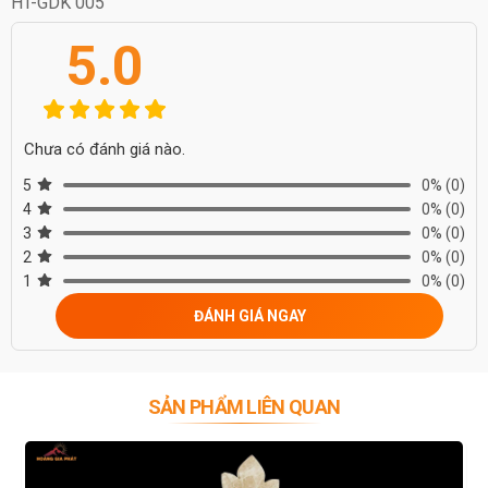
HT-GDK 005
5.0
Chưa có đánh giá nào.
5
0%
(0)
4
0%
(0)
3
0%
(0)
2
0%
(0)
1
0%
(0)
ĐÁNH GIÁ NGAY
SẢN PHẨM LIÊN QUAN