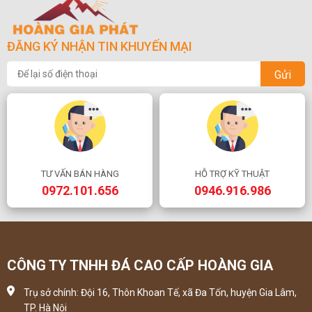
ĐĂNG KÝ NHẬN TIN KHUYẾN MẠI
Gửi
TƯ VẤN BÁN HÀNG
HỖ TRỢ KỸ THUẬT
0972.101.656
0946.916.986
CÔNG TY TNHH ĐÁ CAO CẤP HOÀNG GIA
Trụ sở chính: Đội 16, Thôn Khoan Tế, xã Đa Tốn, huyện Gia Lâm,
TP. Hà Nội