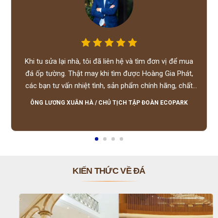
Khi tu sửa lại nhà, tôi đã liên hệ và tìm đơn vị để mua
đá ốp tường. Thật may khi tìm được Hoàng Gia Phát,
các bạn tư vấn nhiệt tình, sản phẩm chính hãng, chất
lượng tốt, giá hợp lý, hỗ trợ tận tình.
ÔNG LƯƠNG XUÂN HÀ
/
CHỦ TỊCH TẬP ĐOÀN ECOPARK
KIẾN THỨC VỀ ĐÁ