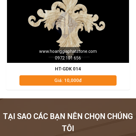
hatstone.com
www.hoanggiaphat
1 656
0972 101 
K 014
HT-GDK 0
,000đ
Giá: 10,0
TẠI SAO CÁC BẠN NÊN CHỌN CHÚNG
TÔI