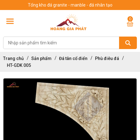
Tổng kho đá granite - manble - đá nhân tạo
0
Trang chủ
Sản phẩm
Đá tân cổ điển
Phù điêu đá
HT-GDK 005