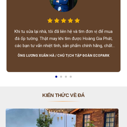
Khi tu sửa lại nhà, tôi đã liên hệ và tìm đơn vị để mua
đá ốp tường. Thật may khi tìm được Hoàng Gia Phát,
các bạn tư vấn nhiệt tình, sản phẩm chính hãng, chất
lượng tốt, giá hợp lý, hỗ trợ tận tình.
ÔNG LƯƠNG XUÂN HÀ
/
CHỦ TỊCH TẬP ĐOÀN ECOPARK
KIẾN THỨC VỀ ĐÁ