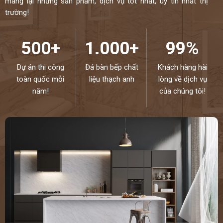
mang lại những sản phẩm, dịch vụ tốt nhất, uy tín nhất thị
trường!
500+
1.000+
99%
Dự án thi công
Đá bàn bếp chất
Khách hàng hài
toàn quốc mỗi
liệu thạch anh
lòng về dịch vụ
năm!
của chúng tôi!