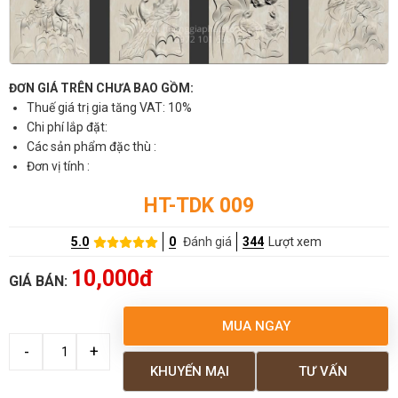
ĐƠN GIÁ TRÊN CHƯA BAO GỒM:
Thuế giá trị gia tăng VAT: 10%
Chi phí lắp đặt:
Các sản phẩm đặc thù :
Đơn vị tính :
HT-TDK 009
5.0
0
Đánh giá
344
Lượt xem
10,000đ
GIÁ BÁN:
MUA NGAY
KHUYẾN MẠI
TƯ VẤN