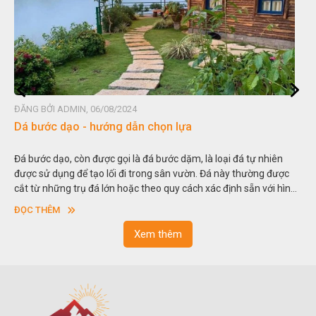
ĐĂNG BỞI ADMIN, 06/08/2024
Đá non bộ - cách lựa chọn non bộ đẹp
Hòn non bộ được biết đến là một nghệ thuật xây dựng, sắp đặt,
thu nhỏ, đưa mô hình những ngọn núi to lớn ngoài tự nhiên vào
trong các vườn cảnh. Hay nói một cách khác, người ta gọi là “giả
sơn”. Nghệ thuật hòn non bộ nhằm phục vụ cho mục đích thưởng
ĐỌC THÊM
ngoạn và phong thủy trong cuộc sống.
Xem thêm