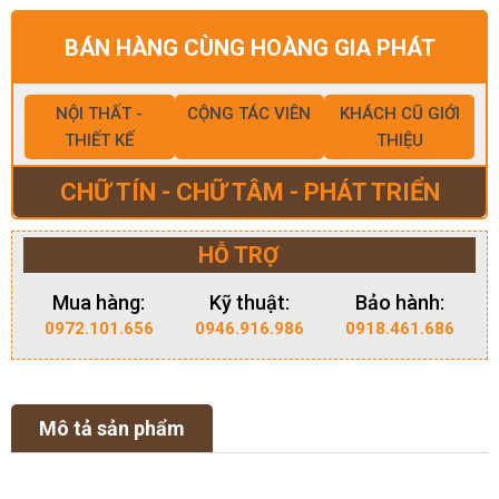
BÁN HÀNG CÙNG HOÀNG GIA PHÁT
NỘI THẤT -
CỘNG TÁC VIÊN
KHÁCH CŨ GIỚI
THIẾT KẾ
THIỆU
CHỮ TÍN - CHỮ TÂM - PHÁT TRIỂN
HỖ TRỢ
Mua hàng:
Kỹ thuật:
Bảo hành:
0972.101.656
0946.916.986
0918.461.686
Mô tả sản phẩm