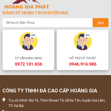
ĐĂNG KÝ NHẬN TIN KHUYẾN MẠI
Gửi
TƯ VẤN BÁN HÀNG
HỖ TRỢ KỸ THUẬT
0972.101.656
0946.916.986
CÔNG TY TNHH ĐÁ CAO CẤP HOÀNG GIA
Trụ sở chính: Đội 16, Thôn Khoan Tế, xã Đa Tốn, huyện Gia Lâm,
TP. Hà Nội