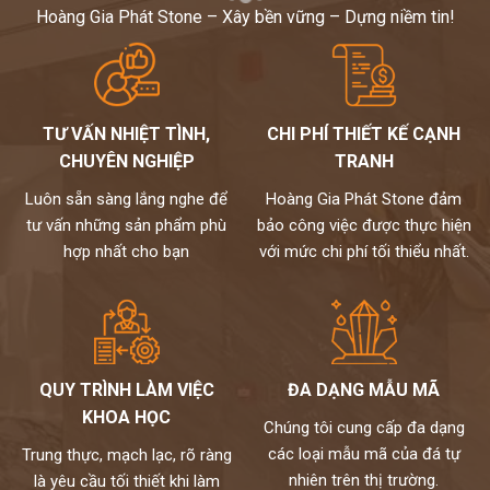
Hoàng Gia Phát Stone – Xây bền vững – Dựng niềm tin!
TƯ VẤN NHIỆT TÌNH,
CHI PHÍ THIẾT KẾ CẠNH
CHUYÊN NGHIỆP
TRANH
Luôn sẵn sàng lắng nghe để
Hoàng Gia Phát Stone đảm
tư vấn những sản phẩm phù
bảo công việc được thực hiện
hợp nhất cho bạn
với mức chi phí tối thiểu nhất.
QUY TRÌNH LÀM VIỆC
ĐA DẠNG MẪU MÃ
KHOA HỌC
Chúng tôi cung cấp đa dạng
các loại mẫu mã của đá tự
Trung thực, mạch lạc, rõ ràng
nhiên trên thị trường.
là yêu cầu tối thiết khi làm