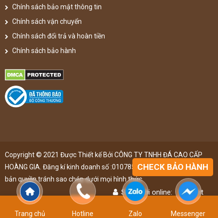
Chính sách bảo mật thông tin
Chính sách vận chuyển
Chính sách đổi trả và hoàn tiền
Chính sách bảo hành
Copyright © 2021 Được Thiết kế Bởi CÔNG TY TNHH ĐÁ CAO CẤP
CHECK BẢO HÀNH
HOÀNG GIA. Đăng kí kinh doanh số :0107851148 ,đã được đăng kí
bản quyền,tránh sao chép dưới mọi hình thức
Số người online:
45
lượt
Lượt truy cập:
4891439
lượt
Trang chủ
Hotline
Zalo
Messenger