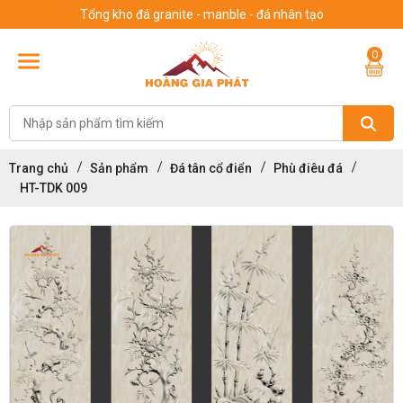
Tổng kho đá granite - manble - đá nhân tạo
0
Trang chủ
Sản phẩm
Đá tân cổ điển
Phù điêu đá
HT-TDK 009