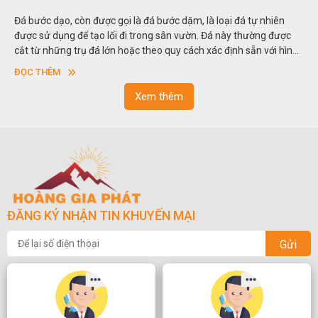
Đá bước dạo, còn được gọi là đá bước dặm, là loại đá tự nhiên
được sử dụng để tạo lối đi trong sân vườn. Đá này thường được
cắt từ những trụ đá lớn hoặc theo quy cách xác định sẵn với hình
vuông hoặc hình chữ nhật và có độ dày khác nhau.
ĐỌC THÊM
Xem thêm
ĐĂNG KÝ NHẬN TIN KHUYẾN MẠI
Gửi