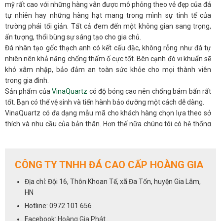
mỹ rất cao với những hàng vân được mô phỏng theo vẻ đẹp của đá
tự nhiên hay những hàng hạt mang trong mình sự tinh tế của
trường phái tối giản. Tất cả đem đến một không gian sang trọng,
ấn tượng, thổi bùng sự sáng tạo cho gia chủ.
Đá nhân tạo gốc thạch anh có kết cấu đặc, không rỗng như đá tự
nhiên nên khả năng chống thấm ố cực tốt. Bên cạnh đó vi khuẩn sẽ
khó xâm nhập, bảo đảm an toàn sức khỏe cho mọi thành viên
trong gia đình.
Sản phẩm của
VinaQuartz
có độ bóng cao nên chống bám bẩn rất
tốt. Bạn có thể vệ sinh và tiến hành bảo dưỡng một cách dễ dàng.
VinaQuartz có đa dạng mẫu mã cho khách hàng chọn lựa theo sở
thích và nhu cầu của bản thân. Hơn thế nữa chúng tôi có hệ thống
NPP trên toàn quốc luôn sẵn sàng hỗ trợ và tư vấn bạn mọi lúc.
ỨNG DỤNG:
Với những đặc tính siêu việt của dòng đá nhân tạo gốc thạch anh,
CÔNG TY TNHH ĐÁ CAO CẤP HOÀNG GIA
đá VinaQuartz chắc chắn sẽ là sự lựa chọn hàng đầu và uy tín dành
đá bàn bếp
cho ngôi nhà của bạn,cho các hạng mục :
,đá ốp
Địa chỉ: Đội 16, Thôn Khoan Tế, xã Đa Tốn, huyện Gia Lâm,
quầy ba
bàn đảo
đá lavabo
bếp,
,
,
,
đá thang máy
,vách trang trí
HN
cho phòng khách...
Hotline: 0972 101 656
ĐẢM BẢO AN TOÀN CHO BẠN
Facebook:
Hoàng Gia Phát