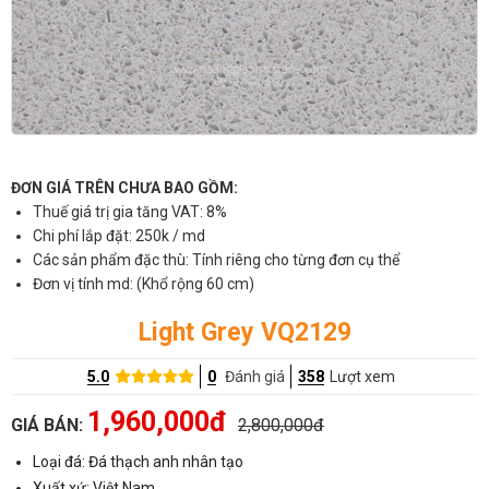
ĐƠN GIÁ TRÊN CHƯA BAO GỒM:
Thuế giá trị gia tăng VAT: 8%
Chi phí lắp đặt: 250k / md
Các sản phẩm đặc thù: Tính riêng cho từng đơn cụ thể
Đơn vị tính md: (Khổ rộng 60 cm)
Light Grey VQ2129
5.0
0
Đánh giá
358
Lượt xem
1,960,000đ
GIÁ BÁN:
2,800,000đ
Loại đá: Đá thạch anh nhân tạo
Xuất xứ: Việt Nam