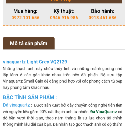
Mua hàng:
Kỹ thuật:
Bảo hành:
0972.101.656
0946.916.986
0918.461.686
Mô tả sản phẩm
vinaquartz Light Grey VQ2129
Những thạch anh này chứa thủy tinh và những mảnh gương nhỏ
lấp lánh ở các góc khác nhau trên nền đá phiến. Bộ sưu tập
Vinaquartz Small Gain dễ dàng phối hợp với các phong cách tủ bếp
hay phòng tắm khác nhau.
ĐẶC TÍNH SẢN PHẨM :
Đá vinaquartz
:
Được sản xuất bởi dây chuyền công nghệ tiên tiến
với nguyên liệu gồm 90% cát thạch anh tự nhiên.
Đá VinaQuartz
có
độ bền vượt thời gian, theo năm tháng, là sự lựa chọn tài chính
thông minh lâu dài của bạn. Đá nhân tạo gốc thạch anh có độ thẩm