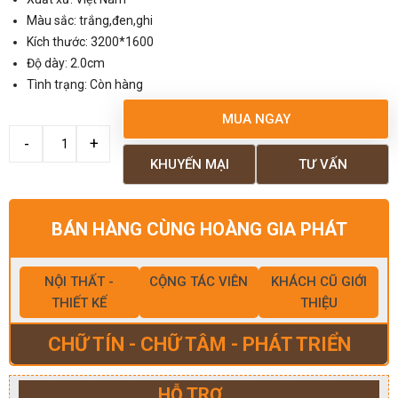
Màu sắc: trắng,đen,ghi
Kích thước: 3200*1600
Độ dày: 2.0cm
Tình trạng: Còn hàng
MUA NGAY
KHUYẾN MẠI
TƯ VẤN
BÁN HÀNG CÙNG HOÀNG GIA PHÁT
NỘI THẤT -
CỘNG TÁC VIÊN
KHÁCH CŨ GIỚI
THIẾT KẾ
THIỆU
CHỮ TÍN - CHỮ TÂM - PHÁT TRIỂN
HỖ TRỢ