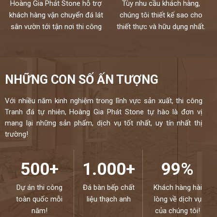
Chúng tôi không bán lẻ đá tấm chỉ nhận gia công chế tác và lắp đặt
Hoàng Gia Phát Stone hỗ trợ
Tùy nhu cầu khách hàng,
theo yêu cầu cho khách hàng nên không phải qua trung gian
khách hàng vận chuyển đá lát
chúng tôi thiết kế sao cho
Chất lượng,thi công chuyên nghiệp,đội ngũ thợ tay nghề cao đã
sân vườn tới tận nơi thi công
thiết thực và hữu dụng nhất.
được tuyển chọn.
Đặc biệt sản phẩm được bảo hành đến 18 năm chống ố,chống
ngấm..quý khách sẽ được bảo dưỡng định kỳ 6 tháng một lần và khi
có vấn đề gì sẽ có bộ phận kỹ thuật đến xử lí cho khách hàng trong
NHỮNG CON SỐ ẤN TƯỢNG
vòng 24h,tất cả thành phẩm của chúng tôi sẽ được lưu bảo hành
trên máy tính,chúng tôi sẽ luôn đồng hành cùng khách hàng.
Với nhiều năm kinh nghiệm trong lĩnh vực sản xuất, thi công
Đá cao cấp Hoàng Gia Phát tự hào là đơn vị
Tranh đá tự nhiên, Hoàng Gia Phát Stone tự hào là đơn vị
mang lại những sản phẩm, dịch vụ tốt nhất, uy tín nhất thị
thi công đá bàn bếp số 1 tại Hà Nội
trường!
NIỀM TIN CỦA KHÁCH LÀ HẠNH PHÚC CỦA CHÚNG TÔI - HÂN
HẠNH
ĐƯỢC PHỤC VỤ QUÝ KHÁCH – HOTLINE:
0972101656 -
500+
1.000+
99%
0946916986
Dự án thi công
Đá bàn bếp chất
Khách hàng hài
toàn quốc mỗi
liệu thạch anh
lòng về dịch vụ
năm!
của chúng tôi!