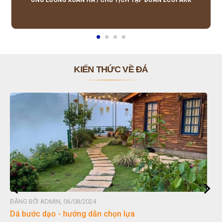
ÔNG LƯƠNG XUÂN HÀ
/
CHỦ TỊCH TẬP ĐOÀN ECOPARK
KIẾN THỨC VỀ ĐÁ
ĐĂNG BỞI ADMIN, 06/08/2024
Dá bước dạo - hướng dẫn chọn lựa