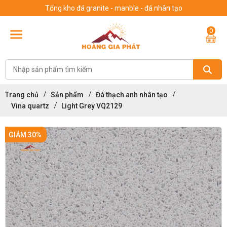
Tổng kho đá granite - manble - đá nhân tạo
0
Trang chủ
Sản phẩm
Đá thạch anh nhân tạo
Vina quartz
Light Grey VQ2129
GIẢM 30%