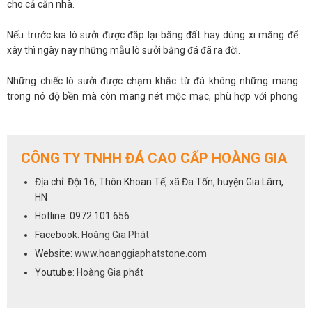
cho cả căn nhà.
Nếu trước kia lò sưởi được đắp lại bằng đất hay dùng xi măng để
xây thì ngày nay những mẫu lò sưởi bằng đá đã ra đời.
Những chiếc lò sưởi được chạm khắc từ đá không những mang
trong nó độ bền mà còn mang nét mộc mạc, phù hợp với phong
cách ấm cúng của cả căn phòng.
Lò sưởi đá là vật trang trí phong thủy
CÔNG TY TNHH ĐÁ CAO CẤP HOÀNG GIA
Việc đưa lò sưởi đá vào trang trí nhà cửa sẽ giúp bạn tận dụng được
những khoảng trống trong ngôi nhà làm thay đổi cả một không
Địa chỉ: Đội 16, Thôn Khoan Tế, xã Đa Tốn, huyện Gia Lâm,
gian nội thất. Tuy nhiên, cần chọn vị trí đặt lò sưởi sao cho phù hợp
HN
với màu sắc cũng như kiến trúc tổng thể của cả ngôi nhà. Theo
Hotline: 0972 101 656
quan niệm về phong thủy, lò sưởi là nơi mang lại sinh khí cho các
Facebook:
Hoàng Gia Phát
thành viên trong nhà nên tuyệt đối không được bịt kín lò sưởi để
không khí được lưu thông.
Website:
www.hoanggiaphatstone.com
Youtube:
Hoàng Gia phát
Ngày nay, các mẫu lò sưởi không còn thô và chiếm nhiều diện tích
như trước, thay vào đó các nhà thiết kế đã dùng lò sưởi như một