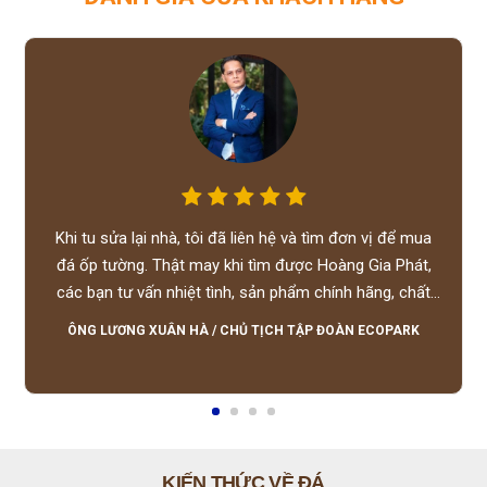
Khi tu sửa lại nhà, tôi đã liên hệ và tìm đơn vị để mua
đá ốp tường. Thật may khi tìm được Hoàng Gia Phát,
các bạn tư vấn nhiệt tình, sản phẩm chính hãng, chất
lượng tốt, giá hợp lý, hỗ trợ tận tình.
ÔNG LƯƠNG XUÂN HÀ
/
CHỦ TỊCH TẬP ĐOÀN ECOPARK
KIẾN THỨC VỀ ĐÁ