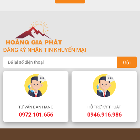
ĐĂNG KÝ NHẬN TIN KHUYẾN MẠI
Gửi
TƯ VẤN BÁN HÀNG
HỖ TRỢ KỸ THUẬT
0972.101.656
0946.916.986