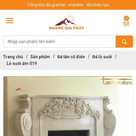
Tổng kho đá granite - manble - đá nhân tạo
0
Trang chủ
Sản phẩm
Đá tân cổ điển
Đá lò sưởi
Lò sưởi ấm 019