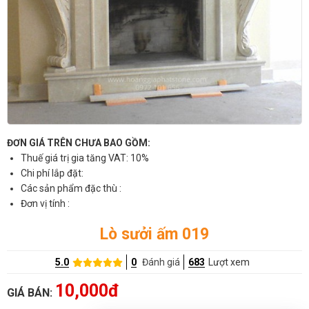
ĐƠN GIÁ TRÊN CHƯA BAO GỒM:
Thuế giá trị gia tăng VAT: 10%
Chi phí lắp đặt:
Các sản phẩm đặc thù :
Đơn vị tính :
Lò sưởi ấm 019
5.0
0
Đánh giá
683
Lượt xem
10,000đ
GIÁ BÁN: