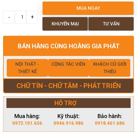
MUA NGAY
KHUYẾN MẠI
TƯ VẤN
BÁN HÀNG CÙNG HOÀNG GIA PHÁT
NỘI THẤT -
CỘNG TÁC VIÊN
KHÁCH CŨ GIỚI
THIẾT KẾ
THIỆU
CHỮ TÍN - CHỮ TÂM - PHÁT TRIỂN
HỖ TRỢ
Mua hàng:
Kỹ thuật:
Bảo hành:
0972.101.656
0946.916.986
0918.461.686