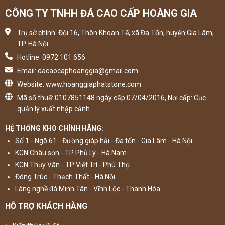
CÔNG TY TNHH ĐÁ CAO CẤP HOÀNG GIA
Trụ sở chính: Đội 16, Thôn Khoan Tế, xã Đa Tốn, huyện Gia Lâm,
TP. Hà Nội
Hotline: 0972 101 656
Email: dacaocaphoanggia@gmail.com
Website: www.hoanggiaphatstone.com
Mã số thuế: 0107851148 ngày cấp 07/04/2016, Nơi cấp: Cục
quản lý xuất nhập cảnh
HỆ THỐNG KHO CHÍNH HÃNG:
Số 1 - Ngõ 61 - Đường giáp hải - Đa tốn - Gia Lâm - Hà Nội
KCN Châu sơn - TP Phủ Lý - Hà Nam
KCN Thụy Vân - TP Việt Trì - Phú Thọ
Đông Trúc - Thạch Thất - Hà Nội
Làng nghề đá Minh Tân - Vĩnh Lộc - Thanh Hóa
HỖ TRỢ KHÁCH HÀNG