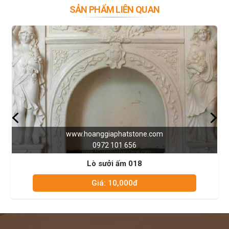
SẢN PHẨM LIÊN QUAN
www.hoanggiaphatstone.com
0972 101 656
Lò sưởi ấm 018
Giá: 10,000đ