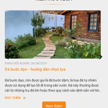
ĐĂNG BỞI ADMIN, 06/08/2024
Dá bước dạo - hướng dẫn chọn lựa
Đá bước dạo, còn được gọi là đá bước dặm, là loại đá tự nhiên
được sử dụng để tạo lối đi trong sân vườn. Đá này thường được
cắt từ những trụ đá lớn hoặc theo quy cách xác định sẵn với hình
vuông hoặc hình chữ nhật và có độ dày khác nhau.
ĐỌC THÊM
Xem thêm