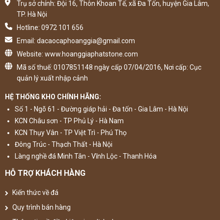
Trụ sở chính: Đội 16, Thôn Khoan Tế, xã Đa Tốn, huyện Gia Lâm,
TP. Hà Nội
Hotline: 0972 101 656
Email: dacaocaphoanggia@gmail.com
Website: www.hoanggiaphatstone.com
Mã số thuế: 0107851148 ngày cấp 07/04/2016, Nơi cấp: Cục
quản lý xuất nhập cảnh
HỆ THỐNG KHO CHÍNH HÃNG:
Số 1 - Ngõ 61 - Đường giáp hải - Đa tốn - Gia Lâm - Hà Nội
KCN Châu sơn - TP Phủ Lý - Hà Nam
KCN Thụy Vân - TP Việt Trì - Phú Thọ
Đông Trúc - Thạch Thất - Hà Nội
Làng nghề đá Minh Tân - Vĩnh Lộc - Thanh Hóa
HỖ TRỢ KHÁCH HÀNG
Kiến thức về đá
Quy trình bán hàng