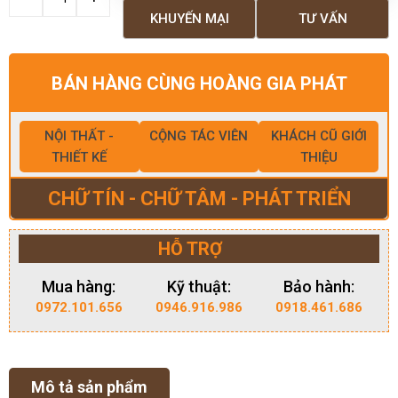
KHUYẾN MẠI
TƯ VẤN
BÁN HÀNG CÙNG HOÀNG GIA PHÁT
NỘI THẤT -
CỘNG TÁC VIÊN
KHÁCH CŨ GIỚI
THIẾT KẾ
THIỆU
CHỮ TÍN - CHỮ TÂM - PHÁT TRIỂN
HỖ TRỢ
Mua hàng:
Kỹ thuật:
Bảo hành:
0972.101.656
0946.916.986
0918.461.686
Mô tả sản phẩm