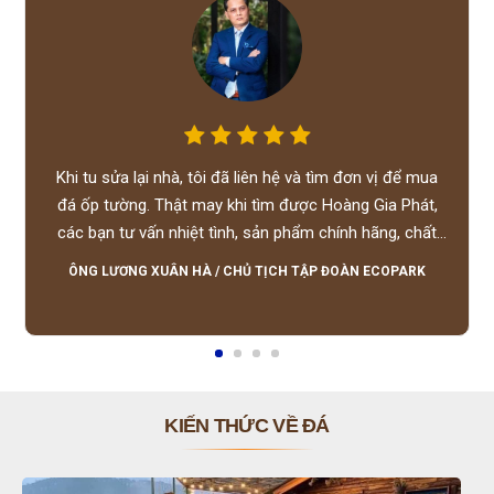
Khi tu sửa lại nhà, tôi đã liên hệ và tìm đơn vị để mua
đá ốp tường. Thật may khi tìm được Hoàng Gia Phát,
các bạn tư vấn nhiệt tình, sản phẩm chính hãng, chất
lượng tốt, giá hợp lý, hỗ trợ tận tình.
ÔNG LƯƠNG XUÂN HÀ
/
CHỦ TỊCH TẬP ĐOÀN ECOPARK
KIẾN THỨC VỀ ĐÁ