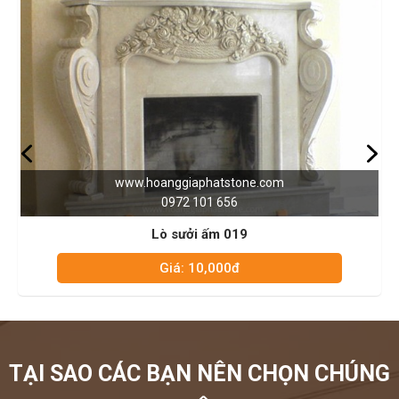
phatstone.com
www.hoanggiapha
01 656
0972 101
 ấm 019
Lò sưởi ấ
0,000đ
Giá: 10,
TẠI SAO CÁC BẠN NÊN CHỌN CHÚNG