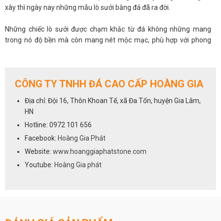
xây thì ngày nay những mẫu lò sưởi bằng đá đã ra đời.
Những chiếc lò sưởi được chạm khắc từ đá không những mang
trong nó độ bền mà còn mang nét mộc mạc, phù hợp với phong
cách ấm cúng của cả căn phòng.
Lò sưởi đá là vật trang trí phong thủy
CÔNG TY TNHH ĐÁ CAO CẤP HOÀNG GIA
Việc đưa lò sưởi đá vào trang trí nhà cửa sẽ giúp bạn tận dụng được
những khoảng trống trong ngôi nhà làm thay đổi cả một không
Địa chỉ: Đội 16, Thôn Khoan Tế, xã Đa Tốn, huyện Gia Lâm,
gian nội thất. Tuy nhiên, cần chọn vị trí đặt lò sưởi sao cho phù hợp
HN
với màu sắc cũng như kiến trúc tổng thể của cả ngôi nhà. Theo
Hotline: 0972 101 656
quan niệm về phong thủy, lò sưởi là nơi mang lại sinh khí cho các
Facebook:
Hoàng Gia Phát
thành viên trong nhà nên tuyệt đối không được bịt kín lò sưởi để
không khí được lưu thông.
Website:
www.hoanggiaphatstone.com
Youtube:
Hoàng Gia phát
Ngày nay, các mẫu lò sưởi không còn thô và chiếm nhiều diện tích
như trước, thay vào đó các nhà thiết kế đã dùng lò sưởi như một
vật trang trí và mang đến cảm giác ấm áp, tiện nghi cho ngôi nhà.