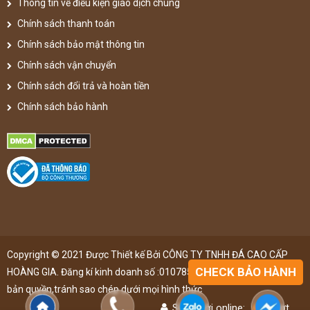
Thông tin về điều kiện giao dịch chung
Chính sách thanh toán
Chính sách bảo mật thông tin
Chính sách vận chuyển
Chính sách đổi trả và hoàn tiền
Chính sách bảo hành
Copyright © 2021 Được Thiết kế Bởi CÔNG TY TNHH ĐÁ CAO CẤP
CHECK BẢO HÀNH
HOÀNG GIA. Đăng kí kinh doanh số :0107851148 ,đã được đăng kí
bản quyền,tránh sao chép dưới mọi hình thức
Số người online:
47
lượt