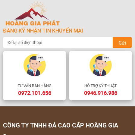
ĐĂNG KÝ NHẬN TIN KHUYẾN MẠI
Gửi
TƯ VẤN BÁN HÀNG
HỖ TRỢ KỸ THUẬT
0972.101.656
0946.916.986
CÔNG TY TNHH ĐÁ CAO CẤP HOÀNG GIA