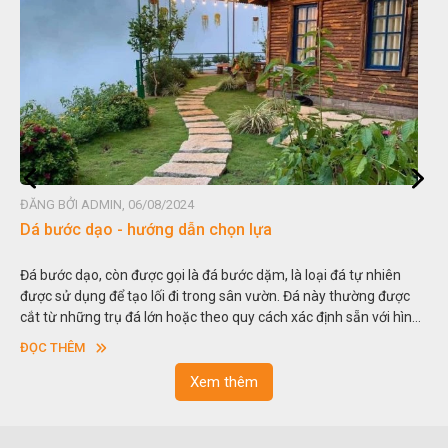
ĐĂNG BỞI ADMIN, 06/08/2024
Dá bước dạo - hướng dẫn chọn lựa
Đá bước dạo, còn được gọi là đá bước dặm, là loại đá tự nhiên
được sử dụng để tạo lối đi trong sân vườn. Đá này thường được
cắt từ những trụ đá lớn hoặc theo quy cách xác định sẵn với hình
vuông hoặc hình chữ nhật và có độ dày khác nhau.
ĐỌC THÊM
Xem thêm