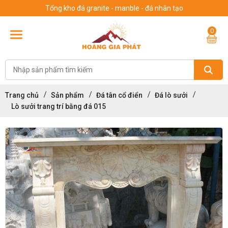
Tổng kho đá granite - manble - đá nhân tạo
0
Trang chủ
Sản phẩm
Đá tân cổ điển
Đá lò sưởi
Lò sưởi trang trí bằng đá 015