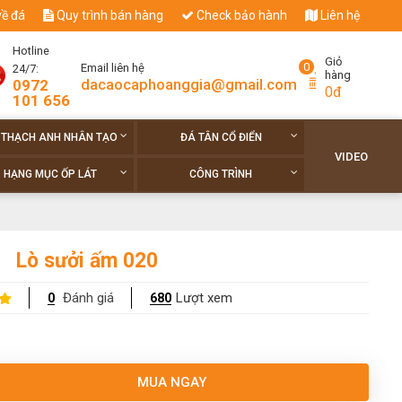
về đá
Quy trình bán hàng
Check bảo hành
Liên hệ
Hotline
Giỏ
0
Email liên hệ
24/7:
hàng
dacaocaphoanggia@gmail.com
0972
0đ
101 656
 THẠCH ANH NHÂN TẠO
ĐÁ TÂN CỔ ĐIỂN
VIDEO
HẠNG MỤC ỐP LÁT
CÔNG TRÌNH
Lò sưởi ấm 020
Đánh giá
Lượt xem
0
680
MUA NGAY