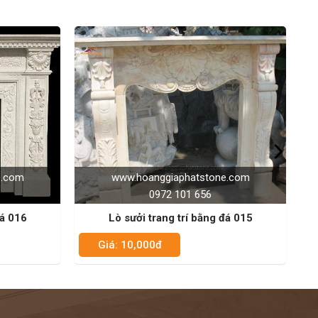
ww.hoanggiaphatstone.com
www.hoanggiaphats
0972 101 656
0972 101 65
 sưởi trang trí bằng đá 015
Lò sưởi đá trang t
: 10,000đ
Giá: 10,000đ