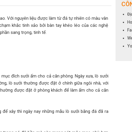
CÔN
Đị
cao. Với nguyên liệu được làm từ đá tự nhiên có màu vân
Ho
hạm khắc tinh xảo bởi bàn tay khéo léo của các nghệ
Fa
hần sang trọng, tinh tế.
We
Yo
m mục đích sưởi ấm cho cả căn phòng. Ngày xưa, lò sưởi
g, lò sưởi thường được đặt ở chính giữa ngôi nhà, với
i thường được đặt ở phòng khách để làm ấm cho cả căn
g để xây thì ngày nay những mẫu lò sưởi bằng đá đã ra