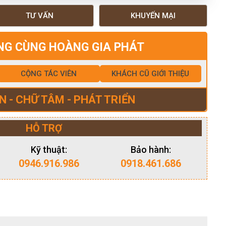
TƯ VẤN
KHUYẾN MẠI
NG CÙNG HOÀNG GIA PHÁT
CỘNG TÁC VIÊN
KHÁCH CŨ GIỚI THIỆU
N - CHỮ TÂM - PHÁT TRIỂN
HỖ TRỢ
Kỹ thuật:
Bảo hành:
0946.916.986
0918.461.686