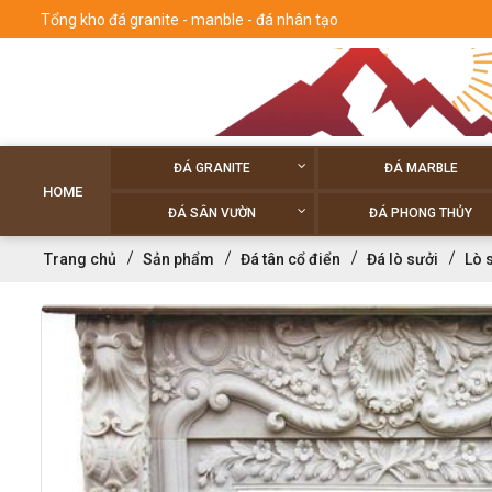
Tổng kho đá granite - manble - đá nhân tạo
ĐÁ GRANITE
ĐÁ MARBLE
HOME
ĐÁ SÂN VƯỜN
ĐÁ PHONG THỦY
Trang chủ
Sản phẩm
Đá tân cổ điển
Đá lò sưởi
Lò 