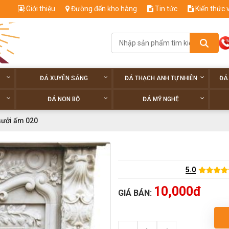
Giới thiệu
Đường đến kho hàng
Tin tức
Kiến thức 
ĐÁ XUYÊN SÁNG
ĐÁ THẠCH ANH TỰ NHIÊN
ĐÁ
ĐÁ NON BỘ
ĐÁ MỸ NGHỆ
sưởi ấm 020
5.0
10,000đ
GIÁ BÁN: