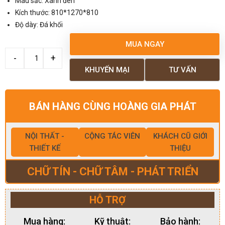
Màu sắc: Xanh đen
Kích thước: 810*1270*810
Độ dày: Đá khối
MUA NGAY
KHUYẾN MẠI
TƯ VẤN
BÁN HÀNG CÙNG HOÀNG GIA PHÁT
NỘI THẤT -
CỘNG TÁC VIÊN
KHÁCH CŨ GIỚI
THIẾT KẾ
THIỆU
CHỮ TÍN - CHỮ TÂM - PHÁT TRIỂN
HỖ TRỢ
Mua hàng:
Kỹ thuật:
Bảo hành: