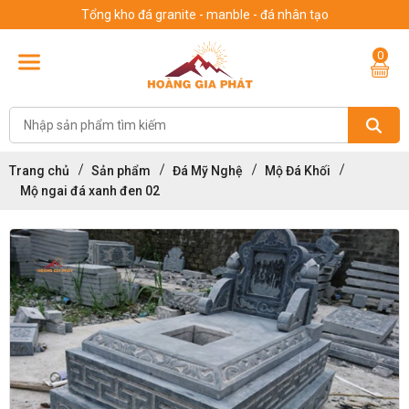
Tổng kho đá granite - manble - đá nhân tạo
0
Trang chủ
Sản phẩm
Đá Mỹ Nghệ
Mộ Đá Khối
Mộ ngai đá xanh đen 02