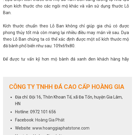
chọn kích thước cho các ngôi mộ khác và vẫn sử dụng thước Lỗ
Ban.
Kích thước chuẩn theo Lỗ Ban không chỉ giúp gia chủ có được
phong thủy tốt mà còn mang lại nhiều điều may mắn về sau. Dựa
theo Lỗ Ban chúng ta có thể xác định được một số kích thước mộ
đá bành phổ biến như sau: 109x69x80.
Để được tư vấn kỹ hơn mộ bành đá xanh đen khách hàng hãy
nhanh tay liên hệ với chúng tôi qua số hotline
0972 101 656
CÔNG TY TNHH ĐÁ CAO CẤP HOÀNG GIA
Địa chỉ: Đội 16, Thôn Khoan Tế, xã Đa Tốn, huyện Gia Lâm,
HN
Hotline: 0972 101 656
Facebook:
Hoàng Gia Phát
Website:
www.hoanggiaphatstone.com