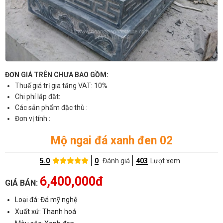
ĐƠN GIÁ TRÊN CHƯA BAO GỒM:
Thuế giá trị gia tăng VAT: 10%
Chi phí lắp đặt:
Các sản phẩm đặc thù :
Đơn vị tính :
Mộ ngai đá xanh đen 02
5.0
0
Đánh giá
403
Lượt xem
6,400,000đ
GIÁ BÁN:
Loại đá: Đá mỹ nghệ
Xuất xứ: Thanh hoá