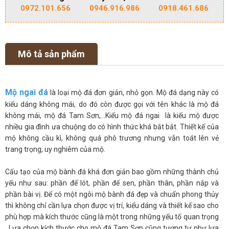
0972.101.656
0946.916.986
0918.461.686
Mô tả sản phẩm
Mộ ngai đá
là loại mộ đá đơn giản, nhỏ gọn. Mộ đá dạng này có
kiểu dáng không mái, do đó còn được gọi với tên khác là mộ đá
không mái, mộ đá Tam Sơn,…Kiểu mộ đá ngai là kiểu mộ được
nhiều gia đình ưa chuộng do có hình thức khá bắt bắt. Thiết kế của
mộ không cầu kì, không quá phô trương nhưng vẫn toát lên vẻ
trang trọng, uy nghiêm của mộ.
Cấu tạo của mộ bành đá khá đơn giản bao gồm những thành chủ
yếu như sau: phần đế lót, phần đế sen, phần thân, phần nắp và
phần bài vị. Để có một ngôi mộ bành đá đẹp và chuẩn phong thủy
thì không chỉ cần lựa chọn được vị trí, kiểu dáng và thiết kế sao cho
phù hợp mà kích thước cũng là một trong những yếu tố quan trọng
. Lựa chọn kích thước cho mộ đá Tam Sơn cũng tương tự như lựa