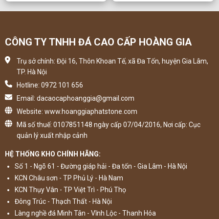
CÔNG TY TNHH ĐÁ CAO CẤP HOÀNG GIA
Trụ sở chính: Đội 16, Thôn Khoan Tế, xã Đa Tốn, huyện Gia Lâm,
TP. Hà Nội
Hotline: 0972 101 656
Email: dacaocaphoanggia@gmail.com
Website: www.hoanggiaphatstone.com
Mã số thuế: 0107851148 ngày cấp 07/04/2016, Nơi cấp: Cục
quản lý xuất nhập cảnh
HỆ THỐNG KHO CHÍNH HÃNG:
Số 1 - Ngõ 61 - Đường giáp hải - Đa tốn - Gia Lâm - Hà Nội
KCN Châu sơn - TP Phủ Lý - Hà Nam
KCN Thụy Vân - TP Việt Trì - Phú Thọ
Đông Trúc - Thạch Thất - Hà Nội
Làng nghề đá Minh Tân - Vĩnh Lộc - Thanh Hóa