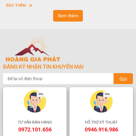
vuông hoặc hình chữ nhật và có độ dày khác nhau.
ĐỌC THÊM
Xem thêm
ĐĂNG KÝ NHẬN TIN KHUYẾN MẠI
Gửi
TƯ VẤN BÁN HÀNG
HỖ TRỢ KỸ THUẬT
0972.101.656
0946.916.986