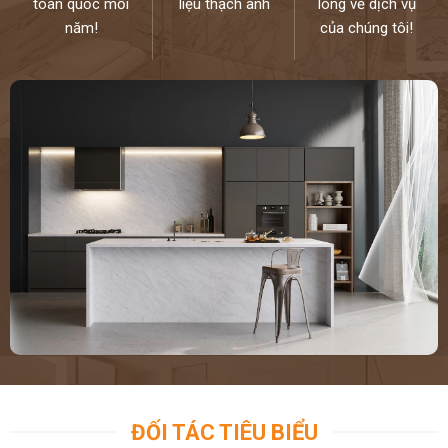
toàn quốc mỗi
liệu thạch anh
lòng về dịch vụ
năm!
của chúng tôi!
ĐỐI TÁC TIÊU BIỂU