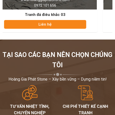
0972 101 656
Tranh đá điêu khắc 04
Liên hệ
TẠI SAO CÁC BẠN NÊN CHỌN CHÚNG
TÔI
Hoàng Gia Phát Stone – Xây bền vững – Dựng niềm tin!
TƯ VẤN NHIỆT TÌNH,
CHI PHÍ THIẾT KẾ CẠNH
CHUYÊN NGHIỆP
TRANH