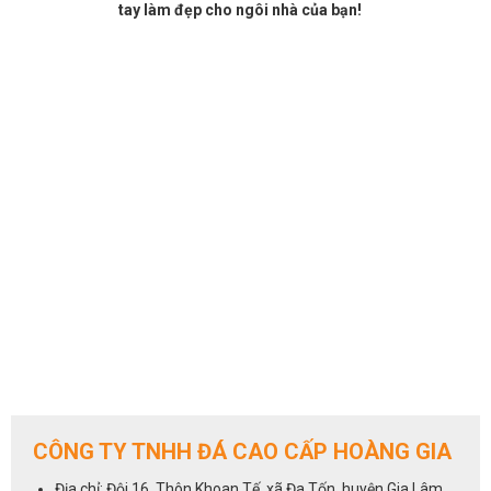
tay làm đẹp cho ngôi nhà của bạn!
CÔNG TY TNHH ĐÁ CAO CẤP HOÀNG GIA
Địa chỉ: Đội 16, Thôn Khoan Tế, xã Đa Tốn, huyện Gia Lâm,