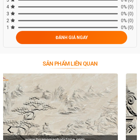
5
0%
(0)
4
0%
(0)
3
0%
(0)
2
0%
(0)
1
0%
(0)
ĐÁNH GIÁ NGAY
SẢN PHẨM LIÊN QUAN
www.hoanggiaphatstone.com