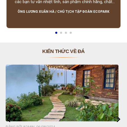
các bạn tư vấn nhiệt tình, sản phẩm chính hãng, chất
lượng tốt, giá hợp lý, hỗ trợ tận tình.
ÔNG LƯƠNG XUÂN HÀ
/
CHỦ TỊCH TẬP ĐOÀN ECOPARK
KIẾN THỨC VỀ ĐÁ
ĐĂNG BỞI ADMIN, 06/08/2024