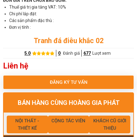
ĐƠN GIÁ TRÊN CHƯA BAO GỒM:
Thuế giá trị gia tăng VAT: 10%
Chi phí lắp đặt:
Các sản phẩm đặc thù :
Đơn vị tính :
Tranh đá điêu khắc 02
5.0
0
Đánh giá
677
Lượt xem
Liên hệ
ĐĂNG KÝ TƯ VẤN
BÁN HÀNG CÙNG HOÀNG GIA PHÁT
NỘI THẤT -
CỘNG TÁC VIÊN
KHÁCH CŨ GIỚI
THIẾT KẾ
THIỆU