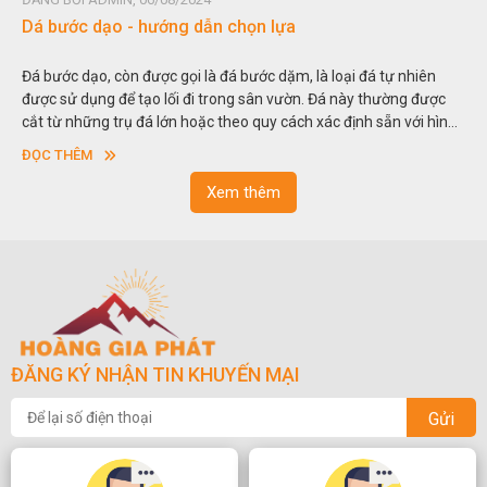
Đá non bộ - cách lựa chọn non bộ đẹp
Hòn non bộ được biết đến là một nghệ thuật xây dựng, sắp đặt,
thu nhỏ, đưa mô hình những ngọn núi to lớn ngoài tự nhiên vào
trong các vườn cảnh. Hay nói một cách khác, người ta gọi là “giả
sơn”. Nghệ thuật hòn non bộ nhằm phục vụ cho mục đích thưởng
ĐỌC THÊM
ngoạn và phong thủy trong cuộc sống.
Xem thêm
ĐĂNG KÝ NHẬN TIN KHUYẾN MẠI
Gửi