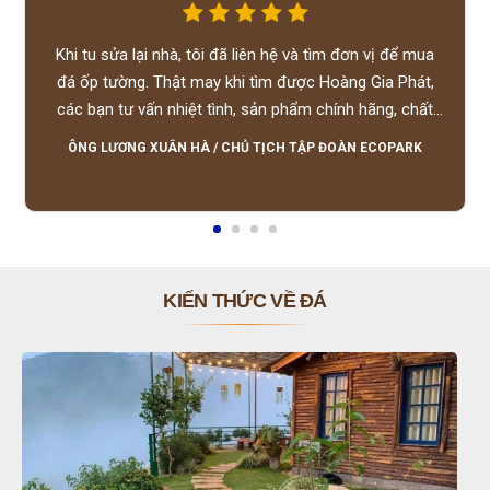
Khi tu sửa lại nhà, tôi đã liên hệ và tìm đơn vị để mua
đá ốp tường. Thật may khi tìm được Hoàng Gia Phát,
các bạn tư vấn nhiệt tình, sản phẩm chính hãng, chất
lượng tốt, giá hợp lý, hỗ trợ tận tình.
ÔNG LƯƠNG XUÂN HÀ
/
CHỦ TỊCH TẬP ĐOÀN ECOPARK
KIẾN THỨC VỀ ĐÁ