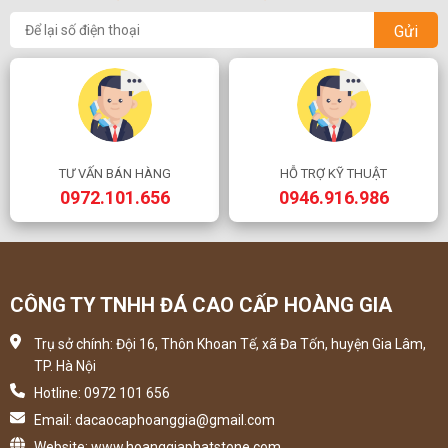
Gửi
TƯ VẤN BÁN HÀNG
HỖ TRỢ KỸ THUẬT
0972.101.656
0946.916.986
CÔNG TY TNHH ĐÁ CAO CẤP HOÀNG GIA
Trụ sở chính: Đội 16, Thôn Khoan Tế, xã Đa Tốn, huyện Gia Lâm,
TP. Hà Nội
Hotline: 0972 101 656
Email: dacaocaphoanggia@gmail.com
Website: www.hoanggiaphatstone.com