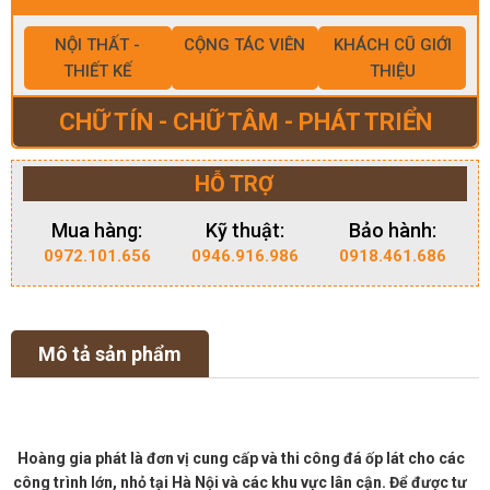
NỘI THẤT -
CỘNG TÁC VIÊN
KHÁCH CŨ GIỚI
THIẾT KẾ
THIỆU
CHỮ TÍN - CHỮ TÂM - PHÁT TRIỂN
HỖ TRỢ
Mua hàng:
Kỹ thuật:
Bảo hành:
0972.101.656
0946.916.986
0918.461.686
Mô tả sản phẩm
Hoàng gia phát là đơn vị cung cấp và thi công đá ốp lát cho các
công trình lớn, nhỏ tại Hà Nội và các khu vực lân cận. Để được tư