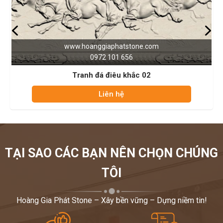
tstone.com
www.hoanggiaphatst
656
0972 101 65
 khắc 02
Tranh đá điêu kh
ệ
Liên hệ
TẠI SAO CÁC BẠN NÊN CHỌN CHÚNG
TÔI
Hoàng Gia Phát Stone – Xây bền vững – Dựng niềm tin!