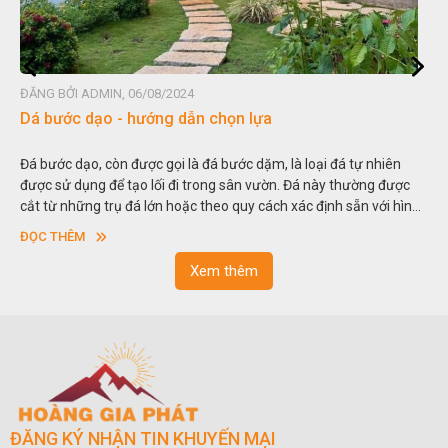
8/2024
ĐĂNG BỞI ADMIN, 06/08/2
ng dẫn chọn lựa
Đá non bộ - cách lựa
gọi là đá bước dặm, là loại đá tự nhiên
Hòn non bộ được biết đến
ối đi trong sân vườn. Đá này thường được
thu nhỏ, đưa mô hình nhữ
n hoặc theo quy cách xác định sẵn với hình
trong các vườn cảnh. Hay 
hật và có độ dày khác nhau.
sơn”. Nghệ thuật hòn no
ĐỌC THÊM
ngoạn và phong thủy tro
Xem thêm
ĐĂNG KÝ NHẬN TIN KHUYẾN MẠI