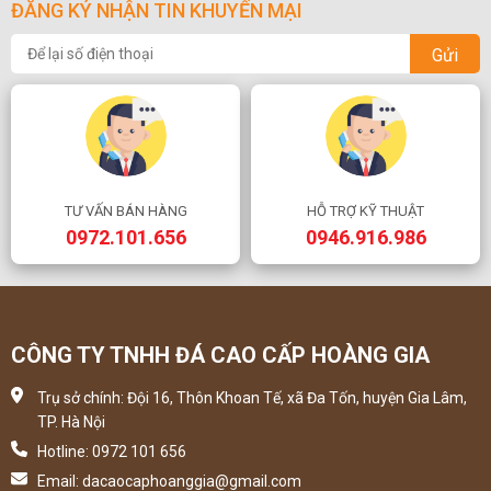
ĐĂNG KÝ NHẬN TIN KHUYẾN MẠI
Gửi
TƯ VẤN BÁN HÀNG
HỖ TRỢ KỸ THUẬT
0972.101.656
0946.916.986
CÔNG TY TNHH ĐÁ CAO CẤP HOÀNG GIA
Trụ sở chính: Đội 16, Thôn Khoan Tế, xã Đa Tốn, huyện Gia Lâm,
TP. Hà Nội
Hotline: 0972 101 656
Email: dacaocaphoanggia@gmail.com