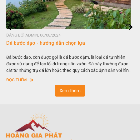
ĐĂNG BỞI ADMIN, 06/08/2024
Đá non bộ - cách lựa chọn non bộ đẹp
Hòn non bộ được biết đến là một nghệ thuật xây dựng, sắp đặt,
thu nhỏ, đưa mô hình những ngọn núi to lớn ngoài tự nhiên vào
trong các vườn cảnh. Hay nói một cách khác, người ta gọi là “giả
sơn”. Nghệ thuật hòn non bộ nhằm phục vụ cho mục đích thưởng
ĐỌC THÊM
ngoạn và phong thủy trong cuộc sống.
Xem thêm