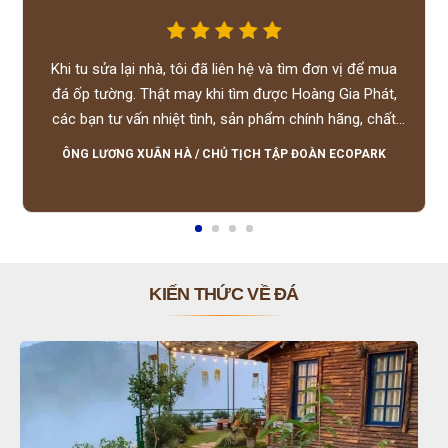
Khi tu sửa lại nhà, tôi đã liên hệ và tìm đơn vị để mua
đá ốp tường. Thật may khi tìm được Hoàng Gia Phát,
các bạn tư vấn nhiệt tình, sản phẩm chính hãng, chất
lượng tốt, giá hợp lý, hỗ trợ tận tình.
ÔNG LƯƠNG XUÂN HÀ
/
CHỦ TỊCH TẬP ĐOÀN ECOPARK
KIẾN THỨC VỀ ĐÁ