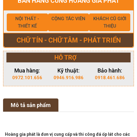
BÁN HÀNG CÙNG HOÀNG GIA PHÁT
NỘI THẤT -
CỘNG TÁC VIÊN
KHÁCH CŨ GIỚI
THIẾT KẾ
THIỆU
CHỮ TÍN - CHỮ TÂM - PHÁT TRIỂN
HỖ TRỢ
Mua hàng:
Kỹ thuật:
Bảo hành:
0972.101.656
0946.916.986
0918.461.686
Mô tả sản phẩm
Hoàng gia phát là đơn vị cung cấp và thi công đá ốp lát cho các