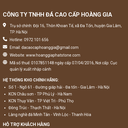
CÔNG TY TNHH ĐÁ CAO CẤP HOÀNG GIA
Trụ sở chính: Đội 16, Thôn Khoan Tế, xã Đa Tốn, huyện Gia Lâm,
TP. Hà Nội
Hotline: 0972 101 656
Email: dacaocaphoanggia@gmail.com
Website: www.hoanggiaphatstone.com
Mã số thuế: 0107851148 ngày cấp 07/04/2016, Nơi cấp: Cục
quản lý xuất nhập cảnh
HỆ THỐNG KHO CHÍNH HÃNG:
Số 1 - Ngõ 61 - Đường giáp hải - Đa tốn - Gia Lâm - Hà Nội
KCN Châu sơn - TP Phủ Lý - Hà Nam
KCN Thụy Vân - TP Việt Trì - Phú Thọ
Đông Trúc - Thạch Thất - Hà Nội
Làng nghề đá Minh Tân - Vĩnh Lộc - Thanh Hóa
HỖ TRỢ KHÁCH HÀNG