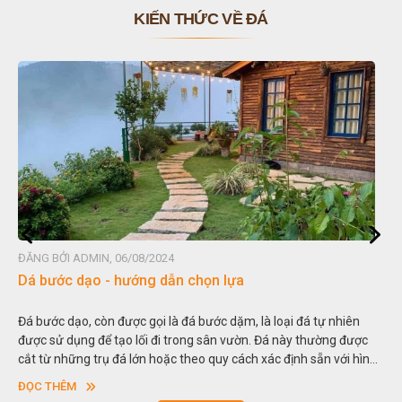
KIẾN THỨC VỀ ĐÁ
ĐĂNG BỞI ADMIN, 06/08/2024
ĐĂN
Dá bước dạo - hướng dẫn chọn lựa
Đá
Đá bước dạo, còn được gọi là đá bước dặm, là loại đá tự nhiên
Hòn
được sử dụng để tạo lối đi trong sân vườn. Đá này thường được
thu
cắt từ những trụ đá lớn hoặc theo quy cách xác định sẵn với hình
tro
vuông hoặc hình chữ nhật và có độ dày khác nhau.
sơn
ĐỌC THÊM
ĐỌ
ngo