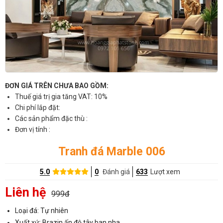
ĐƠN GIÁ TRÊN CHƯA BAO GỒM:
Thuế giá trị gia tăng VAT: 10%
Chi phí lắp đặt:
Các sản phẩm đặc thù :
Đơn vị tính :
Tranh đá Marble 006
5.0
0
Đánh giá
633
Lượt xem
Liên hệ
999đ
Loại đá: Tự nhiên
Xuất xứ: Brazin,ấn độ,tây ban nha..