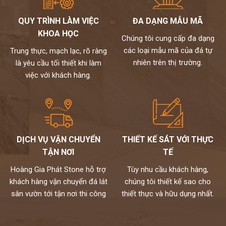
nhạt, trắng bạc (tương khắc)
QUY TRÌNH LÀM VIỆC
ĐA DẠNG MẪU MÃ
Đối với gia chủ mệnh Thủy: nên chọn tranh đá màu trắng, ghi,
KHOA HỌC
xám (tương sinh), xanh lam từ đậm đến nhạt. Tránh vàng, nâu
Chúng tôi cung cấp đa dạng
đất, nâu đậm (tương khắc).
các loại mẫu mã của đá tự
Trung thực, mạch lạc, rõ ràng
Đối với gia chủ mệnh Hỏa: nên chọn đỏ, xanh lá cây, cam (tương
nhiên trên thị trường.
là yêu cầu tối thiết khi làm
sinh), tránh đen, xanh biển sẫm, xám.
việc với khách hàng.
Đối với gia chủ mệnh Thổ: nên chọn tranh đá màu đỏ, tím, hồng,
cam đậm, vàng, nâu đất (tương sinh), tránh xanh lá, đen, xanh,
xanh biển,…
kho đá hoàng gia phát là nhà phân phối và thi công đá tự nhiên
chuyên nghiệp. Hiện nay, chúng tôi đang sở hữu bộ sưu tập
DỊCH VỤ VẬN CHUYỂN
THIẾT KẾ SÁT VỚI THỰC
tranh đá tự nhiên ốp tường cao cấp với nhiều mẫu mã độc đáo
TẬN NƠI
TẾ
và kích thước đa dạng. Toàn bộ đều được nhập khẩu trực tiếp từ
các nhà cung cấp hàng đầu thế giới và kiểm định kỹ lưỡng theo
Hoàng Gia Phát Stone hỗ trợ
Tùy nhu cầu khách hàng,
một quy trình chuyên nghiệp.
khách hàng vận chuyển đá lát
chúng tôi thiết kế sao cho
Mọi nhu cầu, xin vui lòng liên hệ Hotline 0972101656 -
sân vườn tới tận nơi thi công
thiết thực và hữu dụng nhất.
0946916986