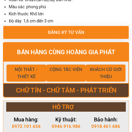
Màu sắc: phong phú
Kích thước: Khổ lớn
Độ dày: 1,6 cm đến 3 cm
ĐĂNG KÝ TƯ VẤN
BÁN HÀNG CÙNG HOÀNG GIA PHÁT
NỘI THẤT -
CỘNG TÁC VIÊN
KHÁCH CŨ GIỚI
THIẾT KẾ
THIỆU
CHỮ TÍN - CHỮ TÂM - PHÁT TRIỂN
HỖ TRỢ
Mua hàng:
Kỹ thuật:
Bảo hành:
0972.101.656
0946.916.986
0918.461.686