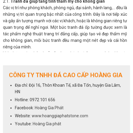
2.1.
Tranh đá giúp tăng tính thẩm mỹ cho không gian
Các vị trí như phòng khách, phòng ngủ, đại sảnh, hành lang,… đều là
những vị trí quan trọng bậc nhất của công trình. Đây là nơi tiếp xúc
và gây ấn tượng mạnh với các vị khách, hoặc là không gian riêng tư
quan trọng để nghỉ ngơi. Một bức tranh đá ốp tường được xem là
tác phẩm nghệ thuật trang trí đẳng cấp, giúp tạo vẻ đẹp thẩm mỹ
cho không gian, mỗi bức tranh đều mang một nét đẹp và cái hồn
riêng của mình.
Với những gia chủ có sẵn “máu nghệ thuật” trong mình, thì một
bức tranh phong thủy đá tự nhiên sẽ luôn là ưu tiên hàng đầu cho
không gian phòng khách.
2.2.
Tranh đá giúp điều hòa phong thủy cho phòng khách
CÔNG TY TNHH ĐÁ CAO CẤP HOÀNG GIA
Không chỉ đẹp tự nhiên mà ở nhiều khía cạnh, tranh đá còn có ý
Địa chỉ: Đội 16, Thôn Khoan Tế, xã Đa Tốn, huyện Gia Lâm,
nghĩa phong thủy, có thể tác động đến âm dương ngũ hành và làm
HN
thay đổi vận khí trong nhà. Được hình thành hoàn toàn từ tự nhiên,
nên có tác dụng tạo không gian thoáng đãng, mở rộng tầm nhìn,
Hotline: 0972 101 656
đem đến nguồn năng lượng tích cực, an nhiên cho các thành viên
Facebook:
Hoàng Gia Phát
gia đình, giải tỏa stess, căng thẳng mệt mỏi.
Website:
www.hoanggiaphatstone.com
Người ta quan niệm, khi chọn tranh đá tự nhiên có màu sắc hợp với
Youtube:
Hoàng Gia phát
mệnh còn mang đến may mắn, tài lộc, hóa giải những xui xẻo, giúp
gia chủ thuận lợi phát triển trong công việc, sự nghiệp.