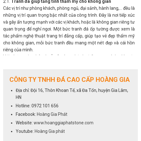
2.1.
Tranh đá giúp tăng tính thẩm mỹ cho không gian
Các vị trí như phòng khách, phòng ngủ, đại sảnh, hành lang,… đều là
những vị trí quan trọng bậc nhất của công trình. Đây là nơi tiếp xúc
và gây ấn tượng mạnh với các vị khách, hoặc là không gian riêng tư
quan trọng để nghỉ ngơi. Một bức tranh đá ốp tường được xem là
tác phẩm nghệ thuật trang trí đẳng cấp, giúp tạo vẻ đẹp thẩm mỹ
cho không gian, mỗi bức tranh đều mang một nét đẹp và cái hồn
riêng của mình.
Với những gia chủ có sẵn “máu nghệ thuật” trong mình, thì một
bức tranh phong thủy đá tự nhiên sẽ luôn là ưu tiên hàng đầu cho
không gian phòng khách.
2.2.
Tranh đá giúp điều hòa phong thủy cho phòng khách
CÔNG TY TNHH ĐÁ CAO CẤP HOÀNG GIA
Không chỉ đẹp tự nhiên mà ở nhiều khía cạnh, tranh đá còn có ý
Địa chỉ: Đội 16, Thôn Khoan Tế, xã Đa Tốn, huyện Gia Lâm,
nghĩa phong thủy, có thể tác động đến âm dương ngũ hành và làm
HN
thay đổi vận khí trong nhà. Được hình thành hoàn toàn từ tự nhiên,
nên có tác dụng tạo không gian thoáng đãng, mở rộng tầm nhìn,
Hotline: 0972 101 656
đem đến nguồn năng lượng tích cực, an nhiên cho các thành viên
Facebook:
Hoàng Gia Phát
gia đình, giải tỏa stess, căng thẳng mệt mỏi.
Website:
www.hoanggiaphatstone.com
Người ta quan niệm, khi chọn tranh đá tự nhiên có màu sắc hợp với
Youtube:
Hoàng Gia phát
mệnh còn mang đến may mắn, tài lộc, hóa giải những xui xẻo, giúp
gia chủ thuận lợi phát triển trong công việc, sự nghiệp.