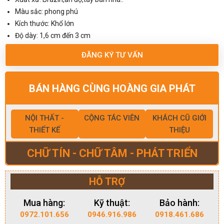
Màu sắc: phong phú
Kích thước: Khổ lớn
Độ dày: 1,6 cm đến 3 cm
ĐĂNG KÝ TƯ VẤN
BÁN HÀNG CÙNG HOÀNG GIA PHÁT
NỘI THẤT -
CỘNG TÁC VIÊN
KHÁCH CŨ GIỚI
THIẾT KẾ
THIỆU
CHỮ TÍN - CHỮ TÂM - PHÁT TRIỂN
HỖ TRỢ
Mua hàng:
Kỹ thuật:
Bảo hành:
0972.101.656
0946.916.986
0918.461.686