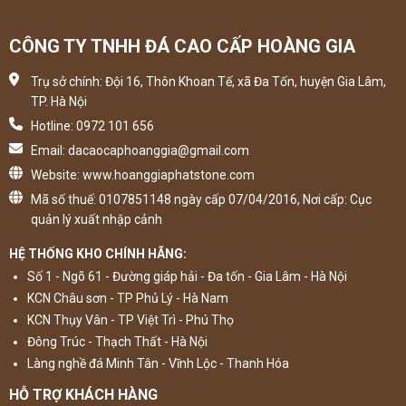
CÔNG TY TNHH ĐÁ CAO CẤP HOÀNG GIA
Trụ sở chính: Đội 16, Thôn Khoan Tế, xã Đa Tốn, huyện Gia Lâm,
TP. Hà Nội
Hotline: 0972 101 656
Email: dacaocaphoanggia@gmail.com
Website: www.hoanggiaphatstone.com
Mã số thuế: 0107851148 ngày cấp 07/04/2016, Nơi cấp: Cục
quản lý xuất nhập cảnh
HỆ THỐNG KHO CHÍNH HÃNG:
Số 1 - Ngõ 61 - Đường giáp hải - Đa tốn - Gia Lâm - Hà Nội
KCN Châu sơn - TP Phủ Lý - Hà Nam
KCN Thụy Vân - TP Việt Trì - Phú Thọ
Đông Trúc - Thạch Thất - Hà Nội
Làng nghề đá Minh Tân - Vĩnh Lộc - Thanh Hóa
HỖ TRỢ KHÁCH HÀNG