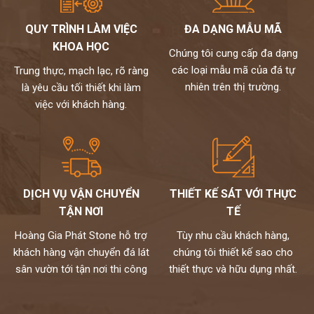
nhạt, trắng bạc (tương khắc)
QUY TRÌNH LÀM VIỆC
ĐA DẠNG MẪU MÃ
Đối với gia chủ mệnh Thủy: nên chọn tranh đá màu trắng, ghi,
KHOA HỌC
xám (tương sinh), xanh lam từ đậm đến nhạt. Tránh vàng, nâu
Chúng tôi cung cấp đa dạng
đất, nâu đậm (tương khắc).
các loại mẫu mã của đá tự
Trung thực, mạch lạc, rõ ràng
Đối với gia chủ mệnh Hỏa: nên chọn đỏ, xanh lá cây, cam (tương
nhiên trên thị trường.
là yêu cầu tối thiết khi làm
sinh), tránh đen, xanh biển sẫm, xám.
việc với khách hàng.
Đối với gia chủ mệnh Thổ: nên chọn tranh đá màu đỏ, tím, hồng,
cam đậm, vàng, nâu đất (tương sinh), tránh xanh lá, đen, xanh,
xanh biển,…
kho đá hoàng gia phát là nhà phân phối và thi công đá tự nhiên
chuyên nghiệp. Hiện nay, chúng tôi đang sở hữu bộ sưu tập
DỊCH VỤ VẬN CHUYỂN
THIẾT KẾ SÁT VỚI THỰC
tranh đá tự nhiên ốp tường cao cấp với nhiều mẫu mã độc đáo
TẬN NƠI
TẾ
và kích thước đa dạng. Toàn bộ đều được nhập khẩu trực tiếp từ
các nhà cung cấp hàng đầu thế giới và kiểm định kỹ lưỡng theo
Hoàng Gia Phát Stone hỗ trợ
Tùy nhu cầu khách hàng,
một quy trình chuyên nghiệp.
khách hàng vận chuyển đá lát
chúng tôi thiết kế sao cho
Mọi nhu cầu, xin vui lòng liên hệ Hotline 0972101656 -
sân vườn tới tận nơi thi công
thiết thực và hữu dụng nhất.
0946916986