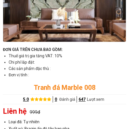
ĐƠN GIÁ TRÊN CHƯA BAO GỒM:
Thuế giá trị gia tăng VAT: 10%
Chi phí lắp đặt:
Các sản phẩm đặc thù :
Đơn vị tính :
Tranh đá Marble 008
5.0
0
Đánh giá
647
Lượt xem
Liên hệ
999đ
Loại đá: Tự nhiên
Xuất xứ: Brazin,ấn độ,tây ban nha..