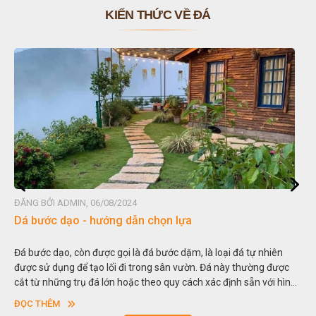
KIẾN THỨC VỀ ĐÁ
ĐĂNG BỞI ADMIN, 06/08/2024
Dá bước dạo - hướng dẫn chọn lựa
Đá bước dạo, còn được gọi là đá bước dặm, là loại đá tự nhiên
được sử dụng để tạo lối đi trong sân vườn. Đá này thường được
cắt từ những trụ đá lớn hoặc theo quy cách xác định sẵn với hình
vuông hoặc hình chữ nhật và có độ dày khác nhau.
ĐỌC THÊM