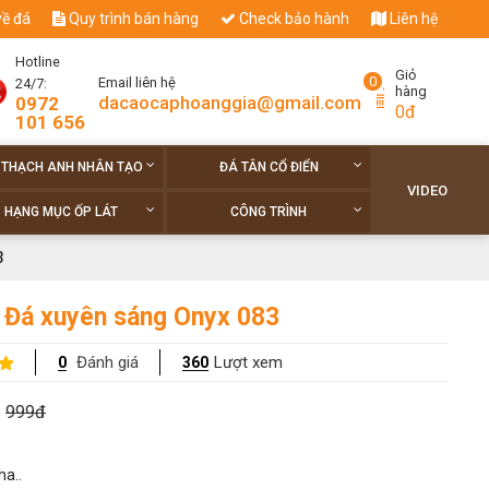
về đá
Quy trình bán hàng
Check bảo hành
Liên hệ
Hotline
Giỏ
0
Email liên hệ
24/7:
hàng
dacaocaphoanggia@gmail.com
0972
0đ
101 656
 THẠCH ANH NHÂN TẠO
ĐÁ TÂN CỔ ĐIỂN
VIDEO
HẠNG MỤC ỐP LÁT
CÔNG TRÌNH
3
 Đá xuyên sáng Onyx 083
Đánh giá
Lượt xem
0
360
999đ
ha..