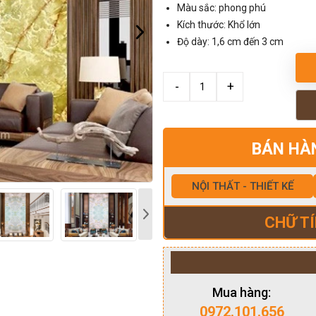
Màu sắc: phong phú
Kích thước: Khổ lớn
Độ dày: 1,6 cm đến 3 cm
BÁN HÀ
NỘI THẤT - THIẾT KẾ
CHỮ TÍ
Mua hàng:
0972.101.656