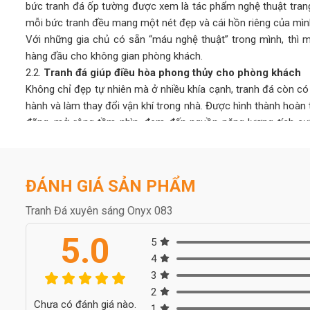
bức tranh đá ốp tường được xem là tác phẩm nghệ thuật trang
mỗi bức tranh đều mang một nét đẹp và cái hồn riêng của mìn
Với những gia chủ có sẵn “máu nghệ thuật” trong mình, thì m
hàng đầu cho không gian phòng khách.
2.2.
Tranh đá giúp điều hòa phong thủy cho phòng khách
Không chỉ đẹp tự nhiên mà ở nhiều khía cạnh, tranh đá còn c
hành và làm thay đổi vận khí trong nhà. Được hình thành hoàn 
đãng, mở rộng tầm nhìn, đem đến nguồn năng lượng tích cực, 
căng thẳng mệt mỏi.
Người ta quan niệm, khi chọn tranh đá tự nhiên có màu sắc 
những xui xẻo, giúp gia chủ thuận lợi phát triển trong công việc
ĐÁNH GIÁ SẢN PHẨM
2.3.
Bền bỉ với thời gian, dễ vệ sinh lau chùi
Tranh đá tự nhiên bền bỉ cùng thời gian, cho tuổi thọ cao lê
Tranh Đá xuyên sáng Onyx 083
như: gỗ, sơn, nhựa,… thông thường. Chi phí đầu tư ban đầu cho
5.0
về lâu dài cũng như ưu điểm mà loại tranh này mang lại thì có 
5
Nếu như các chất liệu sơn, gỗ, nhựa,… sau một thời gian sử 
4
mỹ, tốn thời gian và tiền bạc để sửa chữa thì tranh đá tự n
3
này.
2
Chưa có đánh giá nào.
Ngoài ra, tranh đá tự nhiên dễ dàng vệ sinh, lau chùi, không
1