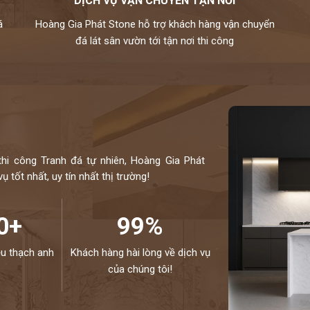
DỊCH VỤ VẬN CHUYỂN TẬN NƠI
, xanh biển,…
á
Hoàng Gia Phát Stone hỗ trợ khách hàng vận chuyển
ự nhiên chuyên nghiệp. Hiện nay, chúng tôi đang sở
đá lát sân vườn tới tận nơi thi công
hiều mẫu mã độc đáo và kích thước đa dạng. Toàn bộ
u thế giới và kiểm định kỹ lưỡng theo một quy trình
hiệp.
otline 0972101656 - 0946916986
thi công Tranh đá tự nhiên, Hoàng Gia Phát
 tốt nhất, uy tín nhất thị trường!
0+
99%
ệu thạch anh
Khách hàng hài lòng về dịch vụ
của chúng tôi!