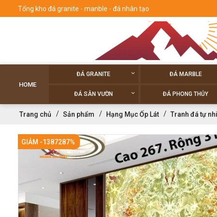
Tổng kho đá granite - manble - đá nhân tạo
ĐÁ GRANITE
ĐÁ MARBLE
HOME
ĐÁ SÂN VƯỜN
ĐÁ PHONG THỦY
Trang chủ
Sản phẩm
Hạng Mục Ốp Lát
Tranh đá tự nh
GIẢM -1387287%