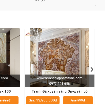
atstone.com
www.hoanggiaphatstone.com
1 656
0972 101 656
ng Onyx vân gỗ
Tranh Đá xuyên sáng Onyx 136
Giá: 13,860,000đ
Giá: 999đ
Giá: 999đ