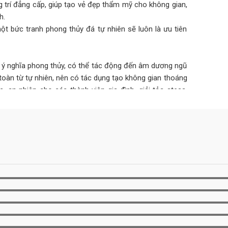
 trí đẳng cấp, giúp tạo vẻ đẹp thẩm mỹ cho không gian,
h.
ột bức tranh phong thủy đá tự nhiên sẽ luôn là ưu tiên
ó ý nghĩa phong thủy, có thể tác động đến âm dương ngũ
toàn từ tự nhiên, nên có tác dụng tạo không gian thoáng
an nhiên cho các thành viên gia đình, giải tỏa stess,
hợp với mệnh còn mang đến may mắn, tài lộc, hóa giải
, sự nghiệp.
n đến 30 năm không hỏng hóc, xuống cấp như các vật liệu
 1 bức tranh đá tự nhiên ốp tường có thể lớn nhưng tính
hiệu quả kinh tế cao hơn rất nhiều.
dụng sẽ bị xuống màu, bong tróc, mối mọt… gây mất thẩm
hiên có thể khắc phục hoàn toàn được những nhược điểm
 tốn quá nhiều công sức, bảo trì bảo dưỡng mà vẫn luôn