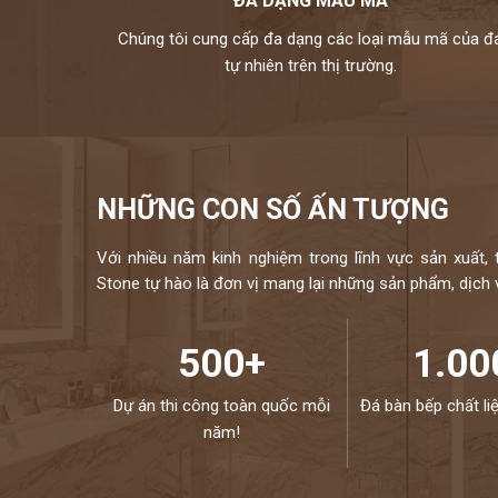
ĐA DẠNG MẪU MÃ
xanh lá, đen, xanh
Chúng tôi cung cấp đa dạng các loại mẫu mã của đ
kho đá hoàng gia phát là nhà phân phối và thi công đá t
tự nhiên trên thị trường.
hữu bộ sưu tập tranh đá tự nhiên ốp tường cao cấp với n
đều được nhập khẩu trực tiếp từ các nhà cung cấp hàng đầ
chuyên ng
Mọi nhu cầu, xin vui lòng liên hệ H
NHỮNG CON SỐ ẤN TƯỢNG
Với nhiều năm kinh nghiệm trong lĩnh vực sản xuất, 
Stone tự hào là đơn vị mang lại những sản phẩm, dịch vụ
500+
1.00
Dự án thi công toàn quốc mỗi
Đá bàn bếp chất li
năm!