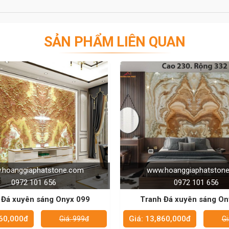
SẢN PHẨM LIÊN QUAN
n duy nhất để trang trí nội thất phòng khách hoặc phòng
đá là độc nhất và không trùng lặp.
m đá có bề mặt tương đối giống nhau và kích thước khá
Tranh đá đối xứng 2 phía có đường vân giống nhau nên
ng nhau, và phù hợp cho những không gian rộng rãi, yêu
nhà hàng, khách sạn, trung tâm thương mại, trung tâm
ười nhìn không thể rời mắt.
www.hoanggiaphatstone.com
www.hoanggiaph
0972 101 656
0972 10
ói về tranh đá tự nhiên. Chúng nổi tiếng với khả năng
Tranh Đá xuyên sáng Onyx 100
Tranh Đá xuyên sá
heo đó, khi thi công người ta thường lắp đặt hệ thống
uyền diệu trong nhà.
á: 13,860,000đ
Giá: 13,860,000đ
Giá: 999đ