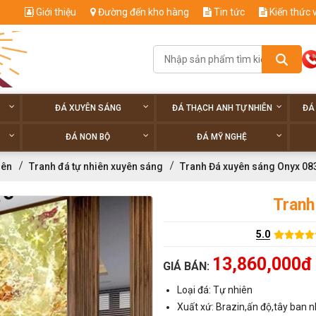
Giới thiệu
Đường đến kho hàng
Tin tức
Kiến thức 
ĐÁ XUYÊN SÁNG
ĐÁ THẠCH ANH TỰ NHIÊN
ĐÁ
ĐÁ NON BỘ
ĐÁ MỸ NGHỆ
iên
Tranh đá tự nhiên xuyên sáng
Tranh Đá xuyên sáng Onyx 08
Tranh
5.0
13,860,000đ
GIÁ BÁN:
Loại đá: Tự nhiên
Xuất xứ: Brazin,ấn độ,tây ban n