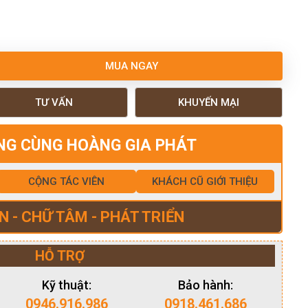
MUA NGAY
TƯ VẤN
KHUYẾN MẠI
NG CÙNG HOÀNG GIA PHÁT
CỘNG TÁC VIÊN
KHÁCH CŨ GIỚI THIỆU
N - CHỮ TÂM - PHÁT TRIỂN
HỖ TRỢ
Kỹ thuật:
Bảo hành:
0946.916.986
0918.461.686