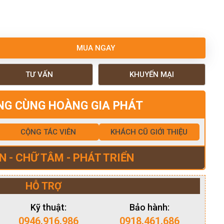
MUA NGAY
TƯ VẤN
KHUYẾN MẠI
NG CÙNG HOÀNG GIA PHÁT
CỘNG TÁC VIÊN
KHÁCH CŨ GIỚI THIỆU
N - CHỮ TÂM - PHÁT TRIỂN
HỖ TRỢ
Kỹ thuật:
Bảo hành:
0946.916.986
0918.461.686