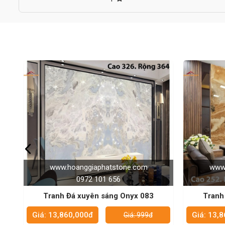
đẹp như mới.
3.
Các kiểu tranh đá tự nhiên được yêu thích nhất
3.1.
Tranh đá tự nhiên đơn tấm
Tranh đá đơn tấm sử dụng chất liệu đá tự nhiên với 1 slab lớ
ngủ, phòng bếp… Theo đó, các đường vân và hoa văn trên mặt 
3.2.
Tranh đá tự nhiên đối xứng 2 phía
Đúng như tên gọi, tranh đá đối xứng được lắp ghép bởi 2 tấ
lớn, có thể dao động trong 200cmx300cm một tấm tranh đá. 
tạo sự phản chiếu bắt mắt, độc đáo.
3.3
. Tranh đá tự nhiên đối xứng 4 phía
Kiểu tranh này được ghép từ 4 tấm tranh đá, thường là đối xứ
cầu cao về độ sang trọng như phòng khách hay các sảnh của 
hội nghị… Vẻ đẹp của chúng được mô tả là thu hút và khiến ng
4. Phân loại tranh đá tự nhiên
www.hoanggiaphatstone.com
www.
4.1.
Tranh đá Onyx tự nhiên
0972 101 656
Dòng đá ngọc Onyx là cái tên được nhắc đến nhiều nhất khi n
Tranh Đá xuyên sáng Onyx 091
Tranh
xuyên sáng cực tốt mà không loại đá nào có thể sáng bằng. T
đèn phía sau tấm đá ốp, để tạo nên những tác phẩm vô cùng h
Giá: 13,860,000đ
Giá: 13,
Giá: 999đ