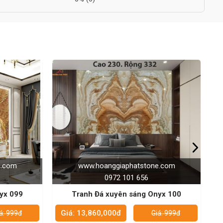
e.com
www.hoanggiaphatstone.com
0972 101 656
yx 100
Tranh Đá xuyên sáng Onyx 136
Giá: 13,860,000đ
G
á: 999đ
Giá: 999đ