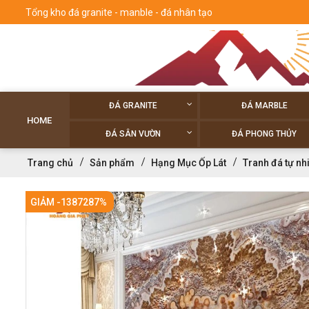
Tổng kho đá granite - manble - đá nhân tạo
ĐÁ GRANITE
ĐÁ MARBLE
HOME
ĐÁ SÂN VƯỜN
ĐÁ PHONG THỦY
Trang chủ
Sản phẩm
Hạng Mục Ốp Lát
Tranh đá tự nh
GIẢM -1387287%