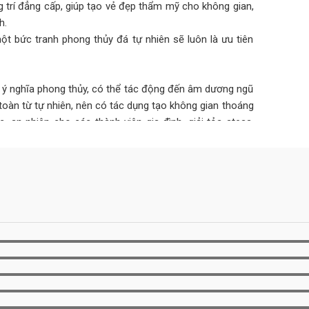
 trí đẳng cấp, giúp tạo vẻ đẹp thẩm mỹ cho không gian,
h.
ột bức tranh phong thủy đá tự nhiên sẽ luôn là ưu tiên
ó ý nghĩa phong thủy, có thể tác động đến âm dương ngũ
toàn từ tự nhiên, nên có tác dụng tạo không gian thoáng
an nhiên cho các thành viên gia đình, giải tỏa stess,
hợp với mệnh còn mang đến may mắn, tài lộc, hóa giải
, sự nghiệp.
n đến 30 năm không hỏng hóc, xuống cấp như các vật liệu
 1 bức tranh đá tự nhiên ốp tường có thể lớn nhưng tính
hiệu quả kinh tế cao hơn rất nhiều.
dụng sẽ bị xuống màu, bong tróc, mối mọt… gây mất thẩm
hiên có thể khắc phục hoàn toàn được những nhược điểm
 tốn quá nhiều công sức, bảo trì bảo dưỡng mà vẫn luôn