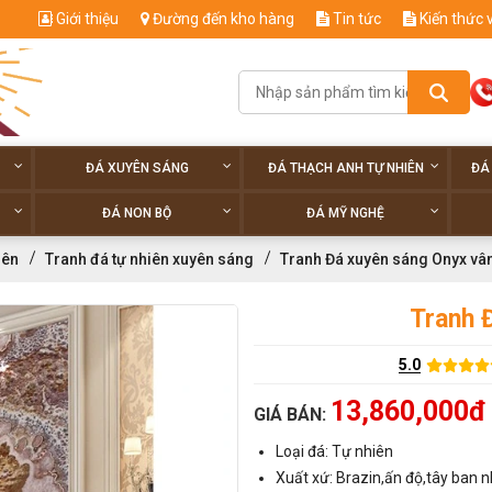
Giới thiệu
Đường đến kho hàng
Tin tức
Kiến thức 
ĐÁ XUYÊN SÁNG
ĐÁ THẠCH ANH TỰ NHIÊN
ĐÁ
ĐÁ NON BỘ
ĐÁ MỸ NGHỆ
iên
Tranh đá tự nhiên xuyên sáng
Tranh Đá xuyên sáng Onyx vâ
Tranh 
5.0
13,860,000đ
GIÁ BÁN:
Loại đá: Tự nhiên
Xuất xứ: Brazin,ấn độ,tây ban n