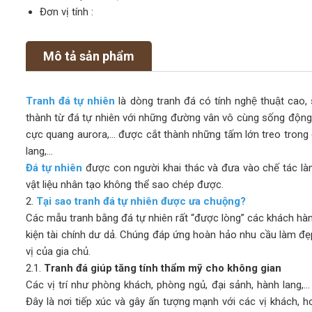
Đơn vị tính :
Mô tả sản phẩm
Tranh đá tự nhiên
là dòng tranh đá có tính nghệ thuật c
thành từ đá tự nhiên với những đường vân vô cùng sống động, 
cực quang aurora,… được cắt thành những tấm lớn treo trong 
lang,…
Đá tự nhiên
được con người khai thác và đưa vào chế tác là
vật liệu nhân tạo không thể sao chép được.
2.
Tại sao tranh đá tự nhiên được ưa chuộng?
Các mẫu tranh bằng đá tự nhiên rất “được lòng” các khách hàn
kiện tài chính dư dả. Chúng đáp ứng hoàn hảo nhu cầu làm đẹ
vị của gia chủ.
2.1.
Tranh đá giúp tăng tính thẩm mỹ cho không gian
Các vị trí như phòng khách, phòng ngủ, đại sảnh, hành lang,… 
Đây là nơi tiếp xúc và gây ấn tượng mạnh với các vị khách, h