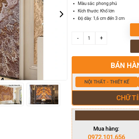
Màu sắc: phong phú
Kích thước: Khổ lớn
Độ dày: 1,6 cm đến 3 cm
BÁN HÀ
NỘI THẤT - THIẾT KẾ
CHỮ TÍ
Mua hàng:
0972.101.656