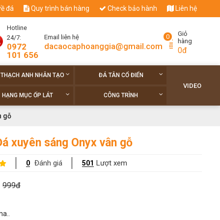
về đá
Quy trình bán hàng
Check bảo hành
Liên hệ
Hotline
Giỏ
0
Email liên hệ
24/7:
hàng
dacaocaphoanggia@gmail.com
0972
0đ
101 656
 THẠCH ANH NHÂN TẠO
ĐÁ TÂN CỔ ĐIỂN
VIDEO
HẠNG MỤC ỐP LÁT
CÔNG TRÌNH
n gỗ
Đá xuyên sáng Onyx vân gỗ
Đánh giá
Lượt xem
0
501
999đ
ha..