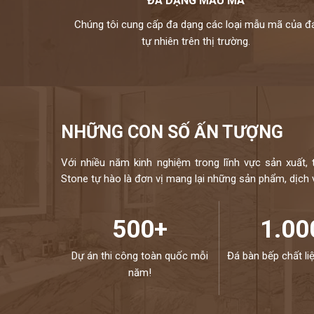
ĐA DẠNG MẪU MÃ
xanh lá, đen, xanh
Chúng tôi cung cấp đa dạng các loại mẫu mã của đ
kho đá hoàng gia phát là nhà phân phối và thi công đá t
tự nhiên trên thị trường.
hữu bộ sưu tập tranh đá tự nhiên ốp tường cao cấp với n
đều được nhập khẩu trực tiếp từ các nhà cung cấp hàng đầ
chuyên ng
Mọi nhu cầu, xin vui lòng liên hệ H
NHỮNG CON SỐ ẤN TƯỢNG
Với nhiều năm kinh nghiệm trong lĩnh vực sản xuất, 
Stone tự hào là đơn vị mang lại những sản phẩm, dịch vụ
500+
1.00
Dự án thi công toàn quốc mỗi
Đá bàn bếp chất li
năm!