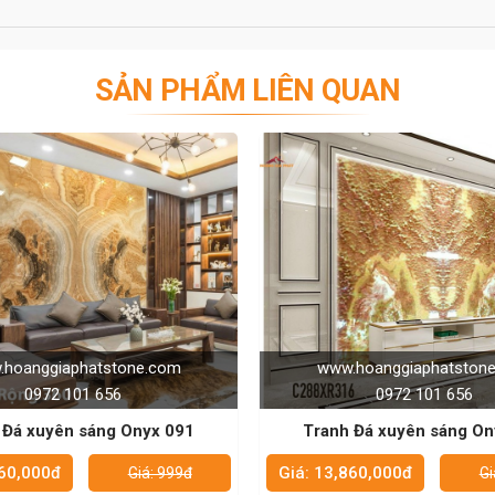
SẢN PHẨM LIÊN QUAN
n duy nhất để trang trí nội thất phòng khách hoặc phòng
đá là độc nhất và không trùng lặp.
m đá có bề mặt tương đối giống nhau và kích thước khá
Tranh đá đối xứng 2 phía có đường vân giống nhau nên
ng nhau, và phù hợp cho những không gian rộng rãi, yêu
nhà hàng, khách sạn, trung tâm thương mại, trung tâm
ười nhìn không thể rời mắt.
hoanggiaphatstone.com
www.hoanggiaphatston
0972 101 656
0972 101 656
ói về tranh đá tự nhiên. Chúng nổi tiếng với khả năng
 Đá xuyên sáng Onyx 099
Tranh Đá xuyên sáng On
heo đó, khi thi công người ta thường lắp đặt hệ thống
uyền diệu trong nhà.
860,000đ
Giá: 13,860,000đ
Giá: 999đ
Gi