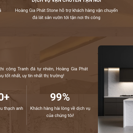
DỊCH VỤ VẬN CHUYỂN TẬN NƠI
, xanh biển,…
á
Hoàng Gia Phát Stone hỗ trợ khách hàng vận chuyển
ự nhiên chuyên nghiệp. Hiện nay, chúng tôi đang sở
đá lát sân vườn tới tận nơi thi công
hiều mẫu mã độc đáo và kích thước đa dạng. Toàn bộ
u thế giới và kiểm định kỹ lưỡng theo một quy trình
hiệp.
otline 0972101656 - 0946916986
thi công Tranh đá tự nhiên, Hoàng Gia Phát
 tốt nhất, uy tín nhất thị trường!
0+
99%
ệu thạch anh
Khách hàng hài lòng về dịch vụ
của chúng tôi!