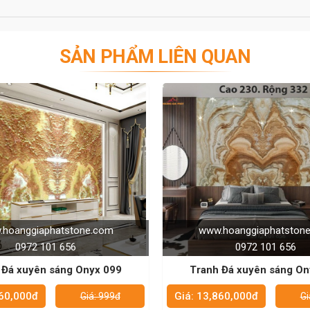
SẢN PHẨM LIÊN QUAN
n duy nhất để trang trí nội thất phòng khách hoặc phòng
đá là độc nhất và không trùng lặp.
m đá có bề mặt tương đối giống nhau và kích thước khá
Tranh đá đối xứng 2 phía có đường vân giống nhau nên
ng nhau, và phù hợp cho những không gian rộng rãi, yêu
nhà hàng, khách sạn, trung tâm thương mại, trung tâm
ười nhìn không thể rời mắt.
.hoanggiaphatstone.com
www.hoanggiaphatsto
0972 101 656
0972 101 656
ói về tranh đá tự nhiên. Chúng nổi tiếng với khả năng
h Đá xuyên sáng Onyx 100
Tranh Đá xuyên sáng On
heo đó, khi thi công người ta thường lắp đặt hệ thống
uyền diệu trong nhà.
,860,000đ
Giá: 13,860,000đ
Giá: 999đ
G