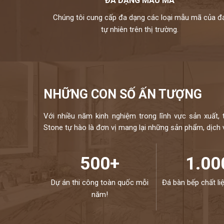
ĐA DẠNG MẪU MÃ
xanh lá, đen, xanh
Chúng tôi cung cấp đa dạng các loại mẫu mã của đ
kho đá hoàng gia phát là nhà phân phối và thi công đá t
tự nhiên trên thị trường.
hữu bộ sưu tập tranh đá tự nhiên ốp tường cao cấp với n
đều được nhập khẩu trực tiếp từ các nhà cung cấp hàng đầ
chuyên ng
Mọi nhu cầu, xin vui lòng liên hệ H
NHỮNG CON SỐ ẤN TƯỢNG
Với nhiều năm kinh nghiệm trong lĩnh vực sản xuất, 
Stone tự hào là đơn vị mang lại những sản phẩm, dịch vụ
500+
1.00
Dự án thi công toàn quốc mỗi
Đá bàn bếp chất li
năm!