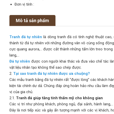
Đơn vị tính :
Mô tả sản phẩm
Tranh đá tự nhiên
là dòng tranh đá có tính nghệ thuật c
thành từ đá tự nhiên với những đường vân vô cùng sống động, 
cực quang aurora,… được cắt thành những tấm lớn treo trong 
lang,…
Đá tự nhiên
được con người khai thác và đưa vào chế tác là
vật liệu nhân tạo không thể sao chép được.
2.
Tại sao tranh đá tự nhiên được ưa chuộng?
Các mẫu tranh bằng đá tự nhiên rất “được lòng” các khách hàn
kiện tài chính dư dả. Chúng đáp ứng hoàn hảo nhu cầu làm đẹ
vị của gia chủ.
2.1.
Tranh đá giúp tăng tính thẩm mỹ cho không gian
Các vị trí như phòng khách, phòng ngủ, đại sảnh, hành lang,… 
Đây là nơi tiếp xúc và gây ấn tượng mạnh với các vị khách, h