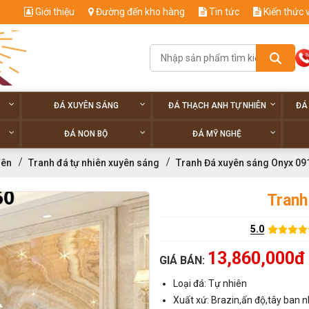
Giới thiệu
Đường đến kho hàng
Tin tức
Kiến thức 
ĐÁ XUYÊN SÁNG
ĐÁ THẠCH ANH TỰ NHIÊN
ĐÁ
ĐÁ NON BỘ
ĐÁ MỸ NGHỆ
iên
Tranh đá tự nhiên xuyên sáng
Tranh Đá xuyên sáng Onyx 09
Tranh
5.0
13,860,000đ
GIÁ BÁN:
Loại đá: Tự nhiên
Xuất xứ: Brazin,ấn độ,tây ban n