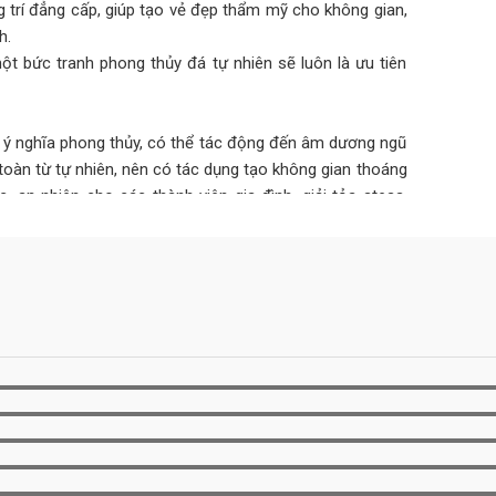
 trí đẳng cấp, giúp tạo vẻ đẹp thẩm mỹ cho không gian,
h.
ột bức tranh phong thủy đá tự nhiên sẽ luôn là ưu tiên
ó ý nghĩa phong thủy, có thể tác động đến âm dương ngũ
toàn từ tự nhiên, nên có tác dụng tạo không gian thoáng
an nhiên cho các thành viên gia đình, giải tỏa stess,
hợp với mệnh còn mang đến may mắn, tài lộc, hóa giải
, sự nghiệp.
n đến 30 năm không hỏng hóc, xuống cấp như các vật liệu
 1 bức tranh đá tự nhiên ốp tường có thể lớn nhưng tính
hiệu quả kinh tế cao hơn rất nhiều.
dụng sẽ bị xuống màu, bong tróc, mối mọt… gây mất thẩm
hiên có thể khắc phục hoàn toàn được những nhược điểm
 tốn quá nhiều công sức, bảo trì bảo dưỡng mà vẫn luôn