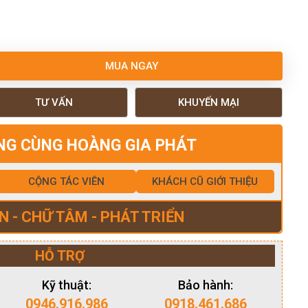
MUA NGAY
TƯ VẤN
KHUYẾN MẠI
NG CÙNG HOÀNG GIA PHÁT
CỘNG TÁC VIÊN
KHÁCH CŨ GIỚI THIỆU
N - CHỮ TÂM - PHÁT TRIỂN
HỖ TRỢ
Kỹ thuật:
Bảo hành:
0946.916.986
0918.461.686