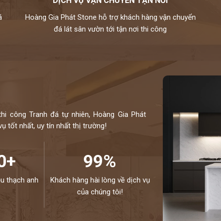
DỊCH VỤ VẬN CHUYỂN TẬN NƠI
, xanh biển,…
á
Hoàng Gia Phát Stone hỗ trợ khách hàng vận chuyển
ự nhiên chuyên nghiệp. Hiện nay, chúng tôi đang sở
đá lát sân vườn tới tận nơi thi công
hiều mẫu mã độc đáo và kích thước đa dạng. Toàn bộ
u thế giới và kiểm định kỹ lưỡng theo một quy trình
hiệp.
otline 0972101656 - 0946916986
thi công Tranh đá tự nhiên, Hoàng Gia Phát
 tốt nhất, uy tín nhất thị trường!
0+
99%
ệu thạch anh
Khách hàng hài lòng về dịch vụ
của chúng tôi!