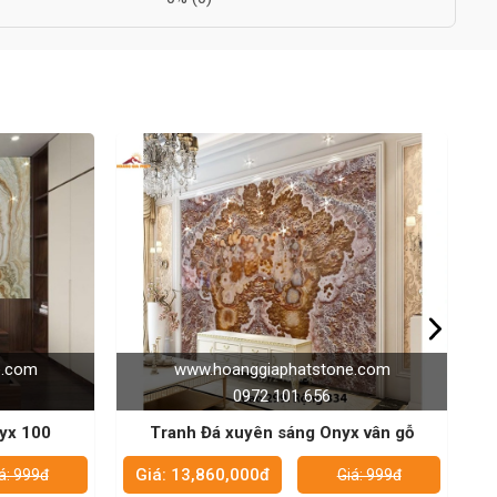
ne.com
www.hoanggiaphatstone.com
0972 101 656
yx vân gỗ
Tranh Đá xuyên sáng Onyx 136
Giá: 13,860,000đ
iá: 999đ
Giá: 999đ