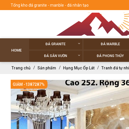
Tổng kho đá granite - manble - đá nhân tạo
ĐÁ GRANITE
ĐÁ MARBLE
HOME
ĐÁ SÂN VƯỜN
ĐÁ PHONG THỦY
Trang chủ
Sản phẩm
Hạng Mục Ốp Lát
Tranh đá tự nh
GIẢM -1387287%