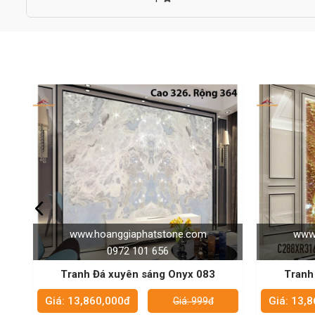
đẹp như mới.
3.
Các kiểu tranh đá tự nhiên được yêu thích nhất
3.1.
Tranh đá tự nhiên đơn tấm
Tranh đá đơn tấm sử dụng chất liệu đá tự nhiên với 1 slab lớ
ngủ, phòng bếp… Theo đó, các đường vân và hoa văn trên mặt 
3.2.
Tranh đá tự nhiên đối xứng 2 phía
Đúng như tên gọi, tranh đá đối xứng được lắp ghép bởi 2 tấ
lớn, có thể dao động trong 200cmx300cm một tấm tranh đá. 
tạo sự phản chiếu bắt mắt, độc đáo.
3.3
. Tranh đá tự nhiên đối xứng 4 phía
Kiểu tranh này được ghép từ 4 tấm tranh đá, thường là đối xứ
cầu cao về độ sang trọng như phòng khách hay các sảnh của 
hội nghị… Vẻ đẹp của chúng được mô tả là thu hút và khiến ng
4. Phân loại tranh đá tự nhiên
www.hoanggiaphatstone.com
www
4.1.
Tranh đá Onyx tự nhiên
0972 101 656
Dòng đá ngọc Onyx là cái tên được nhắc đến nhiều nhất khi n
Tranh Đá xuyên sáng Onyx 099
Tran
xuyên sáng cực tốt mà không loại đá nào có thể sáng bằng. T
đèn phía sau tấm đá ốp, để tạo nên những tác phẩm vô cùng h
Giá: 13,860,000đ
Giá: 13
Giá: 999đ