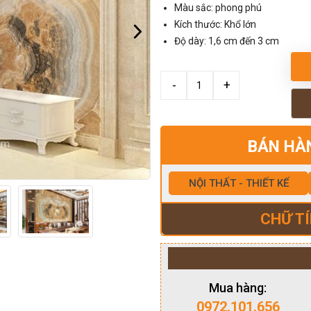
Màu sắc: phong phú
Kích thước: Khổ lớn
Độ dày: 1,6 cm đến 3 cm
BÁN HÀ
NỘI THẤT - THIẾT KẾ
CHỮ TÍ
Mua hàng:
0972.101.656