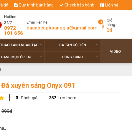
về đá
Quy trình bán hàng
Check bảo hành
Liên hệ
Hotline
Giỏ
0
Email liên hệ
24/7:
hàng
dacaocaphoanggia@gmail.com
0972
0đ
101 656
 THẠCH ANH NHÂN TẠO
ĐÁ TÂN CỔ ĐIỂN
VIDEO
HẠNG MỤC ỐP LÁT
CÔNG TRÌNH
1
 Đá xuyên sáng Onyx 091
Đánh giá
Lượt xem
0
352
999đ
ha..