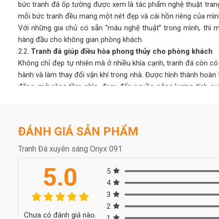
bức tranh đá ốp tường được xem là tác phẩm nghệ thuật trang
mỗi bức tranh đều mang một nét đẹp và cái hồn riêng của mìn
Với những gia chủ có sẵn “máu nghệ thuật” trong mình, thì m
hàng đầu cho không gian phòng khách.
2.2.
Tranh đá giúp điều hòa phong thủy cho phòng khách
Không chỉ đẹp tự nhiên mà ở nhiều khía cạnh, tranh đá còn c
hành và làm thay đổi vận khí trong nhà. Được hình thành hoàn 
đãng, mở rộng tầm nhìn, đem đến nguồn năng lượng tích cực, 
căng thẳng mệt mỏi.
Người ta quan niệm, khi chọn tranh đá tự nhiên có màu sắc 
những xui xẻo, giúp gia chủ thuận lợi phát triển trong công việc
ĐÁNH GIÁ SẢN PHẨM
2.3.
Bền bỉ với thời gian, dễ vệ sinh lau chùi
Tranh đá tự nhiên bền bỉ cùng thời gian, cho tuổi thọ cao lê
Tranh Đá xuyên sáng Onyx 091
như: gỗ, sơn, nhựa,… thông thường. Chi phí đầu tư ban đầu cho
5.0
về lâu dài cũng như ưu điểm mà loại tranh này mang lại thì có 
5
Nếu như các chất liệu sơn, gỗ, nhựa,… sau một thời gian sử 
4
mỹ, tốn thời gian và tiền bạc để sửa chữa thì tranh đá tự n
3
này.
2
Chưa có đánh giá nào.
Ngoài ra, tranh đá tự nhiên dễ dàng vệ sinh, lau chùi, không
1