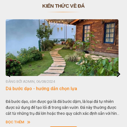
KIẾN THỨC VỀ ĐÁ
ĐĂNG BỞI ADMIN, 06/08/2024
Đá non bộ - cách lựa chọn non bộ đẹp
iên
Hòn non bộ được biết đến là một nghệ thuật xây dựng, sắp đặt
được
thu nhỏ, đưa mô hình những ngọn núi to lớn ngoài tự nhiên và
i hình
trong các vườn cảnh. Hay nói một cách khác, người ta gọi là “g
sơn”. Nghệ thuật hòn non bộ nhằm phục vụ cho mục đích thư
ĐỌC THÊM
ngoạn và phong thủy trong cuộc sống.