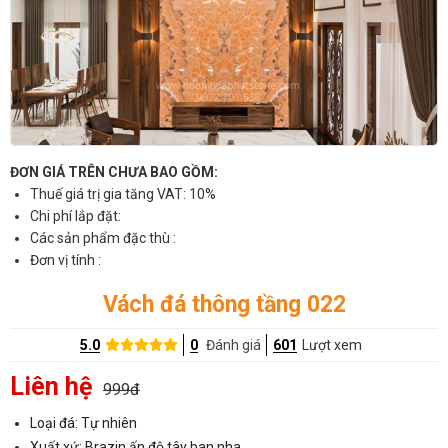
ĐƠN GIÁ TRÊN CHƯA BAO GỒM:
Thuế giá trị gia tăng VAT: 10%
Chi phí lắp đặt:
Các sản phẩm đặc thù :
Đơn vị tính :
Vách đá thông tầng 022
5.0
0
Đánh giá
601
Lượt xem
Liên hệ
999đ
Loại đá: Tự nhiên
Xuất xứ: Brazin,ấn độ,tây ban nha..