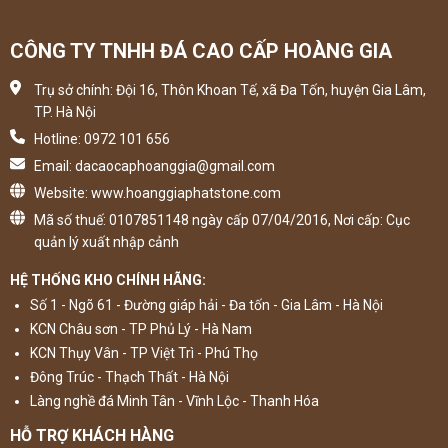
CÔNG TY TNHH ĐÁ CAO CẤP HOÀNG GIA
Trụ sở chính: Đội 16, Thôn Khoan Tế, xã Đa Tốn, huyện Gia Lâm,
TP. Hà Nội
Hotline: 0972 101 656
Email: dacaocaphoanggia@gmail.com
Website: www.hoanggiaphatstone.com
Mã số thuế: 0107851148 ngày cấp 07/04/2016, Nơi cấp: Cục
quản lý xuất nhập cảnh
HỆ THỐNG KHO CHÍNH HÃNG:
Số 1 - Ngõ 61 - Đường giáp hải - Đa tốn - Gia Lâm - Hà Nội
KCN Châu sơn - TP Phủ Lý - Hà Nam
KCN Thụy Vân - TP Việt Trì - Phú Thọ
Đông Trúc - Thạch Thất - Hà Nội
Làng nghề đá Minh Tân - Vĩnh Lộc - Thanh Hóa
HỖ TRỢ KHÁCH HÀNG