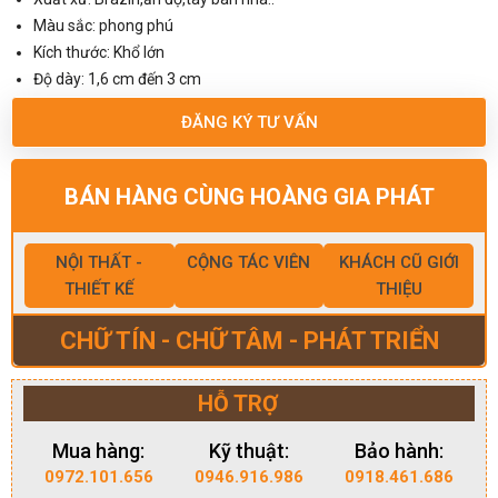
Màu sắc: phong phú
Kích thước: Khổ lớn
Độ dày: 1,6 cm đến 3 cm
ĐĂNG KÝ TƯ VẤN
BÁN HÀNG CÙNG HOÀNG GIA PHÁT
NỘI THẤT -
CỘNG TÁC VIÊN
KHÁCH CŨ GIỚI
THIẾT KẾ
THIỆU
CHỮ TÍN - CHỮ TÂM - PHÁT TRIỂN
HỖ TRỢ
Mua hàng:
Kỹ thuật:
Bảo hành:
0972.101.656
0946.916.986
0918.461.686