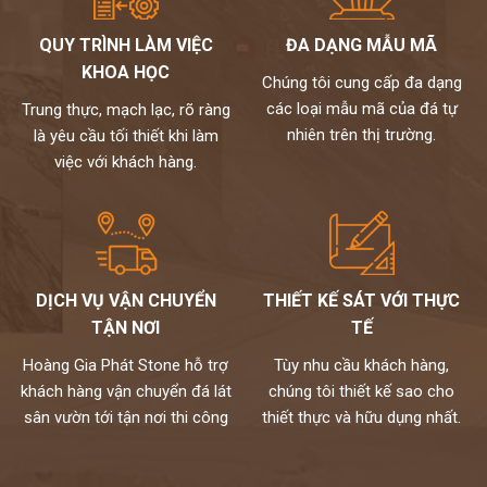
nhạt, trắng bạc (tương khắc)
QUY TRÌNH LÀM VIỆC
ĐA DẠNG MẪU MÃ
Đối với gia chủ mệnh Thủy: nên chọn tranh đá màu trắng, ghi,
KHOA HỌC
xám (tương sinh), xanh lam từ đậm đến nhạt. Tránh vàng, nâu
Chúng tôi cung cấp đa dạng
đất, nâu đậm (tương khắc).
các loại mẫu mã của đá tự
Trung thực, mạch lạc, rõ ràng
Đối với gia chủ mệnh Hỏa: nên chọn đỏ, xanh lá cây, cam (tương
nhiên trên thị trường.
là yêu cầu tối thiết khi làm
sinh), tránh đen, xanh biển sẫm, xám.
việc với khách hàng.
Đối với gia chủ mệnh Thổ: nên chọn tranh đá màu đỏ, tím, hồng,
cam đậm, vàng, nâu đất (tương sinh), tránh xanh lá, đen, xanh,
xanh biển,…
kho đá hoàng gia phát là nhà phân phối và thi công đá tự nhiên
chuyên nghiệp. Hiện nay, chúng tôi đang sở hữu bộ sưu tập
DỊCH VỤ VẬN CHUYỂN
THIẾT KẾ SÁT VỚI THỰC
tranh đá tự nhiên ốp tường cao cấp với nhiều mẫu mã độc đáo
TẬN NƠI
TẾ
và kích thước đa dạng. Toàn bộ đều được nhập khẩu trực tiếp từ
các nhà cung cấp hàng đầu thế giới và kiểm định kỹ lưỡng theo
Hoàng Gia Phát Stone hỗ trợ
Tùy nhu cầu khách hàng,
một quy trình chuyên nghiệp.
khách hàng vận chuyển đá lát
chúng tôi thiết kế sao cho
Mọi nhu cầu, xin vui lòng liên hệ Hotline 0972101656 -
sân vườn tới tận nơi thi công
thiết thực và hữu dụng nhất.
0946916986