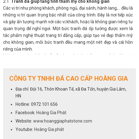
2.1.
Tranh đá giúp tăng tính thẩm mỹ cho không gian
Các vị trí như phòng khách, phòng ngủ, đại sảnh, hành lang,… đều là
những vị trí quan trọng bậc nhất của công trình. Đây là nơi tiếp xúc
và gây ấn tượng mạnh với các vị khách, hoặc là không gian riêng tư
quan trọng để nghỉ ngơi. Một bức tranh đá ốp tường được xem là
tác phẩm nghệ thuật trang trí đẳng cấp, giúp tạo vẻ đẹp thẩm mỹ
cho không gian, mỗi bức tranh đều mang một nét đẹp và cái hồn
riêng của mình.
Với những gia chủ có sẵn “máu nghệ thuật” trong mình, thì một
bức tranh phong thủy đá tự nhiên sẽ luôn là ưu tiên hàng đầu cho
không gian phòng khách.
2.2.
Tranh đá giúp điều hòa phong thủy cho phòng khách
CÔNG TY TNHH ĐÁ CAO CẤP HOÀNG GIA
Không chỉ đẹp tự nhiên mà ở nhiều khía cạnh, tranh đá còn có ý
Địa chỉ: Đội 16, Thôn Khoan Tế, xã Đa Tốn, huyện Gia Lâm,
nghĩa phong thủy, có thể tác động đến âm dương ngũ hành và làm
HN
thay đổi vận khí trong nhà. Được hình thành hoàn toàn từ tự nhiên,
nên có tác dụng tạo không gian thoáng đãng, mở rộng tầm nhìn,
Hotline: 0972 101 656
đem đến nguồn năng lượng tích cực, an nhiên cho các thành viên
Facebook:
Hoàng Gia Phát
gia đình, giải tỏa stess, căng thẳng mệt mỏi.
Website:
www.hoanggiaphatstone.com
Người ta quan niệm, khi chọn tranh đá tự nhiên có màu sắc hợp với
Youtube:
Hoàng Gia phát
mệnh còn mang đến may mắn, tài lộc, hóa giải những xui xẻo, giúp
gia chủ thuận lợi phát triển trong công việc, sự nghiệp.