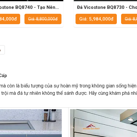
ostone BQ8740 - Tạo Nên
Đá Vicostone BQ8730 - Ch
ình Bếp Đẹp Và Vững Chắc
Đẹp Lâu Dài
984,000đ
Giá: 5,984,000đ
Giá: 8,800,000đ
Giá: 8
›
Cấp
, mà còn là biểu tượng của sự hoàn mỹ trong không gian sống hiệ
 trội mà đá tự nhiên không thể sánh được. Hãy cùng khám phá nh