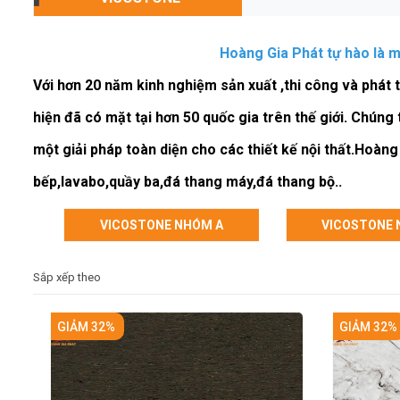
Hoàng Gia Phát
tự hào là m
Với hơn 20 năm kinh nghiệm sản xuất ,thi công và phát 
hiện đã có mặt tại hơn 50 quốc gia trên thế giới. Chún
một giải pháp toàn diện cho các thiết kế nội thất.Hoàng
bếp
,
lavabo
,
quầy ba
,
đá thang máy
,
đá thang bộ
..
VICOSTONE NHÓM A
VICOSTONE 
Sắp xếp theo
GIẢM 32%
GIẢM 32%