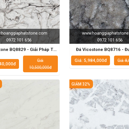
hoanggiaphatstone.com
www.hoanggiaphatston
0972 101 656
0972 101 656
iải Pháp Tối
Đá Vicostone BQ8716 - Đ
 Mặt Bàn Bếp Sang Trọng
Chọn Của Các Kiến Tr
Giá: 5,984,000đ
Giá:
Giá: 8
140,000đ
10,500,000đ
GIẢM 32%