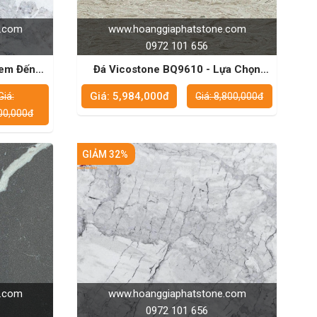
e.com
www.hoanggiaphatstone.com
0972 101 656
Đem Đến
Đá Vicostone BQ9610 - Lựa Chọn
ng, Lý
Tuyệt Vời Cho Nội Thất Bếp
Giá: 5,984,000đ
Giá:
Giá: 8,800,000đ
00,000đ
GIẢM 32%
e.com
www.hoanggiaphatstone.com
0972 101 656