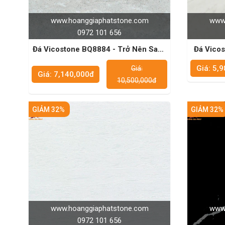
www.hoanggiaphatstone.com
www.
0972 101 656
Đá Vicostone BQ8884 - Trở Nên Sang
Đá Vicos
Trọng Và Lâu Dài
Tưởng C
Giá: 5,
Giá:
Giá: 7,140,000đ
10,500,000đ
GIẢM 32%
GIẢM 32%
www.hoanggiaphatstone.com
www.
0972 101 656