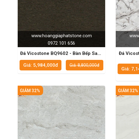
www.hoanggiaphatstone.com
www.
0972 101 656
Đá Vicostone BQ9602 - Bàn Bếp Sang
Đá Vicostone BQ8829 - G
Trọng Dành Cho Những Người Sành
Ưu Cho
Giá: 5,984,000đ
Giá: 8,800,000đ
Điệu
Giá: 7,
GIẢM 32%
GIẢM 32%