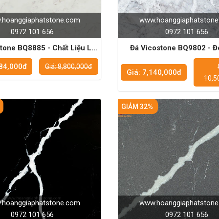
hoanggiaphatstone.com
www.hoanggiaphatston
0972 101 656
0972 101 656
tone BQ8885 - Chất Liệu Lý
Đá Vicostone BQ9802 - 
ho Mặt Bàn Bếp Vượt Thời
Không Gian Bếp Sang Trọ
984,000đ
Giá: 8,800,000đ
Gian
Tưởng
Giá: 7,140,000đ
10,5
GIẢM 32%
hoanggiaphatstone.com
www.hoanggiaphatston
0972 101 656
0972 101 656