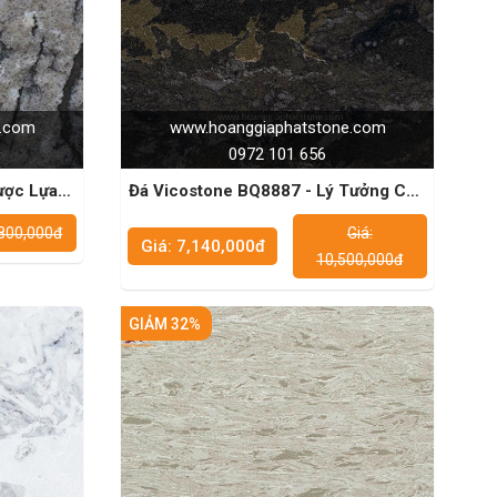
e.com
www.hoanggiaphatstone.com
0972 101 656
ược Lựa
Đá Vicostone BQ8887 - Lý Tưởng Cho
úc Sư
Những Người Thích Sự Tinh Tế
,800,000đ
Giá:
Giá: 7,140,000đ
10,500,000đ
GIẢM 32%