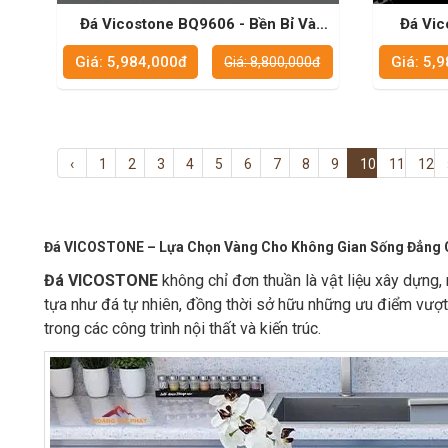
Đá Vicostone BQ9606 - Bền Bỉ Và
Đá Vic
Thẩm Mỹ Cho Mặt Bếp
Công Tr
Giá: 5,984,000đ
Giá: 5,
Giá: 8,800,000đ
‹
1
2
3
4
5
6
7
8
9
10
11
12
Đá VICOSTONE – Lựa Chọn Vàng Cho Không Gian Sống Đẳng 
Đá VICOSTONE
không chỉ đơn thuần là vật liệu xây dựng
tựa như đá tự nhiên, đồng thời sở hữu những ưu điểm vượt
trong các công trình nội thất và kiến trúc.