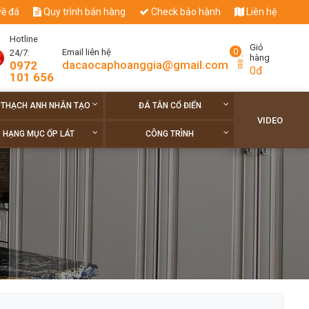
về đá
Quy trình bán hàng
Check bảo hành
Liên hệ
Hotline
Giỏ
0
Email liên hệ
24/7:
hàng
dacaocaphoanggia@gmail.com
0972
0đ
101 656
 THẠCH ANH NHÂN TẠO
ĐÁ TÂN CỔ ĐIỂN
VIDEO
HẠNG MỤC ỐP LÁT
CÔNG TRÌNH