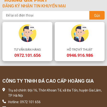
ĐĂNG KÝ NHẬN TIN KHUYẾN MẠI
Gửi
TƯ VẤN BÁN HÀNG
HỖ TRỢ KỸ THUẬT
0972.101.656
0946.916.986
CÔNG TY TNHH ĐÁ CAO CẤP HOÀNG GIA
Trụ sở chính: Đội 16, Thôn Khoan Tế, xã Đa Tốn, huyện Gia Lâm,
TP. Hà Nội
Hotline: 0972 101 656