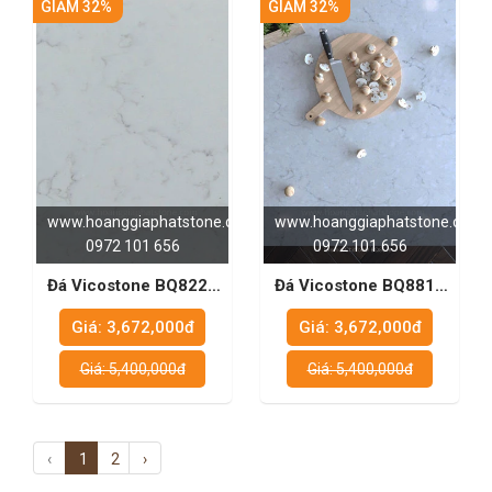
GIẢM 32%
GIẢM 32%
www.hoanggiaphatstone.com
www.hoanggiaphatstone.com
0972 101 656
0972 101 656
Đá Vicostone BQ8222
Đá Vicostone BQ8818
- Khám Phá Vẻ Đẹp Và
- Bền Đẹp, Sang Trọng
Giá: 3,672,000đ
Giá: 3,672,000đ
Độ Bền
Cho Nội Thất Bếp
Giá: 5,400,000đ
Giá: 5,400,000đ
‹
1
2
›