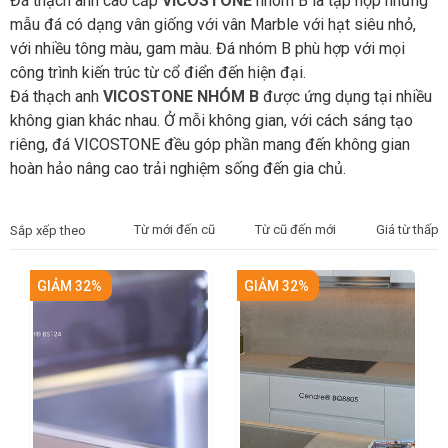
Đá thạch anh cao cấp
VICOSTONE
nhóm B là tập hợp những
mẫu đá có dạng vân giống với vân Marble với hạt siêu nhỏ,
với nhiều tông màu, gam màu. Đá nhóm B phù hợp với mọi
công trình kiến trúc từ cổ điển đến hiện đại.
Đá thạch anh
VICOSTONE NHÓM B
được ứng dụng tại nhiều
không gian khác nhau. Ở mỗi không gian, với cách sáng tạo
riêng, đá VICOSTONE đều góp phần mang đến không gian
hoàn hảo nâng cao trải nghiệm sống đến gia chủ.
Từ mới đến cũ
Từ cũ đến mới
Giá từ thấp 
Sắp xếp theo
GIẢM 32%
GIẢM 32%