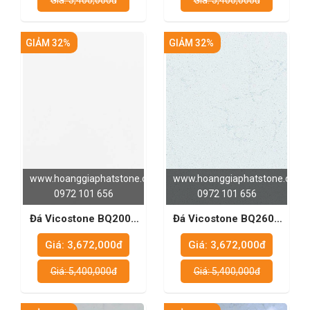
Giá: 5,400,000đ
Giá: 5,400,000đ
GIẢM 32%
GIẢM 32%
www.hoanggiaphatstone.com
www.hoanggiaphatstone.com
0972 101 656
0972 101 656
Đá Vicostone BQ200 -
Đá Vicostone BQ2608
Chất Liệu Lý Tưởng
- Giải Pháp Tạo Nên
Giá: 3,672,000đ
Giá: 3,672,000đ
Cho Mặt Bếp Bền Đẹp
Bàn Bếp Sang Trọng
Và Bền Lâu
Giá: 5,400,000đ
Giá: 5,400,000đ