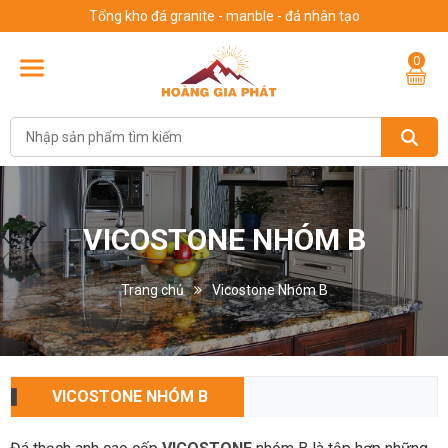
Tổng kho đá granite - manble - đá nhân tạo
0
VICOSTONE NHÓM B
Trang chủ
Vicostone Nhóm B
VICOSTONE NHÓM B