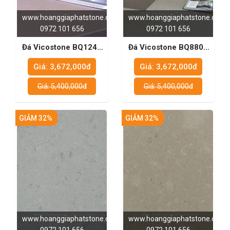
www.hoanggiaphatstone.com
www.hoanggiaphatstone.com
0972 101 656
0972 101 656
Đá Vicostone BQ124 -
Đá Vicostone BQ8805
Giải Pháp Tạo Dựng
- Vật Liệu Lý Tưởng
Giá: 3,672,000đ
Giá: 3,672,000đ
Không Gian Bếp Sang
Cho Bàn Bếp Đẹp Mắt
Trọng
Và Bền Vững
Giá: 5,400,000đ
Giá: 5,400,000đ
GIẢM 32%
GIẢM 32%
www.hoanggiaphatstone.com
www.hoanggiaphatstone.com