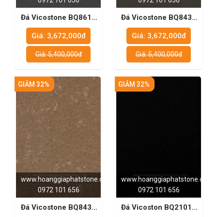
0972 101 656
0972 101 656
Đá Vicostone BQ8618
Đá Vicostone BQ8437
- Khám Phá Tính Năng
- Chất Liệu Đảm Bảo
Giá: 3,672,000đ
Giá: 3,672,000đ
Đặc Biệt
Độ Bền Và Vẻ Đẹp Cho
Bàn Bếp
Giá: 5,400,000đ
Giá: 5,400,000đ
GIẢM 32%
GIẢM 32%
www.hoanggiaphatstone.com
www.hoanggiaphatstone.com
0972 101 656
0972 101 656
Đá Vicostone BQ8435
Đá Vicoston BQ2101 -