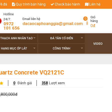
về đá
Quy trình bán hàng
Check bảo hành
Liên hệ
Hotline
Giỏ
0
Email liên hệ
24/7:
hàng
dacaocaphoanggia@gmail.com
0972
0đ
101 656
 THẠCH ANH NHÂN TẠO
ĐÁ TÂN CỔ ĐIỂN
VIDEO
HẠNG MỤC ỐP LÁT
CÔNG TRÌNH
uartz Concrete VQ2121C
Đánh giá
Lượt xem
0
358
,800,000đ