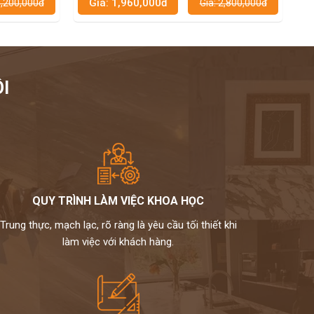
60,000đ
Giá: 2,400,000đ
Giá: 2,800,000đ
Giá: 
I
QUY TRÌNH LÀM VIỆC KHOA HỌC
Trung thực, mạch lạc, rõ ràng là yêu cầu tối thiết khi
làm việc với khách hàng.