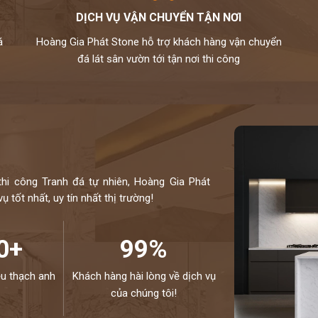
DỊCH VỤ VẬN CHUYỂN TẬN NƠI
anh vinaquartz nên sản phẩm là hàng chính hãng,được
á
Hoàng Gia Phát Stone hỗ trợ khách hàng vận chuyển
ạng,phù hợp cho mọi không gian.
đá lát sân vườn tới tận nơi thi công
lắp đặt theo yêu cầu cho khách hàng nên không phải qua
đã được tuyển chọn.
g ngấm..quý khách sẽ được bảo dưỡng định kỳ 6 tháng
í cho khách hàng trong vòng 24h,tất cả thành phẩm của
ôn đồng hành cùng khách hàng.
thi công Tranh đá tự nhiên, Hoàng Gia Phát
ị thi công đá bàn bếp số 1 tại Hà Nội
 tốt nhất, uy tín nhất thị trường!
C CỦA CHÚNG TÔI - HÂN HẠNH
NE:
0972101656 - 0946916986
0+
99%
ệu thạch anh
Khách hàng hài lòng về dịch vụ
của chúng tôi!