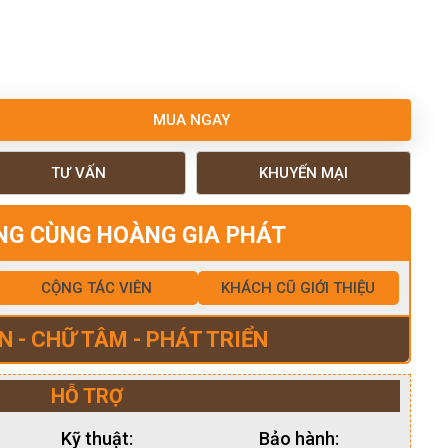
MUA NGAY
TƯ VẤN
KHUYẾN MẠI
NG CÙNG HOÀNG GIA PHÁT
CỘNG TÁC VIÊN
KHÁCH CŨ GIỚI THIỆU
N - CHỮ TÂM - PHÁT TRIỂN
HỖ TRỢ
Kỹ thuật:
Bảo hành: