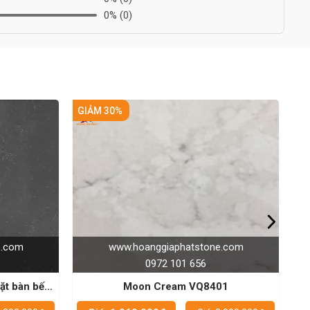
0%
(0)
GIẢM 25%
hoanggiaphatstone.com
www.hoanggiaphatston
0972 101 656
0972 101 656
oon Cream VQ8401
Đá Vinaquartz VQ8003 - Đá
chất lượng cao