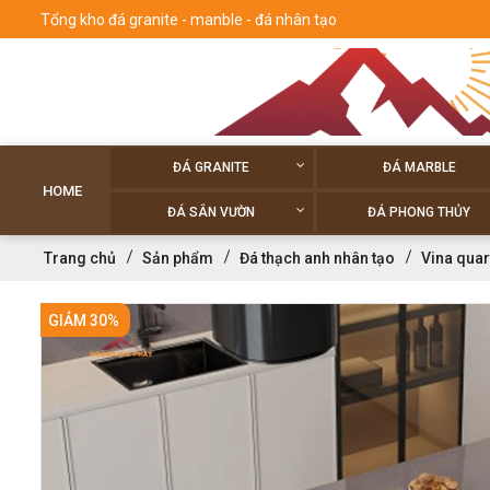
Tổng kho đá granite - manble - đá nhân tạo
ĐÁ GRANITE
ĐÁ MARBLE
HOME
ĐÁ SÂN VƯỜN
ĐÁ PHONG THỦY
Trang chủ
Sản phẩm
Đá thạch anh nhân tạo
Vina quar
GIẢM 30%