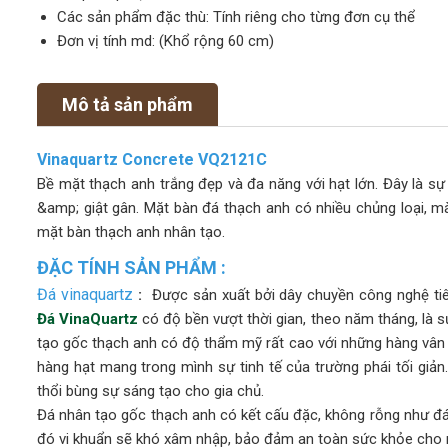
Các sản phẩm đặc thù: Tính riêng cho từng đơn cụ thể
Đơn vị tính md: (Khổ rộng 60 cm)
Mô tả sản phẩm
Vinaquartz Concrete VQ2121C
Bề mặt thạch anh trắng đẹp và đa năng với hạt lớn. Đây là s
&amp; giật gân. Mặt bàn đá thạch anh có nhiều chủng loại, mà
mặt bàn thạch anh nhân tạo.
ĐẶC TÍNH SẢN PHẨM :
Đá vinaquartz
:
Được sản xuất bởi dây chuyền công nghệ tiên
Đá VinaQuartz
có độ bền vượt thời gian, theo năm tháng, là s
tạo gốc thạch anh có độ thẩm mỹ rất cao với những hàng vân
hàng hạt mang trong mình sự tinh tế của trường phái tối giả
thổi bùng sự sáng tạo cho gia chủ.
Đá nhân tạo gốc thạch anh có kết cấu đặc, không rỗng như đá
đó vi khuẩn sẽ khó xâm nhập, bảo đảm an toàn sức khỏe cho mọ