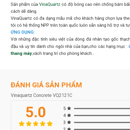
Sản phẩm của
VinaQuartz
có độ bóng cao nên chống bám bẩn 
cách dễ dàng.
VinaQuartz có đa dạng mẫu mã cho khách hàng chọn lựa theo
tôi có hệ thống NPP trên toàn quốc luôn sẵn sàng hỗ trợ và tư
ỨNG DỤNG:
Với những đặc tính siêu việt của dòng đá nhân tạo gốc thạc
đầu và uy tín dành cho ngôi nhà của bạn,cho các hạng mục :
thang máy
,vách trang trí cho phòng khách...
ĐẢM BẢO AN TOÀN CHO BẠN
Chúng tôi biết khách hàng của bạn đặt sức khỏe và sự an 
Vinaquartz tạo ra các bề mặt không xốp, kháng khuẩn, an toà
chăm sóc sức khỏe và gia đình. Sản phẩm của chúng tôi tuân t
ĐÁNH GIÁ SẢN PHẨM
HÀNH TRÌNH CỦA VINAQUARTZ KHẮP THẾ GIỚI
Dòng sản phẩm “VinaQuartz” đã được xuất khẩu sang nhiều n
Vinaquartz Concrete VQ2121C
vào chất lượng và dịch vụ để mang lại sự hài lòng tốt nhất 
5.0
5
thành một trong những thương hiệu nổi tiếng về bề mặt thạch a
4
lược của nhiều tập đoàn và chuỗi cung ứng trên thế giới.
3
BỘ SƯU TẬP TUYỆT VỜI VỚI THIẾT KẾ SANG TRỌNG CH
2