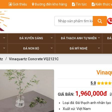
Giới thiệu
Đường đến kho hàng
Tin tức
Kiến thức 
ĐÁ XUYÊN SÁNG
ĐÁ THẠCH ANH TỰ NHIÊN
ĐÁ
ĐÁ NON BỘ
ĐÁ MỸ NGHỆ
tz
Vinaquartz Concrete VQ2121C
Vinaq
5.0
1,960,000đ
GIÁ BÁN:
2
Loại đá: Đá thạch anh nhân tạo
Xuất xứ: Việt Nam