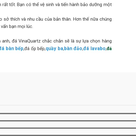
rất tốt. Bạn có thể vệ sinh và tiến hành bảo dưỡng một
 sở thích và nhu cầu của bản thân. Hơn thế nữa chúng
 vấn bạn mọi lúc.
h anh, đá VinaQuartz chắc chắn sẽ là sự lựa chọn hàng
đá bàn bếp
quầy ba
bàn đảo
đá lavabo
,đá ốp bếp,
,
,
,
đá
toàn của gia đình lên hàng đầu. Đó là lý do tại sao
n khi sử dụng trong bếp thương mại, trường học, cơ sở
hủ các Tiêu chuẩn quốc tế: NSF, SGS và ISO.
ước ở Bắc Mỹ, Châu Mỹ La Tinh, EU,… VinaQuartz trọng
cho mọi khách hàng. Vì vậy, VinaQuartz đang nỗ lực trở
nh trên toàn thế giới. Vinaquartz hiện là đối tác chiến
O MỌI PHONG CÁCH