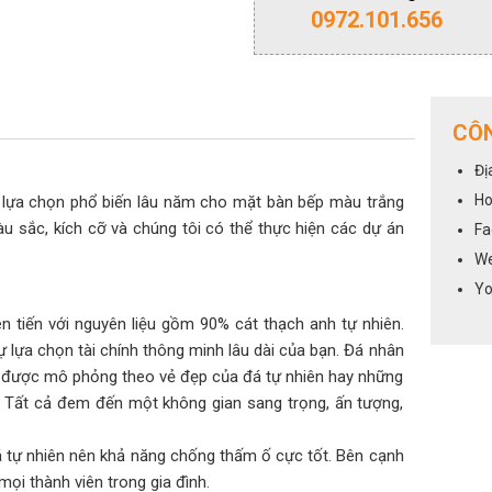
0972.101.656
CÔN
Đị
Ho
ự lựa chọn phổ biến lâu năm cho mặt bàn bếp màu trắng
u sắc, kích cỡ và chúng tôi có thể thực hiện các dự án
Fa
We
Yo
 tiến với nguyên liệu gồm 90% cát thạch anh tự nhiên.
ự lựa chọn tài chính thông minh lâu dài của bạn. Đá nhân
 được mô phỏng theo vẻ đẹp của đá tự nhiên hay những
n. Tất cả đem đến một không gian sang trọng, ấn tượng,
 tự nhiên nên khả năng chống thấm ố cực tốt. Bên cạnh
i thành viên trong gia đình.