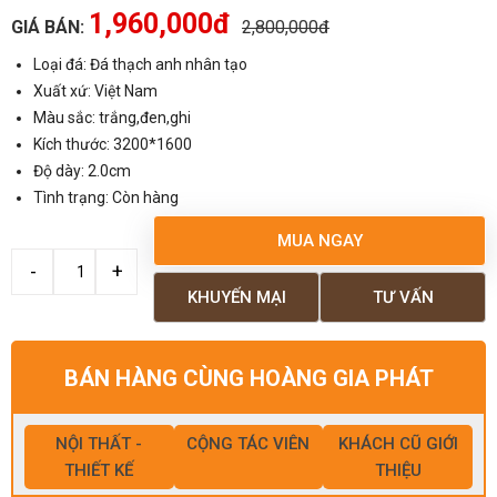
1,960,000đ
GIÁ BÁN:
2,800,000đ
Loại đá: Đá thạch anh nhân tạo
Xuất xứ: Việt Nam
Màu sắc: trắng,đen,ghi
Kích thước: 3200*1600
Độ dày: 2.0cm
Tình trạng: Còn hàng
MUA NGAY
KHUYẾN MẠI
TƯ VẤN
BÁN HÀNG CÙNG HOÀNG GIA PHÁT
NỘI THẤT -
CỘNG TÁC VIÊN
KHÁCH CŨ GIỚI
THIẾT KẾ
THIỆU