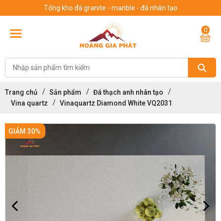
Tổng kho đá granite - manble - đá nhân tạo
0
Trang chủ
Sản phẩm
Đá thạch anh nhân tạo
Vina quartz
Vinaquartz Diamond White VQ2031
GIẢM 30%