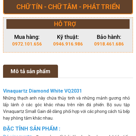
CHỮ TÍN - CHỮ TÂM - PHÁT TRIỂN
HỖ TRỢ
Mua hàng:
Kỹ thuật:
Bảo hành:
0972.101.656
0946.916.986
0918.461.686
Mô tả sản phẩm
Vinaquartz Diamond White VQ2031
Những thạch anh này chứa thủy tinh và những mảnh gương nhỏ
lấp lánh ở các góc khác nhau trên nền đá phiến. Bộ sưu tập
Vinaquartz Small Gain dễ dàng phối hợp với các phong cách tủ bếp
hay phòng tắm khác nhau.
ĐẶC TÍNH SẢN PHẨM :