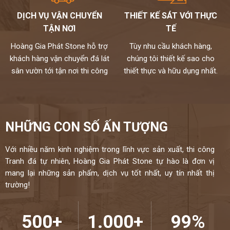
vinaquartz nên sản phẩm là hàng chính hãng,được vinaquartz
DỊCH VỤ VẬN CHUYỂN
THIẾT KẾ SÁT VỚI THỰC
bảo hộ,có đầy đủ các loại đá bạn cần,mẫu mã đa dạng,phù hợp cho
TẬN NƠI
TẾ
mọi không gian.
Chúng tôi không bán lẻ đá tấm chỉ nhận gia công chế tác và lắp đặt
Hoàng Gia Phát Stone hỗ trợ
Tùy nhu cầu khách hàng,
theo yêu cầu cho khách hàng nên không phải qua trung gian
khách hàng vận chuyển đá lát
chúng tôi thiết kế sao cho
Chất lượng,thi công chuyên nghiệp,đội ngũ thợ tay nghề cao đã
sân vườn tới tận nơi thi công
thiết thực và hữu dụng nhất.
được tuyển chọn.
Đặc biệt sản phẩm được bảo hành đến 18 năm chống ố,chống
ngấm..quý khách sẽ được bảo dưỡng định kỳ 6 tháng một lần và khi
có vấn đề gì sẽ có bộ phận kỹ thuật đến xử lí cho khách hàng trong
NHỮNG CON SỐ ẤN TƯỢNG
vòng 24h,tất cả thành phẩm của chúng tôi sẽ được lưu bảo hành
trên máy tính,chúng tôi sẽ luôn đồng hành cùng khách hàng.
Với nhiều năm kinh nghiệm trong lĩnh vực sản xuất, thi công
Đá cao cấp Hoàng Gia Phát tự hào là đơn vị
Tranh đá tự nhiên, Hoàng Gia Phát Stone tự hào là đơn vị
mang lại những sản phẩm, dịch vụ tốt nhất, uy tín nhất thị
thi công đá bàn bếp số 1 tại Hà Nội
trường!
NIỀM TIN CỦA KHÁCH LÀ HẠNH PHÚC CỦA CHÚNG TÔI - HÂN
HẠNH
ĐƯỢC PHỤC VỤ QUÝ KHÁCH – HOTLINE:
0972101656 -
500+
1.000+
99%
0946916986