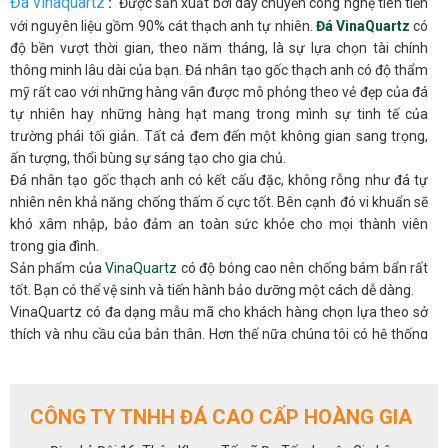
Đá vinaquartz
:
Được sản xuất bởi dây chuyền công nghệ tiên tiến
với nguyên liệu gồm 90% cát thạch anh tự nhiên.
Đá VinaQuartz
có
độ bền vượt thời gian, theo năm tháng, là sự lựa chọn tài chính
thông minh lâu dài của bạn. Đá nhân tạo gốc thạch anh có độ thẩm
mỹ rất cao với những hàng vân được mô phỏng theo vẻ đẹp của đá
tự nhiên hay những hàng hạt mang trong mình sự tinh tế của
trường phái tối giản. Tất cả đem đến một không gian sang trọng,
ấn tượng, thổi bùng sự sáng tạo cho gia chủ.
Đá nhân tạo gốc thạch anh có kết cấu đặc, không rỗng như đá tự
nhiên nên khả năng chống thấm ố cực tốt. Bên cạnh đó vi khuẩn sẽ
khó xâm nhập, bảo đảm an toàn sức khỏe cho mọi thành viên
trong gia đình.
Sản phẩm của
VinaQuartz
có độ bóng cao nên chống bám bẩn rất
tốt. Bạn có thể vệ sinh và tiến hành bảo dưỡng một cách dễ dàng.
VinaQuartz có đa dạng mẫu mã cho khách hàng chọn lựa theo sở
thích và nhu cầu của bản thân. Hơn thế nữa chúng tôi có hệ thống
NPP trên toàn quốc luôn sẵn sàng hỗ trợ và tư vấn bạn mọi lúc.
ỨNG DỤNG:
Với những đặc tính siêu việt của dòng đá nhân tạo gốc thạch anh,
CÔNG TY TNHH ĐÁ CAO CẤP HOÀNG GIA
đá VinaQuartz chắc chắn sẽ là sự lựa chọn hàng đầu và uy tín dành
đá bàn bếp
cho ngôi nhà của bạn,cho các hạng mục :
,đá ốp