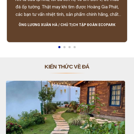
đá ốp tường. Thật may khi tìm được Hoàng Gia Phát,
các bạn tư vấn nhiệt tình, sản phẩm chính hãng, chất
lượng tốt, giá hợp lý, hỗ trợ tận tình.
ÔNG LƯƠNG XUÂN HÀ
/
CHỦ TỊCH TẬP ĐOÀN ECOPARK
KIẾN THỨC VỀ ĐÁ