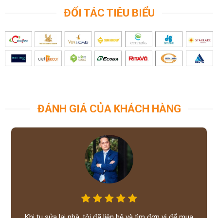
ĐỐI TÁC TIÊU BIỂU
ĐÁNH GIÁ CỦA KHÁCH HÀNG
Khi tu sửa lại nhà, tôi đã liên hệ và tìm đơn vị để mua