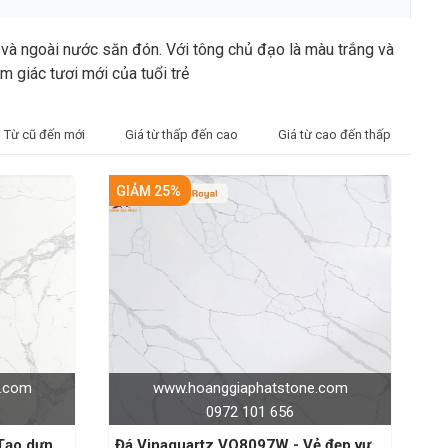
và ngoài nước săn đón. Với tông chủ đạo là màu trắng và
 giác tươi mới của tuổi trẻ
Từ cũ đến mới
Giá từ thấp đến cao
Giá từ cao đến thấp
GIẢM 25%
e.com
www.hoanggiaphatstone.com
0972 101 656
Tạo dựng
Đá Vinaquartz VQ8097W - Vẻ đẹp vượt