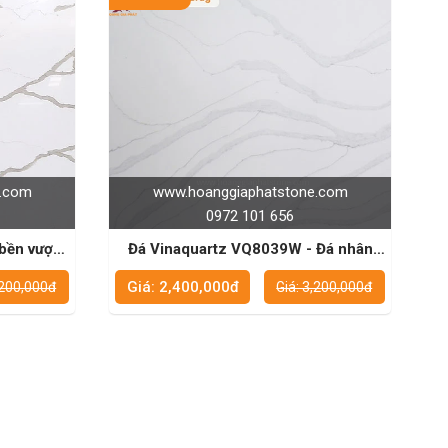
e.com
www.hoanggiaphatstone.com
0972 101 656
Đá Vinaquartz VQ8039W - Đá nhân
ản
tạo cao cấp với màu sắc thanh lịch
Giá: 2,400,000đ
,200,000đ
Giá: 3,200,000đ