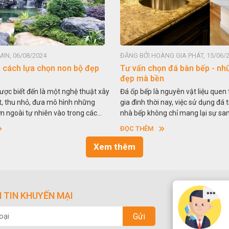
IN, 06/08/2024
ĐĂNG BỞI HOÀNG GIA PHÁT, 15/06/
- cách lựa chọn non bộ đẹp
Tư vấn chọn đá bàn bếp - nh
đẹp mà bền
ược biết đến là một nghệ thuật xây
Đá ốp bếp là nguyên vật liệu quen
t, thu nhỏ, đưa mô hình những
gia đình thời nay, việc sử dụng đá t
ớn ngoài tự nhiên vào trong các
nhà bếp không chỉ mang lại sự sa
y nói một cách khác, người ta gọi
cao tính thẩm mỹ mà còn bền bỉ th
ĐỌC THÊM
. Nghệ thuật hòn non bộ nhằm phục
So với nguyên liệu đá tự nhiên, đá
ích thưởng ngoạn và phong thủy
nhân tạo cũng khá phổ biến và kh
Xem thêm
ống.
dùng. Vậy nên chọn đá tự nhiên h
để ốp bếp tốt hơn. Hãy tìm hiểu n
nhé.
 TIN KHUYẾN MẠI
Gửi