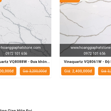
hoanggiaphatstone.com
www.hoanggiaphatston
0972 101 656
0972 101 656
tz VQ8088W - Đưa không
Vinaquartz VQ8061W - Độ bền vượt
a bạn lên một tầm cao mới
trội, dễ dàng bảo qu
400,000đ
Giá: 2,400,000đ
Giá: 3,200,000đ
Giá: 3
ng Gian Hiện Đại