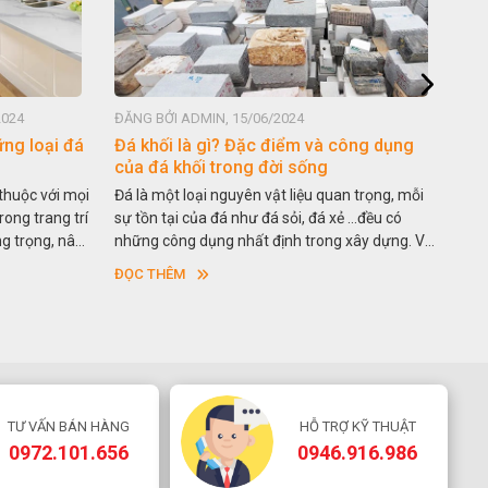
2024
ĐĂNG BỞI ADMIN, 15/06/2024
ĐĂN
ững loại đá
Đá khối là gì? Đặc điểm và công dụng
Lựa
của đá khối trong đời sống
nền
 thuộc với mọi
Đá là một loại nguyên vật liệu quan trọng, mỗi
Có 
rong trang trí
sự tồn tại của đá như đá sỏi, đá xẻ …đều có
vật 
ng trọng, nâng
những công dụng nhất định trong xây dựng. Và
ngôi
eo thời gian.
đá khối là một khái niệm chưa được biết đến
côn
ĐỌC THÊM
ĐỌC
 thạch anh
nhiều vì chúng khá đặc thù. Vậy đá khối là gì?
dùn
á được ưa
Đặc điểm và ứng dụng của đá khối trong đời
như
ay nhân tạo
sống như thế nào. Hãy cùng chúng tôi tìm hiểu
đá g
gay dưới đây
chi tiết nhé!
hơn
chún
giúp
ưu 
TƯ VẤN BÁN HÀNG
HỖ TRỢ KỸ THUẬT
qua
0972.101.656
0946.916.986