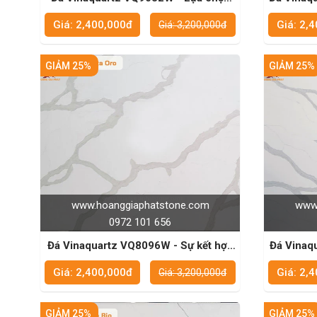
thông minh cho không gian bền đẹp
lý tưởng
Giá: 2,400,000đ
Giá: 2,
Giá: 3,200,000đ
GIẢM 25%
GIẢM 25%
www.hoanggiaphatstone.com
www.
0972 101 656
Đá Vinaquartz VQ8096W - Sự kết hợp
Đá Vinaquart
hoàn hảo giữa thẩm mỹ và chức năng
tưởng c
Giá: 2,400,000đ
Giá: 2,
Giá: 3,200,000đ
GIẢM 25%
GIẢM 25%