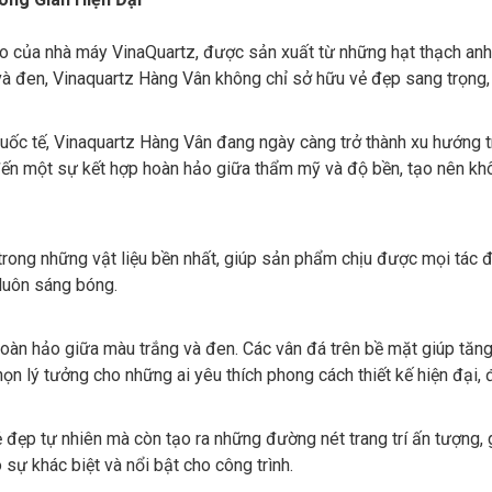
của nhà máy VinaQuartz, được sản xuất từ những hạt thạch anh t
và đen, Vinaquartz Hàng Vân không chỉ sở hữu vẻ đẹp sang trọng,
ốc tế, Vinaquartz Hàng Vân đang ngày càng trở thành xu hướng tron
đến một sự kết hợp hoàn hảo giữa thẩm mỹ và độ bền, tạo nên khô
trong những vật liệu bền nhất, giúp sản phẩm chịu được mọi tác 
 luôn sáng bóng.
àn hảo giữa màu trắng và đen. Các vân đá trên bề mặt giúp tăng
họn lý tưởng cho những ai yêu thích phong cách thiết kế hiện đại,
đẹp tự nhiên mà còn tạo ra những đường nét trang trí ấn tượng, g
 sự khác biệt và nổi bật cho công trình.