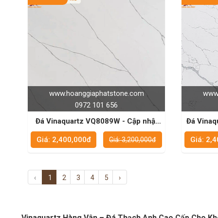
www.hoanggiaphatstone.com
www.
0972 101 656
Đá Vinaquartz VQ8089W - Cập nhật
Đá Vinaquar
xu hướng thiết kế nội thất hiện đại
gian củ
Giá: 2,400,000đ
Giá: 2,
Giá: 3,200,000đ
‹
1
2
3
4
5
›
Vinaquartz Hàng Vân – Đá Thạch Anh Cao Cấp Cho Khô