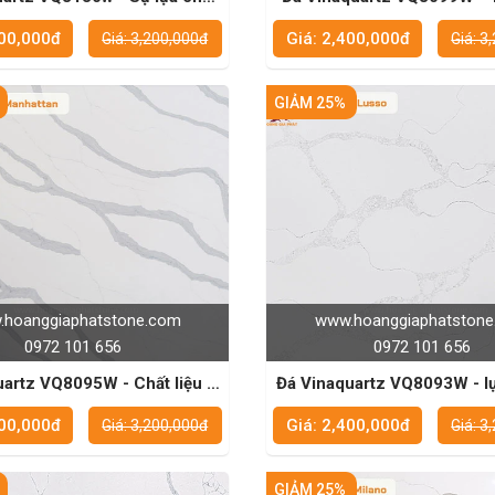
 cho các dự án xây dựng lớn
không gian hiện đại và t
400,000đ
Giá: 2,400,000đ
Giá: 3,200,000đ
Giá: 3
GIẢM 25%
hoanggiaphatstone.com
www.hoanggiaphatston
0972 101 656
0972 101 656
z VQ8095W - Chất liệu lý
Đá Vinaquartz VQ8093W - lự
ho các công trình bền vững
tưởng cho mọi không 
400,000đ
Giá: 2,400,000đ
Giá: 3,200,000đ
Giá: 3
GIẢM 25%