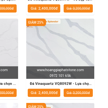
inh tế
thời gian
Giá: 2,400,000đ
,200,000đ
Giá: 3,200,000đ
GIẢM 25%
e.com
www.hoanggiaphatstone.com
0972 101 656
a chọn lý
Đá Vinaquartz VQ8092W - Lựa chọn
gian
tuyệt vời cho mặt bàn bếp
Giá: 2,400,000đ
,200,000đ
Giá: 3,200,000đ
GIẢM 25%