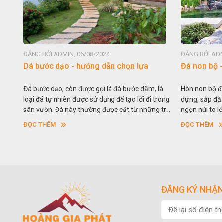
ĐĂNG BỞI ADMIN, 06/08/2024
ĐĂNG BỞI ADM
Dá bước dạo - hướng dẫn chọn lựa
Đá non bộ 
huận
Đá bước dạo, còn được gọi là đá bước dặm, là
Hòn non bộ đ
 CÔNG
loại đá tự nhiên được sử dụng để tạo lối đi trong
dựng, sắp đặ
hách
sân vườn. Đá này thường được cắt từ những trụ
ngọn núi to l
àn bộ
đá lớn hoặc theo quy cách xác định sẵn với hình
vườn cảnh. Ha
ĐỌC THÊM
ĐỌC THÊM
ản
vuông hoặc hình chữ nhật và có độ dày khác
là “giả sơn”
ác .
nhau.
vụ cho mục đ
trong cuộc s
ơi
ĐĂNG KÝ NHẬN