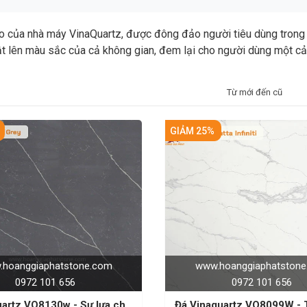
 của nhà máy VinaQuartz, được đông đảo người tiêu dùng trong 
t lên màu sắc của cả không gian, đem lại cho người dùng một cảm
Từ mới đến cũ
GIẢM 25%
hoanggiaphatstone.com
www.hoanggiaphatston
0972 101 656
0972 101 656
uartz VQ8130w - Sự lựa chọn
Đá Vinaquartz VQ8099W - 