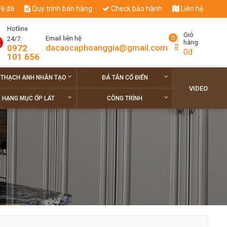
về đá
Quy trình bán hàng
Check bảo hành
Liên hệ
Hotline
Giỏ
0
Email liên hệ
24/7:
hàng
dacaocaphoanggia@gmail.com
0972
0đ
101 656
 THẠCH ANH NHÂN TẠO
ĐÁ TÂN CỔ ĐIỂN
VIDEO
HẠNG MỤC ỐP LÁT
CÔNG TRÌNH