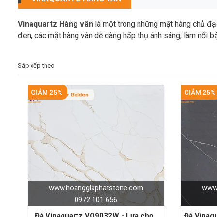
Vinaquartz Hàng vân
là một trong những mặt hàng chủ đạo
đen, các mặt hàng vân dễ dàng hấp thụ ánh sáng, làm nổi bậ
Sắp xếp theo
GIẢM 25%
GIẢM 25%
www.hoanggiaphatstone.com
www.
0972 101 656
Đá Vinaquartz VQ9032W - Lựa chọn
Đá Vinaq