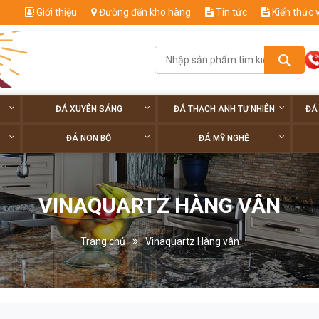
Giới thiệu
Đường đến kho hàng
Tin tức
Kiến thức 
ĐÁ XUYÊN SÁNG
ĐÁ THẠCH ANH TỰ NHIÊN
ĐÁ
ĐÁ NON BỘ
ĐÁ MỸ NGHỆ
VINAQUARTZ HÀNG VÂN
Trang chủ
Vinaquartz Hàng vân