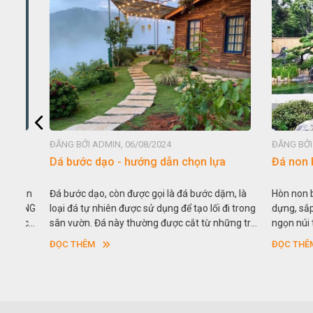
ĐĂNG BỞI ADMIN, 06/08/2024
ĐĂNG BỞI ADM
Dá bước dạo - hướng dẫn chọn lựa
Đá non bộ 
huận
Đá bước dạo, còn được gọi là đá bước dặm, là
Hòn non bộ đ
 CÔNG
loại đá tự nhiên được sử dụng để tạo lối đi trong
dựng, sắp đặ
hách
sân vườn. Đá này thường được cắt từ những trụ
ngọn núi to l
àn bộ
đá lớn hoặc theo quy cách xác định sẵn với hình
vườn cảnh. Ha
ĐỌC THÊM
ĐỌC THÊM
ản
vuông hoặc hình chữ nhật và có độ dày khác
là “giả sơn”
ác .
nhau.
vụ cho mục đ
trong cuộc s
ơi