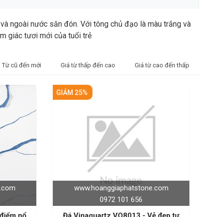
và ngoài nước săn đón. Với tông chủ đạo là màu trắng và
 giác tươi mới của tuổi trẻ
Từ cũ đến mới
Giá từ thấp đến cao
Giá từ cao đến thấp
GIẢM 25%
e.com
www.hoanggiaphatstone.com
0972 101 656
Đá Vinaquartz VQ8013 - Vẻ đẹp tự