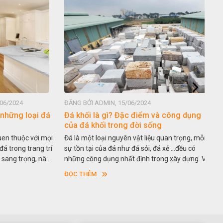
2024
ĐĂNG BỞI ADMIN, 15/06/2024
ĐĂN
ững loại đá
Đá khối là gì? Đặc điểm và công dụng
Lựa
của đá khối trong đời sống
nền
 thuộc với mọi
Đá là một loại nguyên vật liệu quan trọng, mỗi
Có 
rong trang trí
sự tồn tại của đá như đá sỏi, đá xẻ …đều có
vật 
ng trọng, nâng
những công dụng nhất định trong xây dựng. Và
ngôi
eo thời gian.
đá khối là một khái niệm chưa được biết đến
côn
ĐỌC THÊM
ĐỌC
 thạch anh
nhiều vì chúng khá đặc thù. Vậy đá khối là gì?
dùn
á được ưa
Đặc điểm và ứng dụng của đá khối trong đời
như
ay nhân tạo
sống như thế nào. Hãy cùng chúng tôi tìm hiểu
đá g
gay dưới đây
chi tiết nhé!
hơn
chún