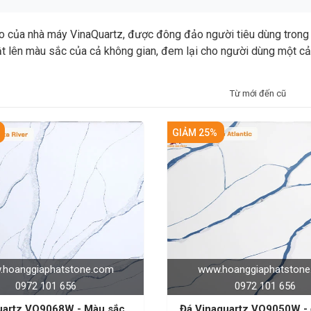
 của nhà máy VinaQuartz, được đông đảo người tiêu dùng trong 
t lên màu sắc của cả không gian, đem lại cho người dùng một cảm
Từ mới đến cũ
GIẢM 25%
hoanggiaphatstone.com
www.hoanggiaphatston
0972 101 656
0972 101 656
uartz VQ9068W - Màu sắc và
Đá Vinaquartz VQ9050W - điểm nổi