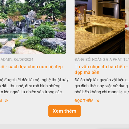
IN, 06/08/2024
ĐĂNG BỞI HOÀNG GIA PHÁT, 15/06/
- cách lựa chọn non bộ đẹp
Tư vấn chọn đá bàn bếp - nh
đẹp mà bền
ược biết đến là một nghệ thuật xây
Đá ốp bếp là nguyên vật liệu quen
t, thu nhỏ, đưa mô hình những
gia đình thời nay, việc sử dụng đá t
ớn ngoài tự nhiên vào trong các
nhà bếp không chỉ mang lại sự sa
y nói một cách khác, người ta gọi
cao tính thẩm mỹ mà còn bền bỉ th
ĐỌC THÊM
. Nghệ thuật hòn non bộ nhằm phục
So với nguyên liệu đá tự nhiên, đá
ích thưởng ngoạn và phong thủy
nhân tạo cũng khá phổ biến và kh
Xem thêm
ống.
dùng. Vậy nên chọn đá tự nhiên h
để ốp bếp tốt hơn. Hãy tìm hiểu n
nhé.