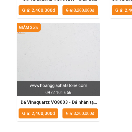
hoàn hảo cho những công trình cao
mẫu mã 
Giá: 2,400,000đ
Giá: 2,
Giá: 3,200,000đ
cấp
GIẢM 25%
www.hoanggiaphatstone.com
0972 101 656
Đá Vinaquartz VQ8003 - Đá nhân tạo
chất lượng cao
Giá: 2,400,000đ
Giá: 3,200,000đ