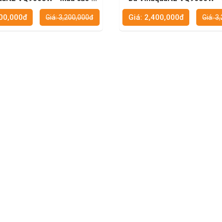
đa dạng, dễ dàng chọn lựa
bật của đá trong thiết kế 
400,000đ
Giá: 2,400,000đ
Giá: 3,200,000đ
Giá: 3