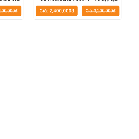
nội thất
nhiên, sang trọng cho ngôi nhà của
Giá: 2,400,000đ
,200,000đ
Giá: 3,200,000đ
bạn