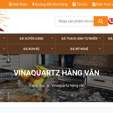
Giới thiệu
Đường đến kho hàng
Tin tức
Kiến thức 
ĐÁ XUYÊN SÁNG
ĐÁ THẠCH ANH TỰ NHIÊN
ĐÁ
ĐÁ NON BỘ
ĐÁ MỸ NGHỆ
VINAQUARTZ HÀNG VÂN
Trang chủ
Vinaquartz Hàng vân