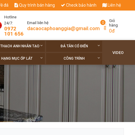
về đá
Quy trình bán hàng
Check bảo hành
Liên hệ
Hotline
Giỏ
0
Email liên hệ
24/7:
hàng
dacaocaphoanggia@gmail.com
0972
0đ
101 656
 THẠCH ANH NHÂN TẠO
ĐÁ TÂN CỔ ĐIỂN
VIDEO
HẠNG MỤC ỐP LÁT
CÔNG TRÌNH