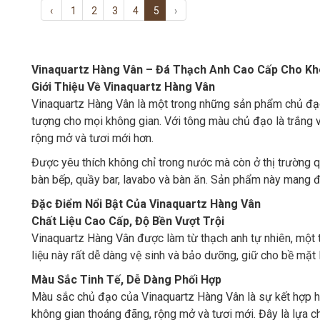
‹
1
2
3
4
5
›
Vinaquartz Hàng Vân – Đá Thạch Anh Cao Cấp Cho Khô
Giới Thiệu Về Vinaquartz Hàng Vân
Vinaquartz Hàng Vân là một trong những sản phẩm chủ đạo 
tượng cho mọi không gian. Với tông màu chủ đạo là trắng 
rộng mở và tươi mới hơn.
Được yêu thích không chỉ trong nước mà còn ở thị trường qu
bàn bếp, quầy bar, lavabo và bàn ăn. Sản phẩm này mang 
Đặc Điểm Nổi Bật Của Vinaquartz Hàng Vân
Chất Liệu Cao Cấp, Độ Bền Vượt Trội
Vinaquartz Hàng Vân được làm từ thạch anh tự nhiên, một 
liệu này rất dễ dàng vệ sinh và bảo dưỡng, giữ cho bề mặt
Màu Sắc Tinh Tế, Dễ Dàng Phối Hợp
Màu sắc chủ đạo của Vinaquartz Hàng Vân là sự kết hợp ho
không gian thoáng đãng, rộng mở và tươi mới. Đây là lựa c