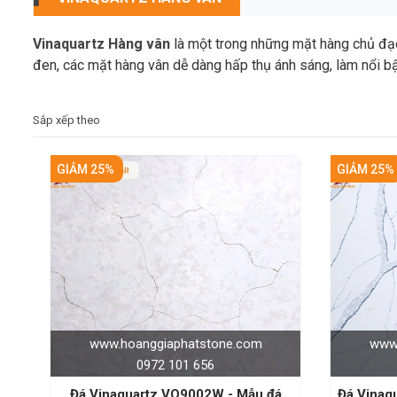
Vinaquartz Hàng vân
là một trong những mặt hàng chủ đạo
đen, các mặt hàng vân dễ dàng hấp thụ ánh sáng, làm nổi bậ
Sắp xếp theo
GIẢM 25%
GIẢM 25%
www.hoanggiaphatstone.com
www.
0972 101 656
Đá Vinaquartz VQ9002W - Mẫu đá
Đá Vinaq