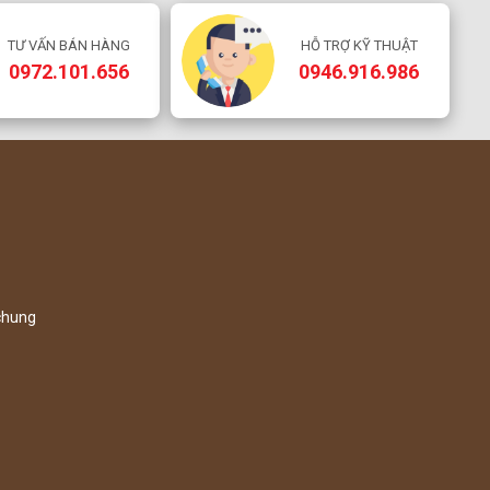
giúp
ưu 
TƯ VẤN BÁN HÀNG
HỖ TRỢ KỸ THUẬT
qua
0972.101.656
0946.916.986
 chung