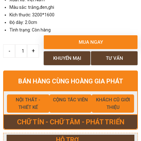
Màu sắc: trắng,đen,ghi
Kích thước: 3200*1600
Độ dày: 2.0cm
Tình trạng: Còn hàng
MUA NGAY
KHUYẾN MẠI
TƯ VẤN
BÁN HÀNG CÙNG HOÀNG GIA PHÁT
NỘI THẤT -
CỘNG TÁC VIÊN
KHÁCH CŨ GIỚI
THIẾT KẾ
THIỆU
CHỮ TÍN - CHỮ TÂM - PHÁT TRIỂN
HỖ TRỢ