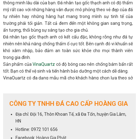
thông minh lâu dài của bạn. Đá nhân tạo gốc thạch anh có độ thẩm
mỹ rất cao với những hàng vân được mô phỏng theo vẻ đẹp của đá
tự nhiên hay những hàng hạt mang trong mình sự tinh tế của
trường phái tối giản. Tất cả đem đến một không gian sang trọng,
ấn tượng, thổi bùng sự sáng tạo cho gia chủ.
Đá nhân tạo gốc thạch anh có kết cấu đặc, không rỗng như đá tự
nhiên nên khả năng chống thấm ố cực tốt. Bên cạnh đó vi khuẩn sẽ
khó xâm nhập, bảo đảm an toàn sức khỏe cho mọi thành viên
trong gia đình.
Sản phẩm của
VinaQuartz
có độ bóng cao nên chống bám bẩn rất
tốt. Bạn có thể vệ sinh và tiến hành bảo dưỡng một cách dễ dàng.
VinaQuartz có đa dạng mẫu mã cho khách hàng chọn lựa theo sở
thích và nhu cầu của bản thân. Hơn thế nữa chúng tôi có hệ thống
NPP trên toàn quốc luôn sẵn sàng hỗ trợ và tư vấn bạn mọi lúc.
ỨNG DỤNG:
CÔNG TY TNHH ĐÁ CAO CẤP HOÀNG GIA
Với những đặc tính siêu việt của dòng đá nhân tạo gốc thạch anh,
đá VinaQuartz chắc chắn sẽ là sự lựa chọn hàng đầu và uy tín dành
Địa chỉ: Đội 16, Thôn Khoan Tế, xã Đa Tốn, huyện Gia Lâm,
đá bàn bếp
cho ngôi nhà của bạn,cho các hạng mục :
,đá ốp
HN
quầy ba
bàn đảo
đá lavabo
bếp,
,
,
,
đá thang máy
,vách trang trí
Hotline: 0972 101 656
cho phòng khách...
Facebook:
Hoàng Gia Phát