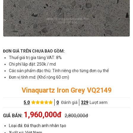
ĐƠN GIÁ TRÊN CHƯA BAO GỒM:
Thuế giá trị gia tăng VAT: 8%
Chi phí lắp đặt: 250k / md
Các sản phẩm đặc thù: Tính riêng cho từng đơn cụ thể
Đơn vị tính md: (Khổ rộng 60 cm)
Vinaquartz Iron Grey VQ2149
5.0
0
Đánh giá
329
Lượt xem
1,960,000đ
GIÁ BÁN:
2,800,000đ
Loại đá: Đá thạch anh nhân tạo
Xuất xứ: Việt Nam