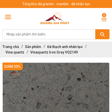
Tổng kho đá granite - manble - đá nhân tạo
0
Trang chủ
Sản phẩm
Đá thạch anh nhân tạo
Vina quartz
Vinaquartz Iron Grey VQ2149
GIẢM 30%