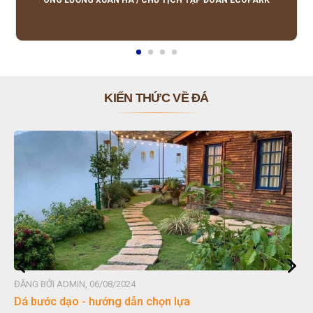
ÔNG LƯƠNG XUÂN HÀ
/
CHỦ TỊCH TẬP ĐOÀN ECOPARK
KIẾN THỨC VỀ ĐÁ
ĐĂNG BỞI ADMIN, 06/08/2024
Dá bước dạo - hướng dẫn chọn lựa