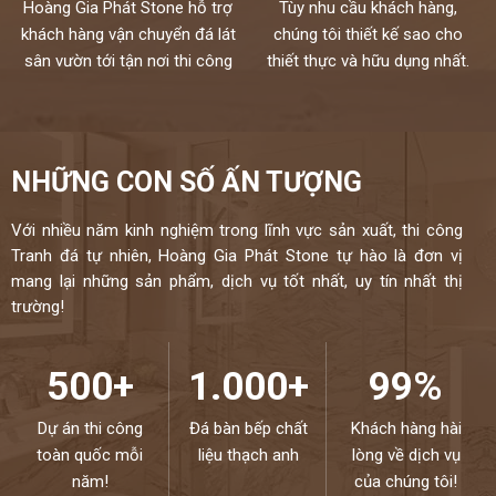
mọi không gian.
Hoàng Gia Phát Stone hỗ trợ
Tùy nhu cầu khách hàng,
Chúng tôi không bán lẻ đá tấm chỉ nhận gia công chế tác và lắp đặt
khách hàng vận chuyển đá lát
chúng tôi thiết kế sao cho
theo yêu cầu cho khách hàng nên không phải qua trung gian
sân vườn tới tận nơi thi công
thiết thực và hữu dụng nhất.
Chất lượng,thi công chuyên nghiệp,đội ngũ thợ tay nghề cao đã
được tuyển chọn.
Đặc biệt sản phẩm được bảo hành đến 18 năm chống ố,chống
ngấm..quý khách sẽ được bảo dưỡng định kỳ 6 tháng một lần và khi
NHỮNG CON SỐ ẤN TƯỢNG
có vấn đề gì sẽ có bộ phận kỹ thuật đến xử lí cho khách hàng trong
vòng 24h,tất cả thành phẩm của chúng tôi sẽ được lưu bảo hành
trên máy tính,chúng tôi sẽ luôn đồng hành cùng khách hàng.
Với nhiều năm kinh nghiệm trong lĩnh vực sản xuất, thi công
Tranh đá tự nhiên, Hoàng Gia Phát Stone tự hào là đơn vị
Đá cao cấp Hoàng Gia Phát tự hào là đơn vị
mang lại những sản phẩm, dịch vụ tốt nhất, uy tín nhất thị
trường!
thi công đá bàn bếp số 1 tại Hà Nội
NIỀM TIN CỦA KHÁCH LÀ HẠNH PHÚC CỦA CHÚNG TÔI - HÂN
HẠNH
500+
1.000+
99%
ĐƯỢC PHỤC VỤ QUÝ KHÁCH – HOTLINE:
0972101656 -
0946916986
Dự án thi công
Đá bàn bếp chất
Khách hàng hài
toàn quốc mỗi
liệu thạch anh
lòng về dịch vụ
năm!
của chúng tôi!