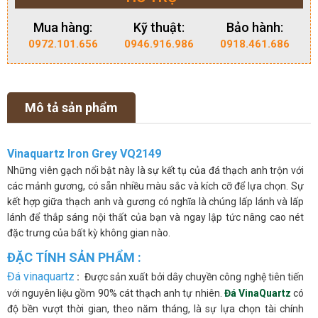
Mua hàng:
Kỹ thuật:
Bảo hành:
0972.101.656
0946.916.986
0918.461.686
Mô tả sản phẩm
Vinaquartz Iron Grey VQ2149
Những viên gạch nổi bật này là sự kết tụ của đá thạch anh trộn với
các mảnh gương, có sẵn nhiều màu sắc và kích cỡ để lựa chọn. Sự
kết hợp giữa thạch anh và gương có nghĩa là chúng lấp lánh và lấp
lánh để thắp sáng nội thất của bạn và ngay lập tức nâng cao nét
đặc trưng của bất kỳ không gian nào.
ĐẶC TÍNH SẢN PHẨM :
Đá vinaquartz
:
Được sản xuất bởi dây chuyền công nghệ tiên tiến
với nguyên liệu gồm 90% cát thạch anh tự nhiên.
Đá VinaQuartz
có
độ bền vượt thời gian, theo năm tháng, là sự lựa chọn tài chính