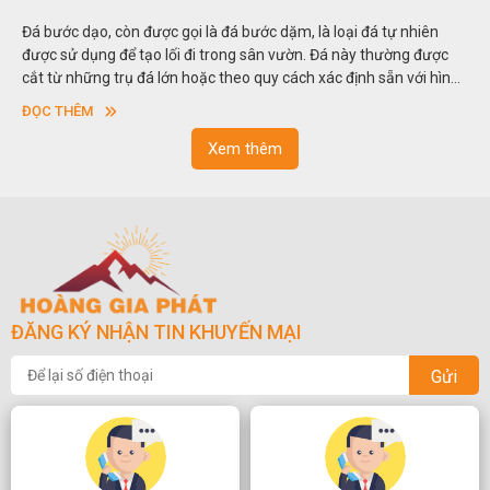
Đá bước dạo, còn được gọi là đá bước dặm, là loại đá tự nhiên
được sử dụng để tạo lối đi trong sân vườn. Đá này thường được
cắt từ những trụ đá lớn hoặc theo quy cách xác định sẵn với hình
vuông hoặc hình chữ nhật và có độ dày khác nhau.
ĐỌC THÊM
Xem thêm
ĐĂNG KÝ NHẬN TIN KHUYẾN MẠI
Gửi