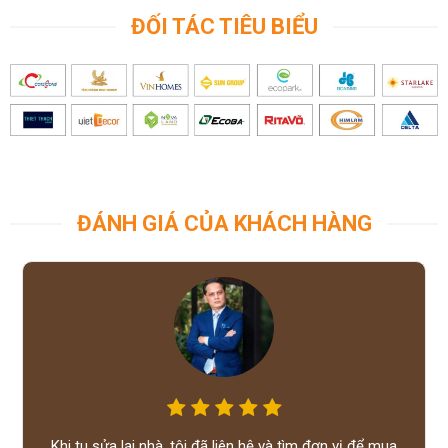
ĐỐI TÁC TIÊU BIỂU
ĐÁNH GIÁ CỦA KHÁCH HÀNG
Khi tu sửa lại nhà, tôi đã liên hệ và tìm đơn vị để mua