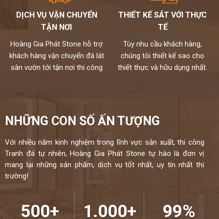
Kho đá hoàng gia phát
là đại lí cấp 1 của hãng thạch anh
DỊCH VỤ VẬN CHUYỂN
THIẾT KẾ SÁT VỚI THỰC
vinaquartz nên sản phẩm là hàng chính hãng,được vinaquartz
TẬN NƠI
TẾ
bảo hộ,có đầy đủ các loại đá bạn cần,mẫu mã đa dạng,phù hợp cho
mọi không gian.
Hoàng Gia Phát Stone hỗ trợ
Tùy nhu cầu khách hàng,
Chúng tôi không bán lẻ đá tấm chỉ nhận gia công chế tác và lắp đặt
khách hàng vận chuyển đá lát
chúng tôi thiết kế sao cho
theo yêu cầu cho khách hàng nên không phải qua trung gian
sân vườn tới tận nơi thi công
thiết thực và hữu dụng nhất.
Chất lượng,thi công chuyên nghiệp,đội ngũ thợ tay nghề cao đã
được tuyển chọn.
Đặc biệt sản phẩm được bảo hành đến 18 năm chống ố,chống
ngấm..quý khách sẽ được bảo dưỡng định kỳ 6 tháng một lần và khi
NHỮNG CON SỐ ẤN TƯỢNG
có vấn đề gì sẽ có bộ phận kỹ thuật đến xử lí cho khách hàng trong
vòng 24h,tất cả thành phẩm của chúng tôi sẽ được lưu bảo hành
trên máy tính,chúng tôi sẽ luôn đồng hành cùng khách hàng.
Với nhiều năm kinh nghiệm trong lĩnh vực sản xuất, thi công
Tranh đá tự nhiên, Hoàng Gia Phát Stone tự hào là đơn vị
Đá cao cấp Hoàng Gia Phát tự hào là đơn vị
mang lại những sản phẩm, dịch vụ tốt nhất, uy tín nhất thị
trường!
thi công đá bàn bếp số 1 tại Hà Nội
NIỀM TIN CỦA KHÁCH LÀ HẠNH PHÚC CỦA CHÚNG TÔI - HÂN
HẠNH
500+
1.000+
99%
ĐƯỢC PHỤC VỤ QUÝ KHÁCH – HOTLINE:
0972101656 -