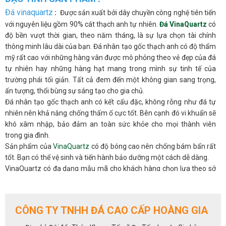
Đá vinaquartz
:
Được sản xuất bởi dây chuyền công nghệ tiên tiến
với nguyên liệu gồm 90% cát thạch anh tự nhiên.
Đá VinaQuartz
có
độ bền vượt thời gian, theo năm tháng, là sự lựa chọn tài chính
thông minh lâu dài của bạn. Đá nhân tạo gốc thạch anh có độ thẩm
mỹ rất cao với những hàng vân được mô phỏng theo vẻ đẹp của đá
tự nhiên hay những hàng hạt mang trong mình sự tinh tế của
trường phái tối giản. Tất cả đem đến một không gian sang trọng,
ấn tượng, thổi bùng sự sáng tạo cho gia chủ.
Đá nhân tạo gốc thạch anh có kết cấu đặc, không rỗng như đá tự
nhiên nên khả năng chống thấm ố cực tốt. Bên cạnh đó vi khuẩn sẽ
khó xâm nhập, bảo đảm an toàn sức khỏe cho mọi thành viên
trong gia đình.
Sản phẩm của
VinaQuartz
có độ bóng cao nên chống bám bẩn rất
tốt. Bạn có thể vệ sinh và tiến hành bảo dưỡng một cách dễ dàng.
VinaQuartz có đa dạng mẫu mã cho khách hàng chọn lựa theo sở
thích và nhu cầu của bản thân. Hơn thế nữa chúng tôi có hệ thống
NPP trên toàn quốc luôn sẵn sàng hỗ trợ và tư vấn bạn mọi lúc.
ỨNG DỤNG:
CÔNG TY TNHH ĐÁ CAO CẤP HOÀNG GIA
Với những đặc tính siêu việt của dòng đá nhân tạo gốc thạch anh,
đá VinaQuartz chắc chắn sẽ là sự lựa chọn hàng đầu và uy tín dành