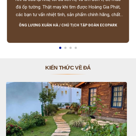
đá ốp tường. Thật may khi tìm được Hoàng Gia Phát,
các bạn tư vấn nhiệt tình, sản phẩm chính hãng, chất
lượng tốt, giá hợp lý, hỗ trợ tận tình.
ÔNG LƯƠNG XUÂN HÀ
/
CHỦ TỊCH TẬP ĐOÀN ECOPARK
KIẾN THỨC VỀ ĐÁ