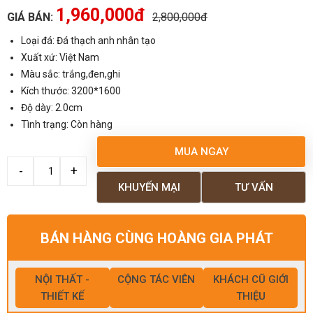
1,960,000đ
GIÁ BÁN:
2,800,000đ
Loại đá: Đá thạch anh nhân tạo
Xuất xứ: Việt Nam
Màu sắc: trắng,đen,ghi
Kích thước: 3200*1600
Độ dày: 2.0cm
Tình trạng: Còn hàng
MUA NGAY
KHUYẾN MẠI
TƯ VẤN
BÁN HÀNG CÙNG HOÀNG GIA PHÁT
NỘI THẤT -
CỘNG TÁC VIÊN
KHÁCH CŨ GIỚI
THIẾT KẾ
THIỆU