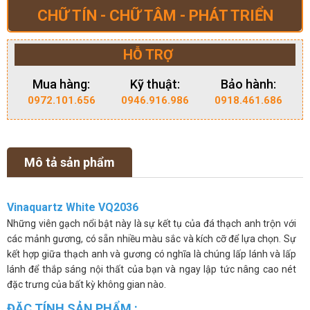
CHỮ TÍN - CHỮ TÂM - PHÁT TRIỂN
HỖ TRỢ
Mua hàng:
Kỹ thuật:
Bảo hành:
0972.101.656
0946.916.986
0918.461.686
Mô tả sản phẩm
Vinaquartz White VQ2036
Những viên gạch nổi bật này là sự kết tụ của đá thạch anh trộn với
các mảnh gương, có sẵn nhiều màu sắc và kích cỡ để lựa chọn. Sự
kết hợp giữa thạch anh và gương có nghĩa là chúng lấp lánh và lấp
lánh để thắp sáng nội thất của bạn và ngay lập tức nâng cao nét
đặc trưng của bất kỳ không gian nào.
ĐẶC TÍNH SẢN PHẨM :