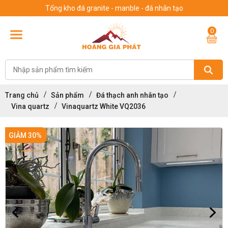
Tổng kho đá granite - manble - đá nhân tạo
0
Trang chủ
Sản phẩm
Đá thạch anh nhân tạo
Vina quartz
Vinaquartz White VQ2036
GIẢM 30%