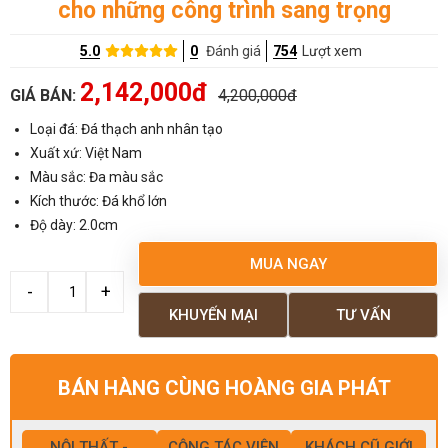
cho những công trình sang trọng
5.0
0
Đánh giá
754
Lượt xem
2,142,000đ
GIÁ BÁN:
4,200,000đ
Loại đá: Đá thạch anh nhân tạo
Xuất xứ: Việt Nam
Màu sắc: Đa màu sắc
Kích thước: Đá khổ lớn
Độ dày: 2.0cm
MUA NGAY
KHUYẾN MẠI
TƯ VẤN
BÁN HÀNG CÙNG HOÀNG GIA PHÁT
NỘI THẤT -
CỘNG TÁC VIÊN
KHÁCH CŨ GIỚI