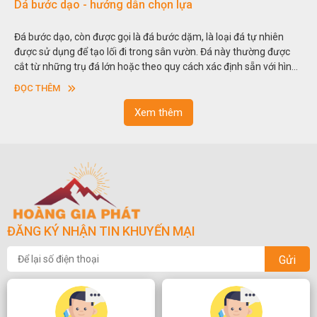
ớc dạo - hướng dẫn chọn lựa
Đá non b
 dạo, còn được gọi là đá bước dặm, là loại đá tự nhiên
Hòn non bộ
 dụng để tạo lối đi trong sân vườn. Đá này thường được
thu nhỏ, đ
những trụ đá lớn hoặc theo quy cách xác định sẵn với hình
trong các 
hoặc hình chữ nhật và có độ dày khác nhau.
sơn”. Ngh
HÊM
ĐỌC THÊM
ngoạn và 
Xem thêm
ĐĂNG KÝ NHẬN TIN KHUYẾN MẠI
Gửi