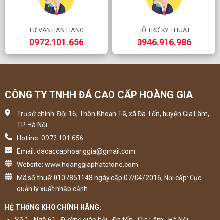
TƯ VẤN BÁN HÀNG
HỖ TRỢ KỸ THUẬT
0972.101.656
0946.916.986
CÔNG TY TNHH ĐÁ CAO CẤP HOÀNG GIA
Trụ sở chính: Đội 16, Thôn Khoan Tế, xã Đa Tốn, huyện Gia Lâm,
TP. Hà Nội
Hotline: 0972 101 656
Email: dacaocaphoanggia@gmail.com
Website: www.hoanggiaphatstone.com
Mã số thuế: 0107851148 ngày cấp 07/04/2016, Nơi cấp: Cục
quản lý xuất nhập cảnh
HỆ THỐNG KHO CHÍNH HÃNG:
Số 1 - Ngõ 61 - Đường giáp hải - Đa tốn - Gia Lâm - Hà Nội