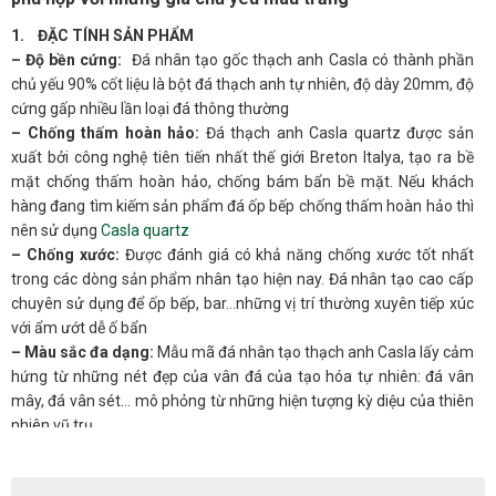
1. ĐẶC TÍNH SẢN PHẨM
– Độ bền cứng:
Đá nhân tạo gốc thạch anh Casla có thành phần
chủ yếu 90% cốt liệu là bột đá thạch anh tự nhiên, độ dày 20mm, độ
cứng gấp nhiều lần loại đá thông thường
– Chống thấm hoàn hảo:
Đá thạch anh Casla quartz được sản
xuất bởi công nghệ tiên tiến nhất thế giới Breton Italya, tạo ra bề
mặt chống thấm hoàn hảo, chống bám bẩn bề mặt. Nếu khách
hàng đang tìm kiếm sản phẩm đá ốp bếp chống thấm hoàn hảo thì
nên sử dụng
Casla quartz
– Chống xước:
Được đánh giá có khả năng chống xước tốt nhất
trong các dòng sản phẩm nhân tạo hiện nay. Đá nhân tạo cao cấp
chuyên sử dụng để ốp bếp, bar…những vị trí thường xuyên tiếp xúc
với ẩm ướt dễ ố bẩn
– Màu sắc đa dạng:
Mẫu mã đá nhân tạo thạch anh Casla lấy cảm
hứng từ những nét đẹp của vân đá của tạo hóa tự nhiên: đá vân
mây, đá vân sét… mô phỏng từ những hiện tượng kỳ diệu của thiên
nhiên vũ trụ.
– Đá nhân tạo thạch anh
Casla
là dòng đá cao cấp, được chứng
nhận bởi các tiêu chuẩn xuất khẩu khắt khe, vươn ra các thị trường