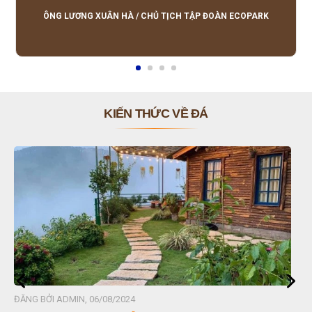
lượng tốt, giá hợp lý, hỗ trợ tận tình.
ÔNG LƯƠNG XUÂN HÀ
/
CHỦ TỊCH TẬP ĐOÀN ECOPARK
KIẾN THỨC VỀ ĐÁ
ỞI ADMIN, 06/08/2024
ĐĂNG BỞI 