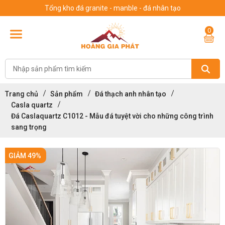
Tổng kho đá granite - manble - đá nhân tạo
0
Trang chủ
Sản phẩm
Đá thạch anh nhân tạo
Casla quartz
Đá Caslaquartz C1012 - Mẫu đá tuyệt vời cho những công trình
sang trọng
GIẢM 49%