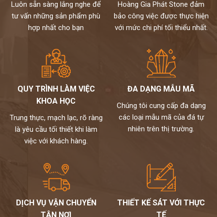
Luôn sẵn sàng lắng nghe để
Hoàng Gia Phát Stone đảm
tư vấn những sản phẩm phù
bảo công việc được thực hiện
hợp nhất cho bạn
với mức chi phí tối thiểu nhất.
QUY TRÌNH LÀM VIỆC
ĐA DẠNG MẪU MÃ
KHOA HỌC
Chúng tôi cung cấp đa dạng
các loại mẫu mã của đá tự
Trung thực, mạch lạc, rõ ràng
nhiên trên thị trường.
là yêu cầu tối thiết khi làm
việc với khách hàng.
DỊCH VỤ VẬN CHUYỂN
THIẾT KẾ SÁT VỚI THỰC
TẬN NƠI
TẾ