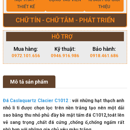
THIẾT KẾ
THIỆU
CHỮ TÍN - CHỮ TÂM - PHÁT TRIỂN
HỖ TRỢ
Mua hàng:
Kỹ thuật:
Bảo hành:
0972.101.656
0946.916.986
0918.461.686
Mô tả sản phẩm
Đá Caslaquartz Clacier C1012
:
với những hạt thạch anh
nhỏ li ti được chọn lọc trên nền trắng tạo nên một dải
sao băng thu nhỏ phủ đầy bề mặt tấm đá C1012,toát lên
vẻ sang trọng ,chất đá cứng ,chống ố,chống ngấm rất
phù hợp với những gia chủ yêu màu trắng