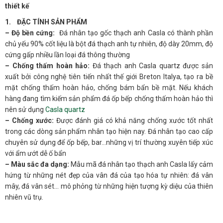
thiết kế
1. ĐẶC TÍNH SẢN PHẨM
– Độ bền cứng:
Đá nhân tạo gốc thạch anh Casla có thành phần
chủ yếu 90% cốt liệu là bột đá thạch anh tự nhiên, độ dày 20mm, độ
cứng gấp nhiều lần loại đá thông thường
– Chống thấm hoàn hảo:
Đá thạch anh Casla quartz được sản
xuất bởi công nghệ tiên tiến nhất thế giới Breton Italya, tạo ra bề
mặt chống thấm hoàn hảo, chống bám bẩn bề mặt. Nếu khách
hàng đang tìm kiếm sản phẩm đá ốp bếp chống thấm hoàn hảo thì
nên sử dụng
Casla quartz
– Chống xước:
Được đánh giá có khả năng chống xước tốt nhất
trong các dòng sản phẩm nhân tạo hiện nay. Đá nhân tạo cao cấp
chuyên sử dụng để ốp bếp, bar…những vị trí thường xuyên tiếp xúc
với ẩm ướt dễ ố bẩn
– Màu sắc đa dạng:
Mẫu mã đá nhân tạo thạch anh Casla lấy cảm
hứng từ những nét đẹp của vân đá của tạo hóa tự nhiên: đá vân
mây, đá vân sét… mô phỏng từ những hiện tượng kỳ diệu của thiên
nhiên vũ trụ.
– Đá nhân tạo thạch anh
Casla
là dòng đá cao cấp, được chứng
nhận bởi các tiêu chuẩn xuất khẩu khắt khe, vươn ra các thị trường