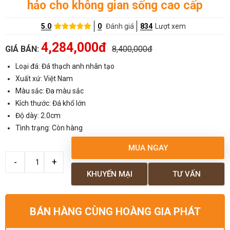
hảo cho không gian sống cao cấp
5.0
0
Đánh giá
834
Lượt xem
4,284,000đ
GIÁ BÁN:
8,400,000đ
Loại đá: Đá thạch anh nhân tạo
Xuất xứ: Việt Nam
Màu sắc: Đa màu sắc
Kích thước: Đá khổ lớn
Độ dày: 2.0cm
Tình trạng: Còn hàng
MUA NGAY
KHUYẾN MẠI
TƯ VẤN
BÁN HÀNG CÙNG HOÀNG GIA PHÁT