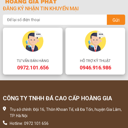
ĐĂNG KÝ NHẬN TIN KHUYẾN MẠI
Gửi
TƯ VẤN BÁN HÀNG
HỖ TRỢ KỸ THUẬT
0972.101.656
0946.916.986
CÔNG TY TNHH ĐÁ CAO CẤP HOÀNG GIA
Trụ sở chính: Đội 16, Thôn Khoan Tế, xã Đa Tốn, huyện Gia Lâm,
TP. Hà Nội
Hotline: 0972 101 656