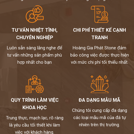
Chúng tôi không bán lẻ đá tấm chỉ nhận gia công chế tác và lắp đặt
theo yêu cầu cho khách hàng nên không phải qua trung gian
Chất lượng,thi công chuyên nghiệp,đội ngũ thợ tay nghề cao đã
được tuyển chọn.
TƯ VẤN NHIỆT TÌNH,
CHI PHÍ THIẾT KẾ CẠNH
Đặc biệt sản phẩm được bảo hành đến 18 năm chống ố,chống
ngấm..quý khách sẽ được bảo dưỡng định kỳ 6 tháng một lần và khi
CHUYÊN NGHIỆP
TRANH
có vấn đề gì sẽ có bộ phận kỹ thuật đến xử lí cho khách hàng trong
Luôn sẵn sàng lắng nghe để
Hoàng Gia Phát Stone đảm
vòng 24h,tất cả thành phẩm của chúng tôi sẽ được lưu bảo hành
tư vấn những sản phẩm phù
bảo công việc được thực hiện
trên máy tính,chúng tôi sẽ luôn đồng hành cùng khách hàng.
hợp nhất cho bạn
với mức chi phí tối thiểu nhất.
Đá cao cấp Hoàng Gia Phát tự hào là đơn vị
thi công đá bàn bếp số 1 tại Hà Nội
NỀM TIN CỦA KHÁCH LÀ HẠNH PHÚC CỦA CHÚNG TÔI - HÂN
HẠNH
ĐƯỢC PHỤC VỤ QUÝ KHÁCH
QUY TRÌNH LÀM VIỆC
ĐA DẠNG MẪU MÃ
HOTLINE:
0972101656 - 0946916986
KHOA HỌC
Chúng tôi cung cấp đa dạng
các loại mẫu mã của đá tự
Trung thực, mạch lạc, rõ ràng
nhiên trên thị trường.
là yêu cầu tối thiết khi làm
việc với khách hàng.