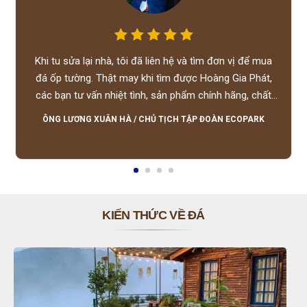
Khi tu sửa lại nhà, tôi đã liên hệ và tìm đơn vị để mua
đá ốp tường. Thật may khi tìm được Hoàng Gia Phát,
các bạn tư vấn nhiệt tình, sản phẩm chính hãng, chất
lượng tốt, giá hợp lý, hỗ trợ tận tình.
ÔNG LƯƠNG XUÂN HÀ
/
CHỦ TỊCH TẬP ĐOÀN ECOPARK
KIẾN THỨC VỀ ĐÁ