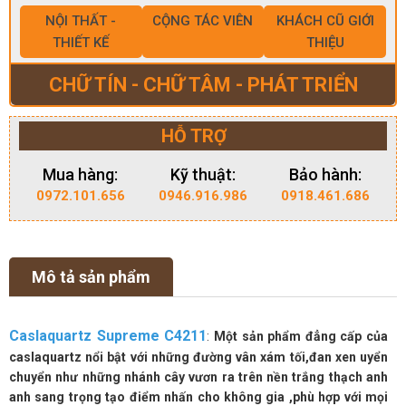
NỘI THẤT -
CỘNG TÁC VIÊN
KHÁCH CŨ GIỚI
THIẾT KẾ
THIỆU
CHỮ TÍN - CHỮ TÂM - PHÁT TRIỂN
HỖ TRỢ
Mua hàng:
Kỹ thuật:
Bảo hành:
0972.101.656
0946.916.986
0918.461.686
Mô tả sản phẩm
Caslaquartz Supreme C4211
:
Một sản phẩm đẳng cấp của
caslaquartz nổi bật với những đường vân xám tối,đan xen uyển
chuyển như những nhánh cây vươn ra trên nền trắng thạch anh
anh sang trọng tạo điểm nhấn cho không gia ,phù hợp với mọi