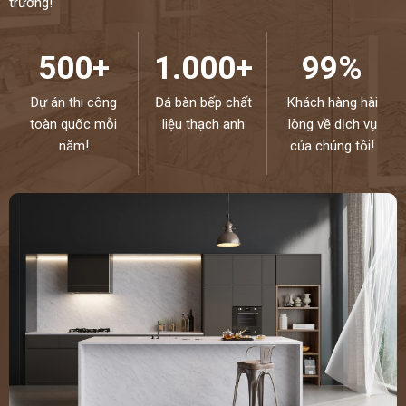
trường!
500+
1.000+
99%
Dự án thi công
Đá bàn bếp chất
Khách hàng hài
toàn quốc mỗi
liệu thạch anh
lòng về dịch vụ
năm!
của chúng tôi!