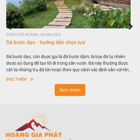
ĐĂNG BỞI ADMIN, 06/08/2024
Đá non bộ - cách lựa chọn non bộ đẹp
Hòn non bộ được biết đến là một nghệ thuật xây dựng, sắp đặt,
thu nhỏ, đưa mô hình những ngọn núi to lớn ngoài tự nhiên vào
trong các vườn cảnh. Hay nói một cách khác, người ta gọi là “giả
sơn”. Nghệ thuật hòn non bộ nhằm phục vụ cho mục đích thưởng
ĐỌC THÊM
ngoạn và phong thủy trong cuộc sống.
Xem thêm