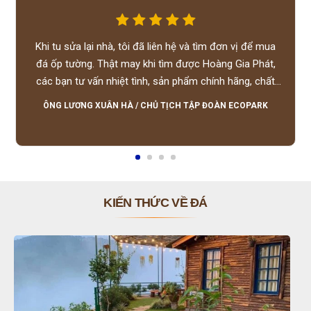
Khi tu sửa lại nhà, tôi đã liên hệ và tìm đơn vị để mua
đá ốp tường. Thật may khi tìm được Hoàng Gia Phát,
các bạn tư vấn nhiệt tình, sản phẩm chính hãng, chất
lượng tốt, giá hợp lý, hỗ trợ tận tình.
ÔNG LƯƠNG XUÂN HÀ
/
CHỦ TỊCH TẬP ĐOÀN ECOPARK
KIẾN THỨC VỀ ĐÁ