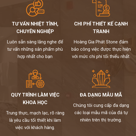
Chúng tôi không bán lẻ đá tấm chỉ nhận gia công chế tác và lắp đặt
theo yêu cầu cho khách hàng nên không phải qua trung gian
Chất lượng,thi công chuyên nghiệp,đội ngũ thợ tay nghề cao đã
TƯ VẤN NHIỆT TÌNH,
CHI PHÍ THIẾT KẾ CẠNH
được tuyển chọn.
CHUYÊN NGHIỆP
TRANH
Đặc biệt sản phẩm được bảo hành đến 18 năm chống ố,chống
ngấm..quý khách sẽ được bảo dưỡng định kỳ 6 tháng một lần và khi
Luôn sẵn sàng lắng nghe để
Hoàng Gia Phát Stone đảm
có vấn đề gì sẽ có bộ phận kỹ thuật đến xử lí cho khách hàng trong
tư vấn những sản phẩm phù
bảo công việc được thực hiện
vòng 24h,tất cả thành phẩm của chúng tôi sẽ được lưu bảo hành
hợp nhất cho bạn
với mức chi phí tối thiểu nhất.
trên máy tính,chúng tôi sẽ luôn đồng hành cùng khách hàng.
Đá cao cấp Hoàng Gia Phát tự hào là đơn vị
thi công đá bàn bếp số 1 tại Hà Nội
NỀM TIN CỦA KHÁCH LÀ HẠNH PHÚC CỦA CHÚNG TÔI - HÂN
HẠNH
QUY TRÌNH LÀM VIỆC
ĐA DẠNG MẪU MÃ
ĐƯỢC PHỤC VỤ QUÝ KHÁCH
KHOA HỌC
HOTLINE:
0972101656 - 0946916986
Chúng tôi cung cấp đa dạng
các loại mẫu mã của đá tự
Trung thực, mạch lạc, rõ ràng
nhiên trên thị trường.
là yêu cầu tối thiết khi làm
việc với khách hàng.