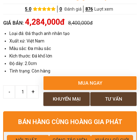
5.0
0
Đánh giá
876
Lượt xem
4,284,000đ
GIÁ BÁN:
8,400,000đ
Loại đá: Đá thạch anh nhân tạo
Xuất xứ: Việt Nam
Màu sắc: Đa màu sắc
Kích thước: Đá khổ lớn
Độ dày: 2.0cm
Tình trạng: Còn hàng
MUA NGAY
KHUYẾN MẠI
TƯ VẤN
BÁN HÀNG CÙNG HOÀNG GIA PHÁT