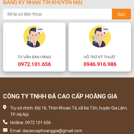
ĐĂNG KÝ NHẬN TIN KHUYẾN MẠI
Gửi
TƯ VẤN BÁN HÀNG
HỖ TRỢ KỸ THUẬT
0972.101.656
0946.916.986
CÔNG TY TNHH ĐÁ CAO CẤP HOÀNG GIA
Trụ sở chính: Đội 16, Thôn Khoan Tế, xã Đa Tốn, huyện Gia Lâm,
TP. Hà Nội
Hotline: 0972 101 656
Email: dacaocaphoanggia@gmail.com