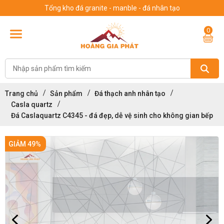
Tổng kho đá granite - manble - đá nhân tạo
0
Trang chủ
Sản phẩm
Đá thạch anh nhân tạo
Casla quartz
Đá Caslaquartz C4345 - đá đẹp, dễ vệ sinh cho không gian bếp
GIẢM 49%