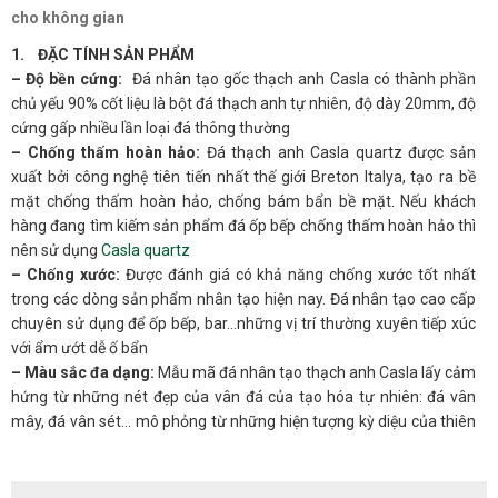
cho không gian
1. ĐẶC TÍNH SẢN PHẨM
– Độ bền cứng:
Đá nhân tạo gốc thạch anh Casla có thành phần
chủ yếu 90% cốt liệu là bột đá thạch anh tự nhiên, độ dày 20mm, độ
cứng gấp nhiều lần loại đá thông thường
– Chống thấm hoàn hảo:
Đá thạch anh Casla quartz được sản
xuất bởi công nghệ tiên tiến nhất thế giới Breton Italya, tạo ra bề
mặt chống thấm hoàn hảo, chống bám bẩn bề mặt. Nếu khách
hàng đang tìm kiếm sản phẩm đá ốp bếp chống thấm hoàn hảo thì
nên sử dụng
Casla quartz
– Chống xước:
Được đánh giá có khả năng chống xước tốt nhất
trong các dòng sản phẩm nhân tạo hiện nay. Đá nhân tạo cao cấp
chuyên sử dụng để ốp bếp, bar…những vị trí thường xuyên tiếp xúc
với ẩm ướt dễ ố bẩn
– Màu sắc đa dạng:
Mẫu mã đá nhân tạo thạch anh Casla lấy cảm
hứng từ những nét đẹp của vân đá của tạo hóa tự nhiên: đá vân
mây, đá vân sét… mô phỏng từ những hiện tượng kỳ diệu của thiên
nhiên vũ trụ.
– Đá nhân tạo thạch anh
Casla
là dòng đá cao cấp, được chứng
nhận bởi các tiêu chuẩn xuất khẩu khắt khe, vươn ra các thị trường