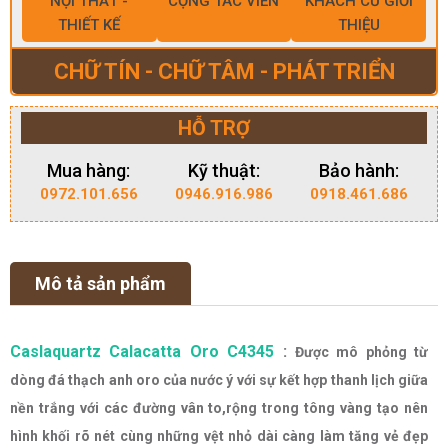
NỘI THẤT -
CỘNG TÁC VIÊN
KHÁCH CŨ GIỚI
THIẾT KẾ
THIỆU
CHỮ TÍN - CHỮ TÂM - PHÁT TRIỂN
HỖ TRỢ
Mua hàng:
Kỹ thuật:
Bảo hành:
0972.101.656
0946.916.986
0918.461.686
Mô tả sản phẩm
Caslaquartz Calacatta Oro C4345
:
Được mô phỏng từ
dòng đá thạch anh oro của nước ý với sự kết hợp thanh lịch giữa
nền trắng với các đường vân to,rộng trong tông vàng tạo nên
hình khối rõ nét cùng những vệt nhỏ dài càng làm tăng vẻ đẹp