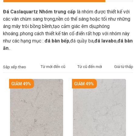
Đá Caslaquartz Nhóm trung cấp
là nhóm được thiết kế với
các vân chùm sang trọng,nền có thể sáng hoặc tối như những
áng mây trôi bồng bềnh,tạo cảm giác êm dịu,phóng
khoáng..phong cách thiết kế tân cổ điển rất hợp với nhóm này
như các hạng mục :
đá bàn bếp
,
đá quầy ba
,
đá lavabo
,
đá bàn
ăn
..
Từ mới đến cũ
Từ cũ đến mới
Giá từ thấp 
Sắp xếp theo
GIẢM 49%
GIẢM 49%