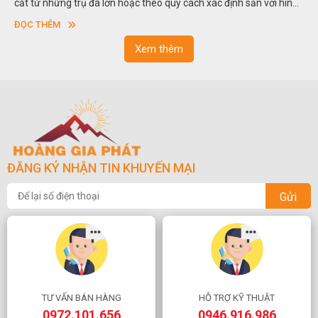
cắt từ những trụ đá lớn hoặc theo quy cách xác định sẵn với hình
vuông hoặc hình chữ nhật và có độ dày khác nhau.
ĐỌC THÊM
Xem thêm
ĐĂNG KÝ NHẬN TIN KHUYẾN MẠI
Gửi
TƯ VẤN BÁN HÀNG
HỖ TRỢ KỸ THUẬT
0972.101.656
0946.916.986