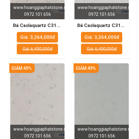
www.hoanggiaphatstone.com
www.hoanggiaphatstone.com
0972 101 656
0972 101 656
Đá Caslaquartz C3146
Đá Caslaquartz C3105
- Lựa chọn hoàn hảo
- Vẻ đẹp hoàn hảo cho
Giá: 3,264,000đ
Giá: 3,264,000đ
cho không gian sống
mọi không gian sống
đẳng cấp
hiện đại
Giá: 6,400,000đ
Giá: 6,400,000đ
GIẢM 49%
GIẢM 49%
www.hoanggiaphatstone.com
www.hoanggiaphatstone.com
0972 101 656
0972 101 656