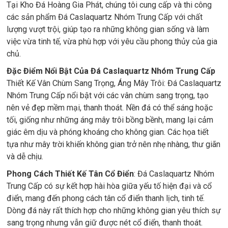
Tại Kho Đá Hoàng Gia Phát, chúng tôi cung cấp và thi công
các sản phẩm Đá Caslaquartz Nhóm Trung Cấp với chất
lượng vượt trội, giúp tạo ra những không gian sống và làm
việc vừa tinh tế, vừa phù hợp với yêu cầu phong thủy của gia
chủ.
Đặc Điểm Nổi Bật Của Đá Caslaquartz Nhóm Trung Cấp
Thiết Kế Vân Chùm Sang Trọng, Áng Mây Trôi: Đá Caslaquartz
Nhóm Trung Cấp nổi bật với các vân chùm sang trọng, tạo
nên vẻ đẹp mềm mại, thanh thoát. Nền đá có thể sáng hoặc
tối, giống như những áng mây trôi bồng bềnh, mang lại cảm
giác êm dịu và phóng khoáng cho không gian. Các họa tiết
tựa như mây trời khiến không gian trở nên nhẹ nhàng, thư giãn
và dễ chịu.
Phong Cách Thiết Kế Tân Cổ Điển
: Đá Caslaquartz Nhóm
Trung Cấp có sự kết hợp hài hòa giữa yếu tố hiện đại và cổ
điển, mang đến phong cách tân cổ điển thanh lịch, tinh tế.
Dòng đá này rất thích hợp cho những không gian yêu thích sự
sang trọng nhưng vẫn giữ được nét cổ điển, thanh thoát.