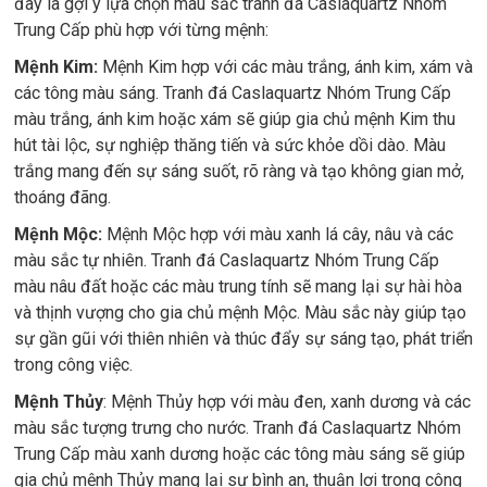
đây là gợi ý lựa chọn màu sắc tranh đá Caslaquartz Nhóm
Trung Cấp phù hợp với từng mệnh:
Mệnh Kim:
Mệnh Kim hợp với các màu trắng, ánh kim, xám và
các tông màu sáng. Tranh đá Caslaquartz Nhóm Trung Cấp
màu trắng, ánh kim hoặc xám sẽ giúp gia chủ mệnh Kim thu
hút tài lộc, sự nghiệp thăng tiến và sức khỏe dồi dào. Màu
trắng mang đến sự sáng suốt, rõ ràng và tạo không gian mở,
thoáng đãng.
Mệnh Mộc:
Mệnh Mộc hợp với màu xanh lá cây, nâu và các
màu sắc tự nhiên. Tranh đá Caslaquartz Nhóm Trung Cấp
màu nâu đất hoặc các màu trung tính sẽ mang lại sự hài hòa
và thịnh vượng cho gia chủ mệnh Mộc. Màu sắc này giúp tạo
sự gần gũi với thiên nhiên và thúc đẩy sự sáng tạo, phát triển
trong công việc.
Mệnh Thủy
: Mệnh Thủy hợp với màu đen, xanh dương và các
màu sắc tượng trưng cho nước. Tranh đá Caslaquartz Nhóm
Trung Cấp màu xanh dương hoặc các tông màu sáng sẽ giúp
gia chủ mệnh Thủy mang lại sự bình an, thuận lợi trong công