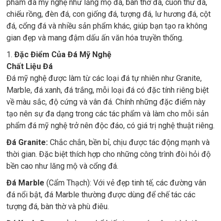
phẩm đá mỹ nghệ như lăng mộ đá, bàn thờ đá, cuốn thư đá,
chiếu rồng, đèn đá, con giống đá, tượng đá, lư hương đá, cột
đá, cổng đá và nhiều sản phẩm khác, giúp bạn tạo ra không
gian đẹp và mang đậm dấu ấn văn hóa truyền thống.
1.
Đặc Điểm Của Đá Mỹ Nghệ
Chất Liệu Đá
Đá mỹ nghệ được làm từ các loại đá tự nhiên như Granite,
Marble, đá xanh, đá trắng, mỗi loại đá có đặc tính riêng biệt
về màu sắc, độ cứng và vân đá. Chính những đặc điểm này
tạo nên sự đa dạng trong các tác phẩm và làm cho mỗi sản
phẩm đá mỹ nghệ trở nên độc đáo, có giá trị nghệ thuật riêng.
Đá Granite:
Chắc chắn, bền bỉ, chịu được tác động mạnh và
thời gian. Đặc biệt thích hợp cho những công trình đòi hỏi độ
bền cao như lăng mộ và cổng đá.
Đá Marble
(Cẩm Thạch): Với vẻ đẹp tinh tế, các đường vân
đá nổi bật, đá Marble thường được dùng để chế tác các
tượng đá, bàn thờ và phù điêu.