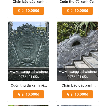
Chặn bậc cấp xanh
Cuốn thư đá xanh đen
đen 06
10
Giá: 10,000đ
Giá: 10,000đ
www.hoanggiaphatstone.com
www.hoanggiaphatstone.com
0972 101 656
0972 101 656
Cuốn thư đá xanh rêu
Chặn bậc cấp xanh
01
đen 05
Giá: 10,000đ
Giá: 10,000đ