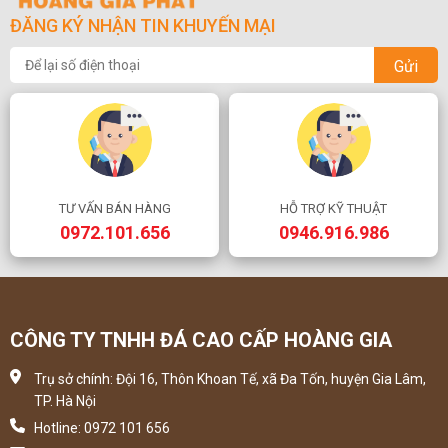
ĐĂNG KÝ NHẬN TIN KHUYẾN MẠI
Gửi
TƯ VẤN BÁN HÀNG
HỖ TRỢ KỸ THUẬT
0972.101.656
0946.916.986
CÔNG TY TNHH ĐÁ CAO CẤP HOÀNG GIA
Trụ sở chính: Đội 16, Thôn Khoan Tế, xã Đa Tốn, huyện Gia Lâm,
TP. Hà Nội
Hotline: 0972 101 656