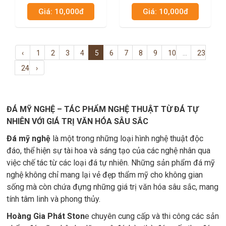
02
Giá: 10,000đ
Giá: 10,000đ
‹
1
2
3
4
5
6
7
8
9
10
...
23
24
›
ĐÁ MỸ NGHỆ – TÁC PHẨM NGHỆ THUẬT TỪ ĐÁ TỰ
NHIÊN VỚI GIÁ TRỊ VĂN HÓA SÂU SẮC
Đá mỹ nghệ
là một trong những loại hình nghệ thuật độc
đáo, thể hiện sự tài hoa và sáng tạo của các nghệ nhân qua
việc chế tác từ các loại đá tự nhiên. Những sản phẩm đá mỹ
nghệ không chỉ mang lại vẻ đẹp thẩm mỹ cho không gian
sống mà còn chứa đựng những giá trị văn hóa sâu sắc, mang
tính tâm linh và phong thủy.
Hoàng Gia Phát Ston
e chuyên cung cấp và thi công các sản