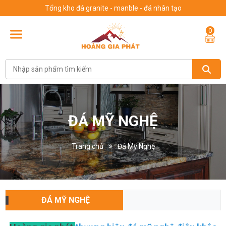
Tổng kho đá granite - manble - đá nhân tạo
0
ĐÁ MỸ NGHỆ
Trang chủ
Đá Mỹ Nghệ
ĐÁ MỸ NGHỆ