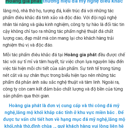
Hoàng gia phát
thương hiệu đá mỹ nghệ điêu khắc
lăng mộ, nhà thờ họ, tượng đá, kiến trúc đá với những tác
phẩm điêu khắc đá tinh xảo và độc đáo. Với đội ngũ nghệ
nhân tài năng và giàu kinh nghiệm, công ty tự hào là đối tác tin
cậy không chỉ tạo ra những tác phẩm nghệ thuật đá chất
lượng cao, đẹp mắt mà còn mang lại cho khách hàng trải
nghiệm thú vị và độc đáo.
Mỗi tác phẩm điêu khắc đá tại
Hoàng gia phát
đều được chế
tác với sự tỉ mỉ và tâm huyết, từ việc chọn lựa nguyên liệu đến
việc tái hiện mỗi chi tiết của sản phẩm. Sự tinh tế trong từng
nét cắt và sự chân thực trong biểu hiện tạo nên những tác
phẩm đá phản ánh sâu sắc nghệ thuật và tâm linh. Ngoài ra,
công ty còn cam kết đảm bảo chất lượng và độ bền của từng
sản phẩm qua thời gian.
Hoàng gia phát là đơn vị cung cấp và thi công đá mỹ
nghệ,lăng mộ khối khắp các tỉnh ở khu vực miền bắc . Để
được tư vấn chi tiết hơn về hạng mục đá mỹ nghệ,lăng mộ
khối,nhà thờ,đình chùa .., quý khách hàng vui lòng liên hệ