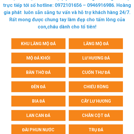
trực tiếp tới số hotline: 0972101656 – 0946916986. Hoàng
gia phát luôn sẵn sằng tư vấn và hỗ trợ khách hàng 24/7.
Rất mong được chung tay làm đẹp cho tấm lòng của
con,cháu dành cho tổ tiên!
KHU LĂNG MỘ ĐÁ
LĂNG MỘ ĐÁ
MỘ ĐÁ KHỐI
LƯ HƯƠNG ĐÁ
BÀN THỜ ĐÁ
CUỐN THƯ ĐÁ
ĐÈN ĐÁ
CHIẾU RỒNG
BIA ĐÁ
CÂY LƯ HƯƠNG
LAN CAN ĐÁ
CHÂN CỘT ĐÁ
ĐÀI PHUN NƯỚC
TRỤ ĐÁ