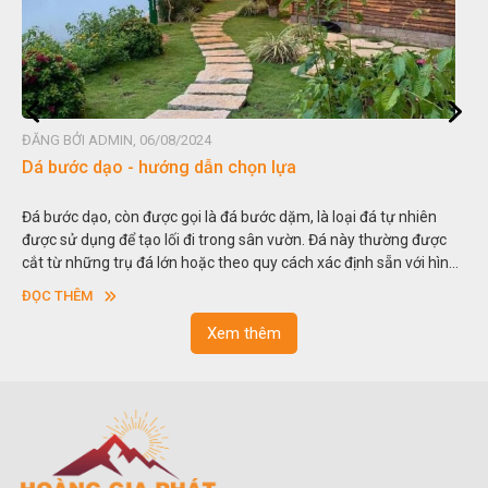
ĐĂNG BỞI ADMIN, 06/08/2024
ĐĂN
Dá bước dạo - hướng dẫn chọn lựa
Đá
Đá bước dạo, còn được gọi là đá bước dặm, là loại đá tự nhiên
Hòn
được sử dụng để tạo lối đi trong sân vườn. Đá này thường được
thu
cắt từ những trụ đá lớn hoặc theo quy cách xác định sẵn với hình
tro
vuông hoặc hình chữ nhật và có độ dày khác nhau.
sơn
ĐỌC THÊM
ĐỌ
ngo
Xem thêm