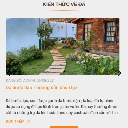
KIẾN THỨC VỀ ĐÁ
ĐĂNG BỞI ADMIN, 06/08/2024
Dá bước dạo - hướng dẫn chọn lựa
Đá bước dạo, còn được gọi là đá bước dặm, là loại đá tự nhiên
được sử dụng để tạo lối đi trong sân vườn. Đá này thường được
cắt từ những trụ đá lớn hoặc theo quy cách xác định sẵn với hình
vuông hoặc hình chữ nhật và có độ dày khác nhau.
ĐỌC THÊM