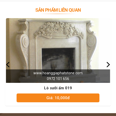
SẢN PHẨM LIÊN QUAN
ww.hoanggiaphatstone.com
www
0972 101 656
Lò sưởi ấm 019
Giá: 10,000đ