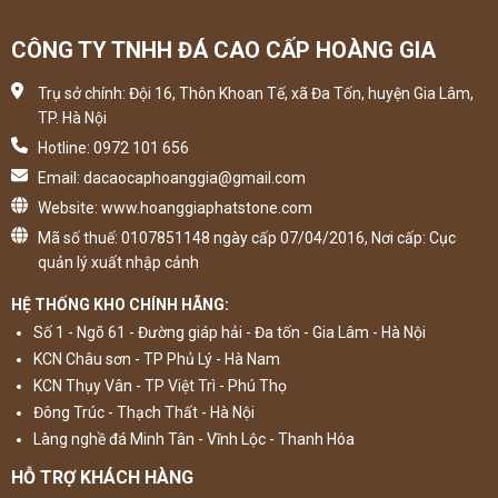
CÔNG TY TNHH ĐÁ CAO CẤP HOÀNG GIA
Trụ sở chính: Đội 16, Thôn Khoan Tế, xã Đa Tốn, huyện Gia Lâm,
TP. Hà Nội
Hotline: 0972 101 656
Email: dacaocaphoanggia@gmail.com
Website: www.hoanggiaphatstone.com
Mã số thuế: 0107851148 ngày cấp 07/04/2016, Nơi cấp: Cục
quản lý xuất nhập cảnh
HỆ THỐNG KHO CHÍNH HÃNG:
Số 1 - Ngõ 61 - Đường giáp hải - Đa tốn - Gia Lâm - Hà Nội
KCN Châu sơn - TP Phủ Lý - Hà Nam
KCN Thụy Vân - TP Việt Trì - Phú Thọ
Đông Trúc - Thạch Thất - Hà Nội
Làng nghề đá Minh Tân - Vĩnh Lộc - Thanh Hóa
HỖ TRỢ KHÁCH HÀNG