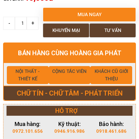
MUA NGAY
KHUYẾN MẠI
TƯ VẤN
BÁN HÀNG CÙNG HOÀNG GIA PHÁT
NỘI THẤT -
CỘNG TÁC VIÊN
KHÁCH CŨ GIỚI
THIẾT KẾ
THIỆU
CHỮ TÍN - CHỮ TÂM - PHÁT TRIỂN
HỖ TRỢ
Mua hàng:
Kỹ thuật:
Bảo hành:
0972.101.656
0946.916.986
0918.461.686