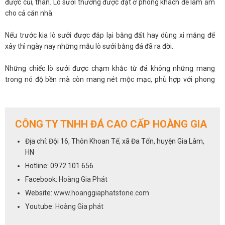
được củi, than. Lò sưởi thường được đặt ở phòng khách để làm ấm
cho cả căn nhà.
Nếu trước kia lò sưởi được đắp lại bằng đất hay dùng xi măng để
xây thì ngày nay những mẫu lò sưởi bằng đá đã ra đời.
Những chiếc lò sưởi được chạm khắc từ đá không những mang
trong nó độ bền mà còn mang nét mộc mạc, phù hợp với phong
cách ấm cúng của cả căn phòng.
Lò sưởi đá là vật trang trí phong thủy
CÔNG TY TNHH ĐÁ CAO CẤP HOÀNG GIA
Việc đưa lò sưởi đá vào trang trí nhà cửa sẽ giúp bạn tận dụng được
những khoảng trống trong ngôi nhà làm thay đổi cả một không
Địa chỉ: Đội 16, Thôn Khoan Tế, xã Đa Tốn, huyện Gia Lâm,
gian nội thất. Tuy nhiên, cần chọn vị trí đặt lò sưởi sao cho phù hợp
HN
với màu sắc cũng như kiến trúc tổng thể của cả ngôi nhà. Theo
Hotline: 0972 101 656
quan niệm về phong thủy, lò sưởi là nơi mang lại sinh khí cho các
Facebook:
Hoàng Gia Phát
thành viên trong nhà nên tuyệt đối không được bịt kín lò sưởi để
không khí được lưu thông.
Website:
www.hoanggiaphatstone.com
Youtube:
Hoàng Gia phát
Ngày nay, các mẫu lò sưởi không còn thô và chiếm nhiều diện tích