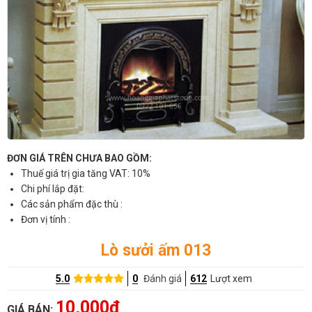
ĐƠN GIÁ TRÊN CHƯA BAO GỒM:
Thuế giá trị gia tăng VAT: 10%
Chi phí lắp đặt:
Các sản phẩm đặc thù :
Đơn vị tính :
Lò sưởi ấm 013
5.0
0
Đánh giá
612
Lượt xem
10,000đ
GIÁ BÁN: