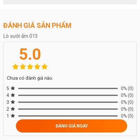
như trước, thay vào đó các nhà thiết kế đã dùng lò sưởi như một
vật trang trí và mang đến cảm giác ấm áp, tiện nghi cho ngôi nhà.
ĐÁNH GIÁ SẢN PHẨM
Lò sưởi ấm 013
5.0
Chưa có đánh giá nào.
5
0%
(0)
4
0%
(0)
3
0%
(0)
2
0%
(0)
1
0%
(0)
ĐÁNH GIÁ NGAY