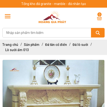
Tổng kho đá granite - manble - đá nhân tạo
0
Trang chủ
Sản phẩm
Đá tân cổ điển
Đá lò sưởi
Lò sưởi ấm 013