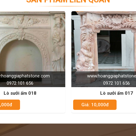
om
www.hoanggiaphatstone.com
0972 101 656
Lò sưởi ấm 017
Giá: 10,000đ
G