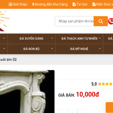
Giới thiệu
Đường đến kho hàng
Tin tức
Kiến thức 
ĐÁ XUYÊN SÁNG
ĐÁ THẠCH ANH TỰ NHIÊN
ĐÁ
ĐÁ NON BỘ
ĐÁ MỸ NGHỆ
sưởi ấm 02
5.0
10,000đ
GIÁ BÁN: