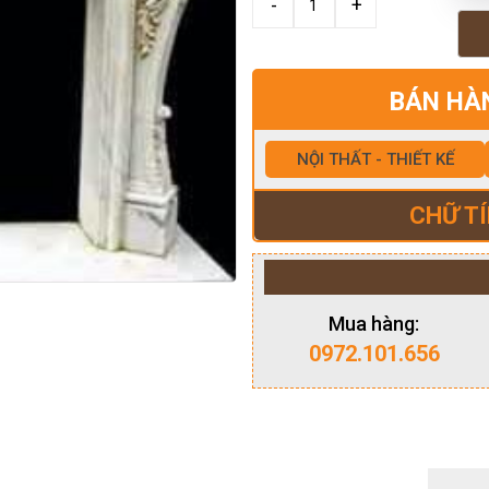
BÁN HÀ
NỘI THẤT - THIẾT KẾ
CHỮ TÍ
Mua hàng:
0972.101.656