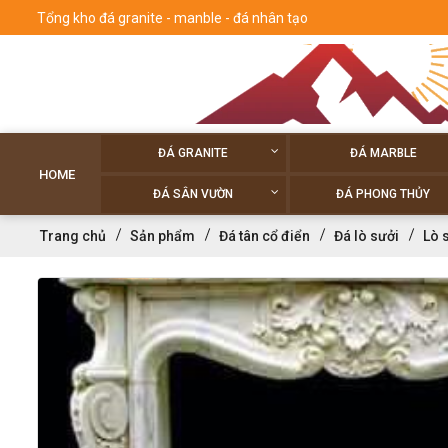
Tổng kho đá granite - manble - đá nhân tạo
ĐÁ GRANITE
ĐÁ MARBLE
HOME
ĐÁ SÂN VƯỜN
ĐÁ PHONG THỦY
Trang chủ
Sản phẩm
Đá tân cổ điển
Đá lò sưởi
Lò 