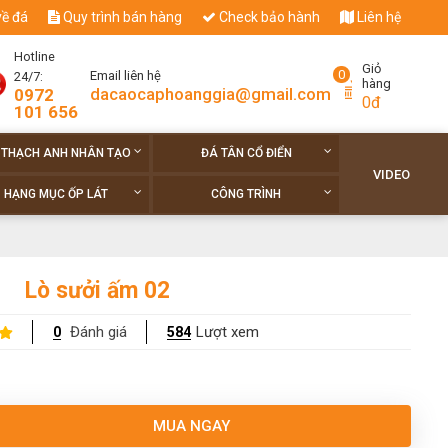
về đá
Quy trình bán hàng
Check bảo hành
Liên hệ
Hotline
Giỏ
0
Email liên hệ
24/7:
hàng
dacaocaphoanggia@gmail.com
0972
0đ
101 656
 THẠCH ANH NHÂN TẠO
ĐÁ TÂN CỔ ĐIỂN
VIDEO
HẠNG MỤC ỐP LÁT
CÔNG TRÌNH
Lò sưởi ấm 02
Đánh giá
Lượt xem
0
584
MUA NGAY