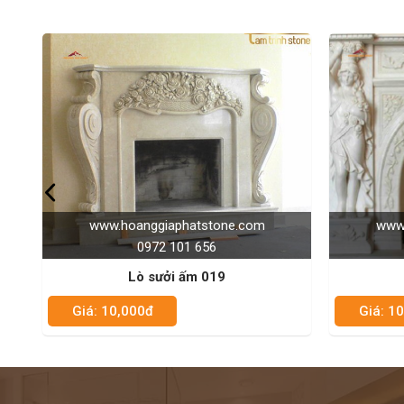
anggiaphatstone.com
www.hoanggiaphatstone.c
0972 101 656
0972 101 656
Lò sưởi ấm 019
Lò sưởi ấm 018
00đ
Giá: 10,000đ