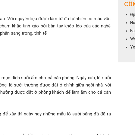
CÔN
Đị
cao. Với nguyên liệu được làm từ đá tự nhiên có màu vân
Ho
hạm khắc tinh xảo bởi bàn tay khéo léo của các nghệ
Fa
hần sang trọng, tinh tế.
We
Yo
m mục đích sưởi ấm cho cả căn phòng. Ngày xưa, lò sưởi
g, lò sưởi thường được đặt ở chính giữa ngôi nhà, với
i thường được đặt ở phòng khách để làm ấm cho cả căn
g để xây thì ngày nay những mẫu lò sưởi bằng đá đã ra