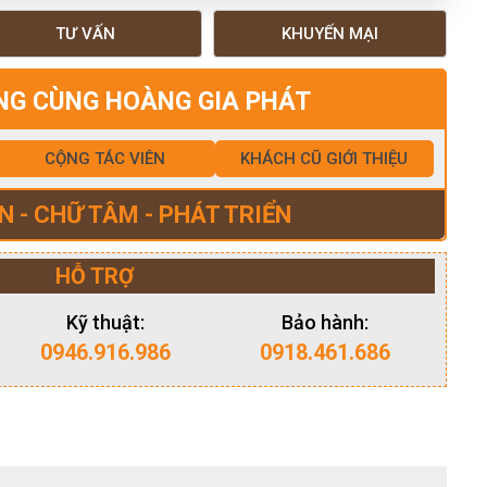
TƯ VẤN
KHUYẾN MẠI
NG CÙNG HOÀNG GIA PHÁT
CỘNG TÁC VIÊN
KHÁCH CŨ GIỚI THIỆU
N - CHỮ TÂM - PHÁT TRIỂN
HỖ TRỢ
Kỹ thuật:
Bảo hành:
0946.916.986
0918.461.686