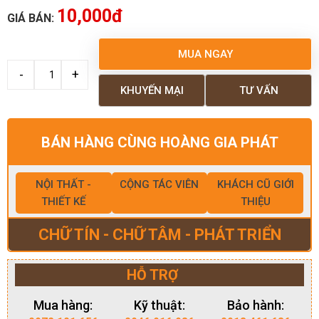
10,000đ
GIÁ BÁN:
MUA NGAY
KHUYẾN MẠI
TƯ VẤN
BÁN HÀNG CÙNG HOÀNG GIA PHÁT
NỘI THẤT -
CỘNG TÁC VIÊN
KHÁCH CŨ GIỚI
THIẾT KẾ
THIỆU
CHỮ TÍN - CHỮ TÂM - PHÁT TRIỂN
HỖ TRỢ
Mua hàng:
Kỹ thuật:
Bảo hành: