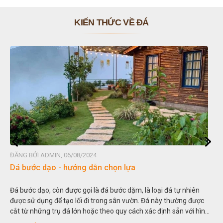
KIẾN THỨC VỀ ĐÁ
ĐĂNG BỞI ADMIN, 06/08/2024
Dá bước dạo - hướng dẫn chọn lựa
Đá bước dạo, còn được gọi là đá bước dặm, là loại đá tự nhiên
được sử dụng để tạo lối đi trong sân vườn. Đá này thường được
cắt từ những trụ đá lớn hoặc theo quy cách xác định sẵn với hình
vuông hoặc hình chữ nhật và có độ dày khác nhau.