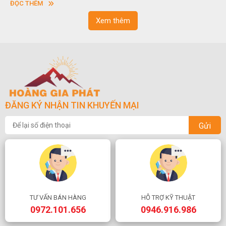
ĐỌC THÊM
Xem thêm
ĐĂNG KÝ NHẬN TIN KHUYẾN MẠI
Gửi
TƯ VẤN BÁN HÀNG
HỖ TRỢ KỸ THUẬT
0972.101.656
0946.916.986