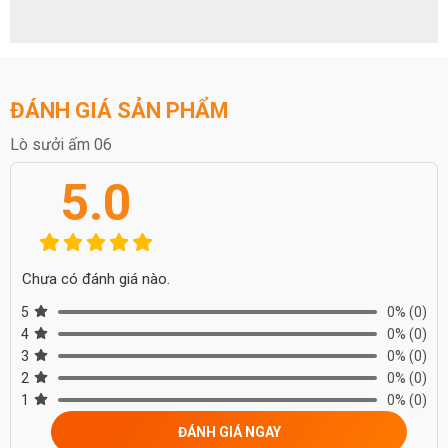
Ngày nay, các mẫu lò sưởi không còn thô và chiếm nhiều diện tích
như trước, thay vào đó các nhà thiết kế đã dùng lò sưởi như một
vật trang trí và mang đến cảm giác ấm áp, tiện nghi cho ngôi nhà.
ĐÁNH GIÁ SẢN PHẨM
Lò sưởi ấm 06
5.0
Chưa có đánh giá nào.
5
0%
(0)
4
0%
(0)
3
0%
(0)
2
0%
(0)
1
0%
(0)
ĐÁNH GIÁ NGAY