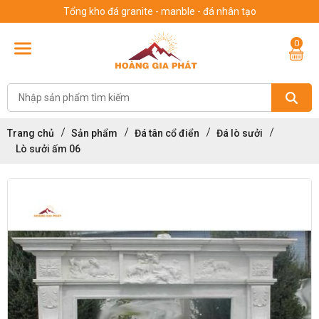
Tổng kho đá granite - manble - đá nhân tạo
0
Trang chủ
Sản phẩm
Đá tân cổ điển
Đá lò sưởi
Lò sưởi ấm 06