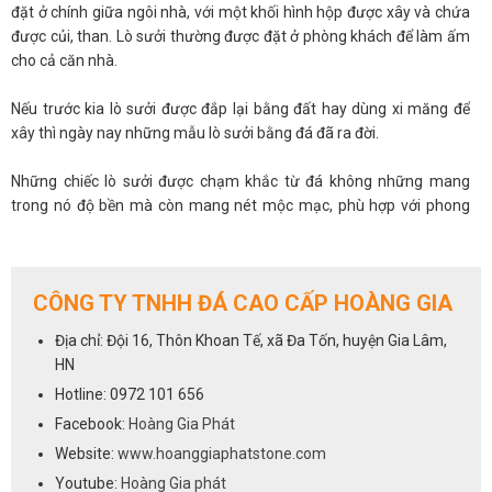
đặt ở chính giữa ngôi nhà, với một khối hình hộp được xây và chứa
được củi, than. Lò sưởi thường được đặt ở phòng khách để làm ấm
cho cả căn nhà.
Nếu trước kia lò sưởi được đắp lại bằng đất hay dùng xi măng để
xây thì ngày nay những mẫu lò sưởi bằng đá đã ra đời.
Những chiếc lò sưởi được chạm khắc từ đá không những mang
trong nó độ bền mà còn mang nét mộc mạc, phù hợp với phong
cách ấm cúng của cả căn phòng.
Lò sưởi đá là vật trang trí phong thủy
CÔNG TY TNHH ĐÁ CAO CẤP HOÀNG GIA
Việc đưa lò sưởi đá vào trang trí nhà cửa sẽ giúp bạn tận dụng được
những khoảng trống trong ngôi nhà làm thay đổi cả một không
Địa chỉ: Đội 16, Thôn Khoan Tế, xã Đa Tốn, huyện Gia Lâm,
gian nội thất. Tuy nhiên, cần chọn vị trí đặt lò sưởi sao cho phù hợp
HN
với màu sắc cũng như kiến trúc tổng thể của cả ngôi nhà. Theo
Hotline: 0972 101 656
quan niệm về phong thủy, lò sưởi là nơi mang lại sinh khí cho các
Facebook:
Hoàng Gia Phát
thành viên trong nhà nên tuyệt đối không được bịt kín lò sưởi để
không khí được lưu thông.
Website:
www.hoanggiaphatstone.com
Youtube:
Hoàng Gia phát