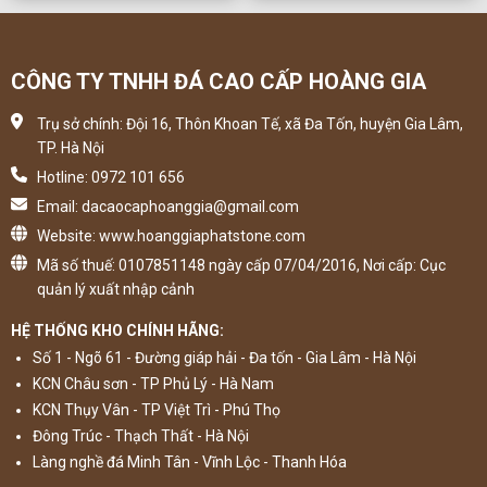
CÔNG TY TNHH ĐÁ CAO CẤP HOÀNG GIA
Trụ sở chính: Đội 16, Thôn Khoan Tế, xã Đa Tốn, huyện Gia Lâm,
TP. Hà Nội
Hotline: 0972 101 656
Email: dacaocaphoanggia@gmail.com
Website: www.hoanggiaphatstone.com
Mã số thuế: 0107851148 ngày cấp 07/04/2016, Nơi cấp: Cục
quản lý xuất nhập cảnh
HỆ THỐNG KHO CHÍNH HÃNG:
Số 1 - Ngõ 61 - Đường giáp hải - Đa tốn - Gia Lâm - Hà Nội
KCN Châu sơn - TP Phủ Lý - Hà Nam
KCN Thụy Vân - TP Việt Trì - Phú Thọ
Đông Trúc - Thạch Thất - Hà Nội
Làng nghề đá Minh Tân - Vĩnh Lộc - Thanh Hóa