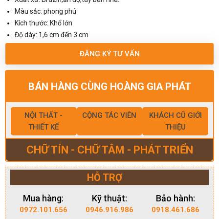
Màu sắc: phong phú
Kích thước: Khổ lớn
Độ dày: 1,6 cm đến 3 cm
ĐĂNG KÝ TƯ VẤN
BÁN HÀNG CÙNG HOÀNG GIA PHÁT
NỘI THẤT -
CỘNG TÁC VIÊN
KHÁCH CŨ GIỚI
THIẾT KẾ
THIỆU
CHỮ TÍN - CHỮ TÂM - PHÁT TRIỂN
HỖ TRỢ
Mua hàng:
Kỹ thuật:
Bảo hành:
0972.101.656
0946.916.986
0918.461.686