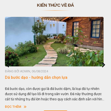
KIẾN THỨC VỀ ĐÁ
ĐĂNG BỞI ADMIN, 06/08/2024
Dá bước dạo - hướng dẫn chọn lựa
Đá bước dạo, còn được gọi là đá bước dặm, là loại đá tự nhiên
được sử dụng để tạo lối đi trong sân vườn. Đá này thường được
cắt từ những trụ đá lớn hoặc theo quy cách xác định sẵn với hình
vuông hoặc hình chữ nhật và có độ dày khác nhau.
ĐỌC THÊM