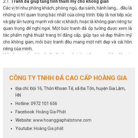
2.1.
Tranh đá giúp tăng tính thẩm mỹ cho không gian
Các vị trí như phòng khách, phòng ngủ, đại sảnh, hành lang,… đều là
những vị trí quan trọng bậc nhất của công trình. Đây là nơi tiếp xúc
và gây ấn tượng mạnh với các vị khách, hoặc là không gian riêng tư
quan trọng để nghỉ ngơi. Một bức tranh đá ốp tường được xem là
tác phẩm nghệ thuật trang trí đẳng cấp, giúp tạo vẻ đẹp thẩm mỹ
cho không gian, mỗi bức tranh đều mang một nét đẹp và cái hồn
riêng của mình.
Với những gia chủ có sẵn “máu nghệ thuật” trong mình, thì một
bức tranh phong thủy đá tự nhiên sẽ luôn là ưu tiên hàng đầu cho
không gian phòng khách.
2.2.
Tranh đá giúp điều hòa phong thủy cho phòng khách
CÔNG TY TNHH ĐÁ CAO CẤP HOÀNG GIA
Không chỉ đẹp tự nhiên mà ở nhiều khía cạnh, tranh đá còn có ý
Địa chỉ: Đội 16, Thôn Khoan Tế, xã Đa Tốn, huyện Gia Lâm,
nghĩa phong thủy, có thể tác động đến âm dương ngũ hành và làm
HN
thay đổi vận khí trong nhà. Được hình thành hoàn toàn từ tự nhiên,
nên có tác dụng tạo không gian thoáng đãng, mở rộng tầm nhìn,
Hotline: 0972 101 656
đem đến nguồn năng lượng tích cực, an nhiên cho các thành viên
Facebook:
Hoàng Gia Phát
gia đình, giải tỏa stess, căng thẳng mệt mỏi.
Website:
www.hoanggiaphatstone.com
Người ta quan niệm, khi chọn tranh đá tự nhiên có màu sắc hợp với
Youtube:
Hoàng Gia phát
mệnh còn mang đến may mắn, tài lộc, hóa giải những xui xẻo, giúp
gia chủ thuận lợi phát triển trong công việc, sự nghiệp.