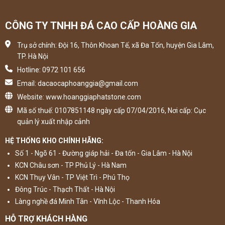
CÔNG TY TNHH ĐÁ CAO CẤP HOÀNG GIA
Trụ sở chính: Đội 16, Thôn Khoan Tế, xã Đa Tốn, huyện Gia Lâm,
TP. Hà Nội
Hotline: 0972 101 656
Email: dacaocaphoanggia@gmail.com
Website: www.hoanggiaphatstone.com
Mã số thuế: 0107851148 ngày cấp 07/04/2016, Nơi cấp: Cục
quản lý xuất nhập cảnh
HỆ THỐNG KHO CHÍNH HÃNG:
Số 1 - Ngõ 61 - Đường giáp hải - Đa tốn - Gia Lâm - Hà Nội
KCN Châu sơn - TP Phủ Lý - Hà Nam
KCN Thụy Vân - TP Việt Trì - Phú Thọ
Đông Trúc - Thạch Thất - Hà Nội
Làng nghề đá Minh Tân - Vĩnh Lộc - Thanh Hóa
HỖ TRỢ KHÁCH HÀNG