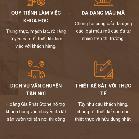
nhạt, trắng bạc (tương khắc)
QUY TRÌNH LÀM VIỆC
ĐA DẠNG MẪU MÃ
Đối với gia chủ mệnh Thủy: nên chọn tranh đá màu trắng, ghi,
KHOA HỌC
xám (tương sinh), xanh lam từ đậm đến nhạt. Tránh vàng, nâu
Chúng tôi cung cấp đa dạng
đất, nâu đậm (tương khắc).
các loại mẫu mã của đá tự
Trung thực, mạch lạc, rõ ràng
Đối với gia chủ mệnh Hỏa: nên chọn đỏ, xanh lá cây, cam (tương
nhiên trên thị trường.
là yêu cầu tối thiết khi làm
sinh), tránh đen, xanh biển sẫm, xám.
việc với khách hàng.
Đối với gia chủ mệnh Thổ: nên chọn tranh đá màu đỏ, tím, hồng,
cam đậm, vàng, nâu đất (tương sinh), tránh xanh lá, đen, xanh,
xanh biển,…
kho đá hoàng gia phát là nhà phân phối và thi công đá tự nhiên
chuyên nghiệp. Hiện nay, chúng tôi đang sở hữu bộ sưu tập
DỊCH VỤ VẬN CHUYỂN
THIẾT KẾ SÁT VỚI THỰC
tranh đá tự nhiên ốp tường cao cấp với nhiều mẫu mã độc đáo
TẬN NƠI
TẾ
và kích thước đa dạng. Toàn bộ đều được nhập khẩu trực tiếp từ
các nhà cung cấp hàng đầu thế giới và kiểm định kỹ lưỡng theo
Hoàng Gia Phát Stone hỗ trợ
Tùy nhu cầu khách hàng,
một quy trình chuyên nghiệp.
khách hàng vận chuyển đá lát
chúng tôi thiết kế sao cho
Mọi nhu cầu, xin vui lòng liên hệ Hotline 0972101656 -
sân vườn tới tận nơi thi công
thiết thực và hữu dụng nhất.
0946916986