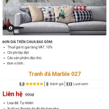
ĐƠN GIÁ TRÊN CHƯA BAO GỒM:
Thuế giá trị gia tăng VAT: 10%
Chi phí lắp đặt:
Các sản phẩm đặc thù :
Đơn vị tính :
Tranh đá Marble 027
5.0
0
Đánh giá
513
Lượt xem
Liên hệ
999đ
Loại đá: Tự nhiên
Xuất xứ: Brazin,ấn độ,tây ban nha..