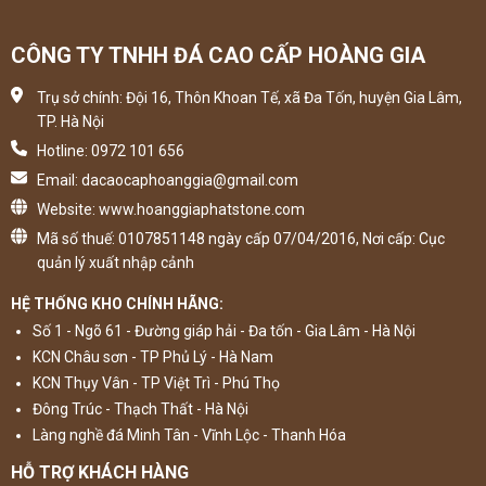
CÔNG TY TNHH ĐÁ CAO CẤP HOÀNG GIA
Trụ sở chính: Đội 16, Thôn Khoan Tế, xã Đa Tốn, huyện Gia Lâm,
TP. Hà Nội
Hotline: 0972 101 656
Email: dacaocaphoanggia@gmail.com
Website: www.hoanggiaphatstone.com
Mã số thuế: 0107851148 ngày cấp 07/04/2016, Nơi cấp: Cục
quản lý xuất nhập cảnh
HỆ THỐNG KHO CHÍNH HÃNG:
Số 1 - Ngõ 61 - Đường giáp hải - Đa tốn - Gia Lâm - Hà Nội
KCN Châu sơn - TP Phủ Lý - Hà Nam
KCN Thụy Vân - TP Việt Trì - Phú Thọ
Đông Trúc - Thạch Thất - Hà Nội
Làng nghề đá Minh Tân - Vĩnh Lộc - Thanh Hóa
HỖ TRỢ KHÁCH HÀNG