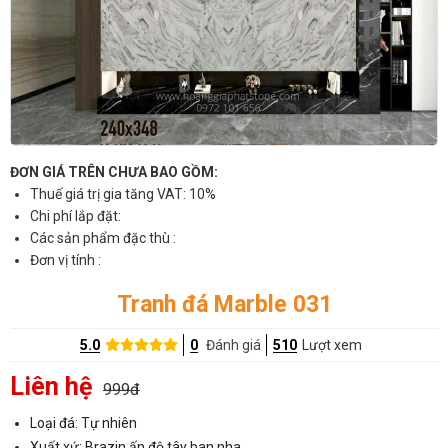
ĐƠN GIÁ TRÊN CHƯA BAO GỒM:
Thuế giá trị gia tăng VAT: 10%
Chi phí lắp đặt:
Các sản phẩm đặc thù :
Đơn vị tính :
Tranh đá Marble 031
5.0
0
Đánh giá
510
Lượt xem
Liên hệ
999đ
Loại đá: Tự nhiên
Xuất xứ: Brazin,ấn độ,tây ban nha..