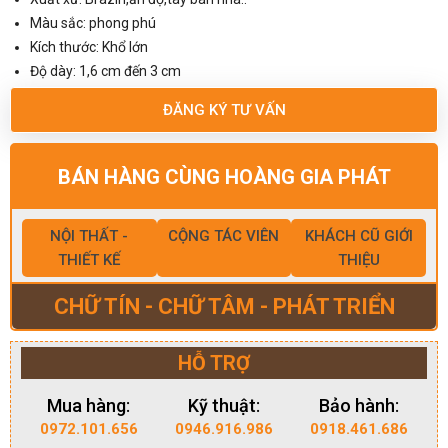
Màu sắc: phong phú
Kích thước: Khổ lớn
Độ dày: 1,6 cm đến 3 cm
ĐĂNG KÝ TƯ VẤN
BÁN HÀNG CÙNG HOÀNG GIA PHÁT
NỘI THẤT -
CỘNG TÁC VIÊN
KHÁCH CŨ GIỚI
THIẾT KẾ
THIỆU
CHỮ TÍN - CHỮ TÂM - PHÁT TRIỂN
HỖ TRỢ
Mua hàng:
Kỹ thuật:
Bảo hành:
0972.101.656
0946.916.986
0918.461.686