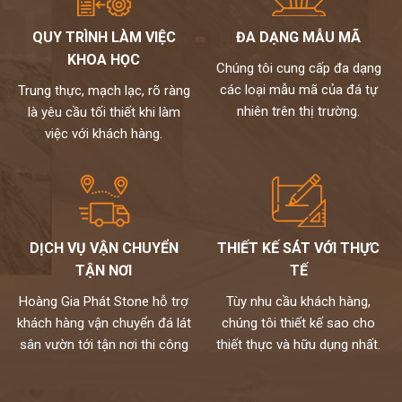
nhạt, trắng bạc (tương khắc)
QUY TRÌNH LÀM VIỆC
ĐA DẠNG MẪU MÃ
Đối với gia chủ mệnh Thủy: nên chọn tranh đá màu trắng, ghi,
KHOA HỌC
xám (tương sinh), xanh lam từ đậm đến nhạt. Tránh vàng, nâu
Chúng tôi cung cấp đa dạng
đất, nâu đậm (tương khắc).
các loại mẫu mã của đá tự
Trung thực, mạch lạc, rõ ràng
Đối với gia chủ mệnh Hỏa: nên chọn đỏ, xanh lá cây, cam (tương
nhiên trên thị trường.
là yêu cầu tối thiết khi làm
sinh), tránh đen, xanh biển sẫm, xám.
việc với khách hàng.
Đối với gia chủ mệnh Thổ: nên chọn tranh đá màu đỏ, tím, hồng,
cam đậm, vàng, nâu đất (tương sinh), tránh xanh lá, đen, xanh,
xanh biển,…
kho đá hoàng gia phát là nhà phân phối và thi công đá tự nhiên
chuyên nghiệp. Hiện nay, chúng tôi đang sở hữu bộ sưu tập
DỊCH VỤ VẬN CHUYỂN
THIẾT KẾ SÁT VỚI THỰC
tranh đá tự nhiên ốp tường cao cấp với nhiều mẫu mã độc đáo
TẬN NƠI
TẾ
và kích thước đa dạng. Toàn bộ đều được nhập khẩu trực tiếp từ
các nhà cung cấp hàng đầu thế giới và kiểm định kỹ lưỡng theo
Hoàng Gia Phát Stone hỗ trợ
Tùy nhu cầu khách hàng,
một quy trình chuyên nghiệp.
khách hàng vận chuyển đá lát
chúng tôi thiết kế sao cho
Mọi nhu cầu, xin vui lòng liên hệ Hotline 0972101656 -
sân vườn tới tận nơi thi công
thiết thực và hữu dụng nhất.
0946916986