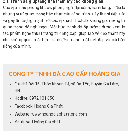
2.1.
Tranh đá giúp tăng tính thẩm mỹ cho không gian
Các vị trí như phòng khách, phòng ngủ, đại sảnh, hành lang,… đều là
những vị trí quan trọng bậc nhất của công trình. Đây là nơi tiếp xúc
và gây ấn tượng mạnh với các vị khách, hoặc là không gian riêng tư
quan trọng để nghỉ ngơi. Một bức tranh đá ốp tường được xem là
tác phẩm nghệ thuật trang trí đẳng cấp, giúp tạo vẻ đẹp thẩm mỹ
cho không gian, mỗi bức tranh đều mang một nét đẹp và cái hồn
riêng của mình.
Với những gia chủ có sẵn “máu nghệ thuật” trong mình, thì một
bức tranh phong thủy đá tự nhiên sẽ luôn là ưu tiên hàng đầu cho
không gian phòng khách.
2.2.
Tranh đá giúp điều hòa phong thủy cho phòng khách
CÔNG TY TNHH ĐÁ CAO CẤP HOÀNG GIA
Không chỉ đẹp tự nhiên mà ở nhiều khía cạnh, tranh đá còn có ý
Địa chỉ: Đội 16, Thôn Khoan Tế, xã Đa Tốn, huyện Gia Lâm,
nghĩa phong thủy, có thể tác động đến âm dương ngũ hành và làm
HN
thay đổi vận khí trong nhà. Được hình thành hoàn toàn từ tự nhiên,
nên có tác dụng tạo không gian thoáng đãng, mở rộng tầm nhìn,
Hotline: 0972 101 656
đem đến nguồn năng lượng tích cực, an nhiên cho các thành viên
Facebook:
Hoàng Gia Phát
gia đình, giải tỏa stess, căng thẳng mệt mỏi.
Website:
www.hoanggiaphatstone.com
Người ta quan niệm, khi chọn tranh đá tự nhiên có màu sắc hợp với
Youtube:
Hoàng Gia phát
mệnh còn mang đến may mắn, tài lộc, hóa giải những xui xẻo, giúp
gia chủ thuận lợi phát triển trong công việc, sự nghiệp.