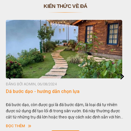
KIẾN THỨC VỀ ĐÁ
G BỞI ADMIN, 06/08/2024
ĐĂNG B
 bước dạo - hướng dẫn chọn lựa
Đá no
bước dạo, còn được gọi là đá bước dặm, là loại đá tự nhiên
Hòn no
c sử dụng để tạo lối đi trong sân vườn. Đá này thường được
thu nh
 từ những trụ đá lớn hoặc theo quy cách xác định sẵn với hình
trong 
ng hoặc hình chữ nhật và có độ dày khác nhau.
sơn”. 
C THÊM
ĐỌC 
ngoạn 