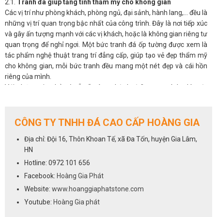
2.1.
Tranh đá giúp tăng tính thẩm mỹ cho không gian
Các vị trí như phòng khách, phòng ngủ, đại sảnh, hành lang,… đều là
những vị trí quan trọng bậc nhất của công trình. Đây là nơi tiếp xúc
và gây ấn tượng mạnh với các vị khách, hoặc là không gian riêng tư
quan trọng để nghỉ ngơi. Một bức tranh đá ốp tường được xem là
tác phẩm nghệ thuật trang trí đẳng cấp, giúp tạo vẻ đẹp thẩm mỹ
cho không gian, mỗi bức tranh đều mang một nét đẹp và cái hồn
riêng của mình.
Với những gia chủ có sẵn “máu nghệ thuật” trong mình, thì một
bức tranh phong thủy đá tự nhiên sẽ luôn là ưu tiên hàng đầu cho
không gian phòng khách.
2.2.
Tranh đá giúp điều hòa phong thủy cho phòng khách
CÔNG TY TNHH ĐÁ CAO CẤP HOÀNG GIA
Không chỉ đẹp tự nhiên mà ở nhiều khía cạnh, tranh đá còn có ý
Địa chỉ: Đội 16, Thôn Khoan Tế, xã Đa Tốn, huyện Gia Lâm,
nghĩa phong thủy, có thể tác động đến âm dương ngũ hành và làm
HN
thay đổi vận khí trong nhà. Được hình thành hoàn toàn từ tự nhiên,
nên có tác dụng tạo không gian thoáng đãng, mở rộng tầm nhìn,
Hotline: 0972 101 656
đem đến nguồn năng lượng tích cực, an nhiên cho các thành viên
Facebook:
Hoàng Gia Phát
gia đình, giải tỏa stess, căng thẳng mệt mỏi.
Website:
www.hoanggiaphatstone.com
Người ta quan niệm, khi chọn tranh đá tự nhiên có màu sắc hợp với
Youtube:
Hoàng Gia phát
mệnh còn mang đến may mắn, tài lộc, hóa giải những xui xẻo, giúp
gia chủ thuận lợi phát triển trong công việc, sự nghiệp.