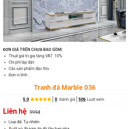
ĐƠN GIÁ TRÊN CHƯA BAO GỒM:
Thuế giá trị gia tăng VAT: 10%
Chi phí lắp đặt:
Các sản phẩm đặc thù :
Đơn vị tính :
Tranh đá Marble 036
5.0
0
Đánh giá
506
Lượt xem
Liên hệ
999đ
Loại đá: Tự nhiên
Xuất xứ: Brazin,ấn độ,tây ban nha..