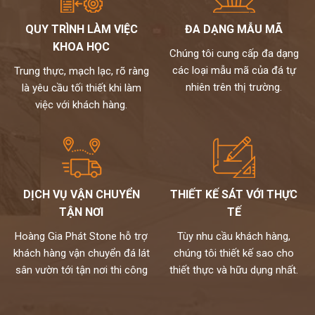
nhạt, trắng bạc (tương khắc)
QUY TRÌNH LÀM VIỆC
ĐA DẠNG MẪU MÃ
Đối với gia chủ mệnh Thủy: nên chọn tranh đá màu trắng, ghi,
KHOA HỌC
xám (tương sinh), xanh lam từ đậm đến nhạt. Tránh vàng, nâu
Chúng tôi cung cấp đa dạng
đất, nâu đậm (tương khắc).
các loại mẫu mã của đá tự
Trung thực, mạch lạc, rõ ràng
Đối với gia chủ mệnh Hỏa: nên chọn đỏ, xanh lá cây, cam (tương
nhiên trên thị trường.
là yêu cầu tối thiết khi làm
sinh), tránh đen, xanh biển sẫm, xám.
việc với khách hàng.
Đối với gia chủ mệnh Thổ: nên chọn tranh đá màu đỏ, tím, hồng,
cam đậm, vàng, nâu đất (tương sinh), tránh xanh lá, đen, xanh,
xanh biển,…
kho đá hoàng gia phát là nhà phân phối và thi công đá tự nhiên
chuyên nghiệp. Hiện nay, chúng tôi đang sở hữu bộ sưu tập
DỊCH VỤ VẬN CHUYỂN
THIẾT KẾ SÁT VỚI THỰC
tranh đá tự nhiên ốp tường cao cấp với nhiều mẫu mã độc đáo
TẬN NƠI
TẾ
và kích thước đa dạng. Toàn bộ đều được nhập khẩu trực tiếp từ
các nhà cung cấp hàng đầu thế giới và kiểm định kỹ lưỡng theo
Hoàng Gia Phát Stone hỗ trợ
Tùy nhu cầu khách hàng,
một quy trình chuyên nghiệp.
khách hàng vận chuyển đá lát
chúng tôi thiết kế sao cho
Mọi nhu cầu, xin vui lòng liên hệ Hotline 0972101656 -
sân vườn tới tận nơi thi công
thiết thực và hữu dụng nhất.
0946916986