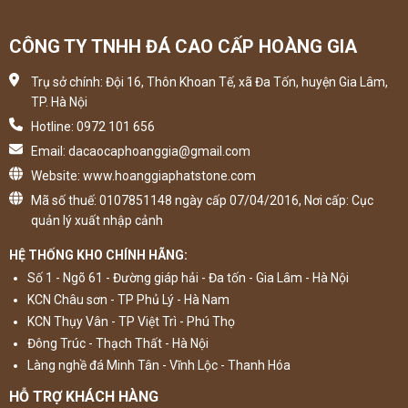
CÔNG TY TNHH ĐÁ CAO CẤP HOÀNG GIA
Trụ sở chính: Đội 16, Thôn Khoan Tế, xã Đa Tốn, huyện Gia Lâm,
TP. Hà Nội
Hotline: 0972 101 656
Email: dacaocaphoanggia@gmail.com
Website: www.hoanggiaphatstone.com
Mã số thuế: 0107851148 ngày cấp 07/04/2016, Nơi cấp: Cục
quản lý xuất nhập cảnh
HỆ THỐNG KHO CHÍNH HÃNG:
Số 1 - Ngõ 61 - Đường giáp hải - Đa tốn - Gia Lâm - Hà Nội
KCN Châu sơn - TP Phủ Lý - Hà Nam
KCN Thụy Vân - TP Việt Trì - Phú Thọ
Đông Trúc - Thạch Thất - Hà Nội
Làng nghề đá Minh Tân - Vĩnh Lộc - Thanh Hóa
HỖ TRỢ KHÁCH HÀNG