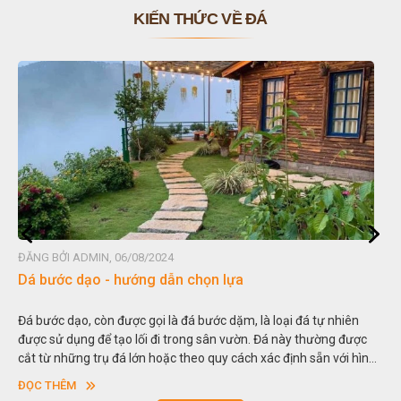
KIẾN THỨC VỀ ĐÁ
ĐĂNG BỞI ADMIN, 06/08/2024
Dá bước dạo - hướng dẫn chọn lựa
Đá bước dạo, còn được gọi là đá bước dặm, là loại đá tự nhiên
được sử dụng để tạo lối đi trong sân vườn. Đá này thường được
cắt từ những trụ đá lớn hoặc theo quy cách xác định sẵn với hình
vuông hoặc hình chữ nhật và có độ dày khác nhau.
ĐỌC THÊM