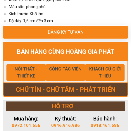
Màu sắc: phong phú
Kích thước: Khổ lớn
Độ dày: 1,6 cm đến 3 cm
ĐĂNG KÝ TƯ VẤN
BÁN HÀNG CÙNG HOÀNG GIA PHÁT
NỘI THẤT -
CỘNG TÁC VIÊN
KHÁCH CŨ GIỚI
THIẾT KẾ
THIỆU
CHỮ TÍN - CHỮ TÂM - PHÁT TRIỂN
HỖ TRỢ
Mua hàng:
Kỹ thuật:
Bảo hành:
0972.101.656
0946.916.986
0918.461.686