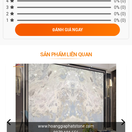
4
0%
(0)
3.1.
Tranh đá tự nhiên đơn tấm
3
0%
(0)
Tranh đá đơn tấm sử dụng chất liệu đá tự nhiên với 1 slab lớn duy
2
0%
(0)
nhất để trang trí nội thất phòng khách hoặc phòng ngủ, phòng
1
0%
(0)
bếp… Theo đó, các đường vân và hoa văn trên mặt đá là độc nhất
ĐÁNH GIÁ NGAY
và không trùng lặp.
3.2.
Tranh đá tự nhiên đối xứng 2 phía
Đúng như tên gọi, tranh đá đối xứng được lắp ghép bởi 2 tấm đá có
bề mặt tương đối giống nhau và kích thước khá lớn, có thể dao
SẢN PHẨM LIÊN QUAN
động trong 200cmx300cm một tấm tranh đá. Tranh đá đối xứng 2
phía có đường vân giống nhau nên tạo sự phản chiếu bắt mắt, độc
đáo.
3.3
. Tranh đá tự nhiên đối xứng 4 phía
Kiểu tranh này được ghép từ 4 tấm tranh đá, thường là đối xứng
nhau, và phù hợp cho những không gian rộng rãi, yêu cầu cao về độ
sang trọng như phòng khách hay các sảnh của nhà hàng, khách
sạn, trung tâm thương mại, trung tâm hội nghị… Vẻ đẹp của chúng
được mô tả là thu hút và khiến người nhìn không thể rời mắt.
4. Phân loại tranh đá tự nhiên
4.1.
Tranh đá Onyx tự nhiên
www.hoanggiaphatstone.com
Dòng đá ngọc Onyx là cái tên được nhắc đến nhiều nhất khi nói về