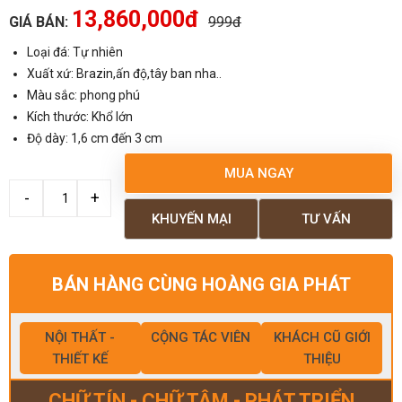
13,860,000đ
GIÁ BÁN:
999đ
Loại đá: Tự nhiên
Xuất xứ: Brazin,ấn độ,tây ban nha..
Màu sắc: phong phú
Kích thước: Khổ lớn
Độ dày: 1,6 cm đến 3 cm
MUA NGAY
KHUYẾN MẠI
TƯ VẤN
BÁN HÀNG CÙNG HOÀNG GIA PHÁT
NỘI THẤT -
CỘNG TÁC VIÊN
KHÁCH CŨ GIỚI
THIẾT KẾ
THIỆU
CHỮ TÍN - CHỮ TÂM - PHÁT TRIỂN