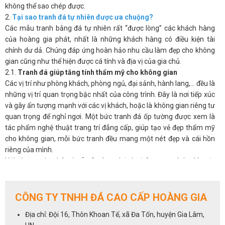
không thể sao chép được.
2.
Tại sao tranh đá tự nhiên được ưa chuộng?
Các mẫu tranh bằng đá tự nhiên rất “được lòng” các khách hàng
của hoàng gia phát, nhất là những khách hàng có điều kiện tài
chính dư dả. Chúng đáp ứng hoàn hảo nhu cầu làm đẹp cho không
gian cũng như thể hiện được cá tính và địa vị của gia chủ.
2.1.
Tranh đá giúp tăng tính thẩm mỹ cho không gian
Các vị trí như phòng khách, phòng ngủ, đại sảnh, hành lang,… đều là
những vị trí quan trọng bậc nhất của công trình. Đây là nơi tiếp xúc
và gây ấn tượng mạnh với các vị khách, hoặc là không gian riêng tư
quan trọng để nghỉ ngơi. Một bức tranh đá ốp tường được xem là
tác phẩm nghệ thuật trang trí đẳng cấp, giúp tạo vẻ đẹp thẩm mỹ
cho không gian, mỗi bức tranh đều mang một nét đẹp và cái hồn
riêng của mình.
Với những gia chủ có sẵn “máu nghệ thuật” trong mình, thì một
bức tranh phong thủy đá tự nhiên sẽ luôn là ưu tiên hàng đầu cho
không gian phòng khách.
2.2.
Tranh đá giúp điều hòa phong thủy cho phòng khách
CÔNG TY TNHH ĐÁ CAO CẤP HOÀNG GIA
Không chỉ đẹp tự nhiên mà ở nhiều khía cạnh, tranh đá còn có ý
Địa chỉ: Đội 16, Thôn Khoan Tế, xã Đa Tốn, huyện Gia Lâm,
nghĩa phong thủy, có thể tác động đến âm dương ngũ hành và làm