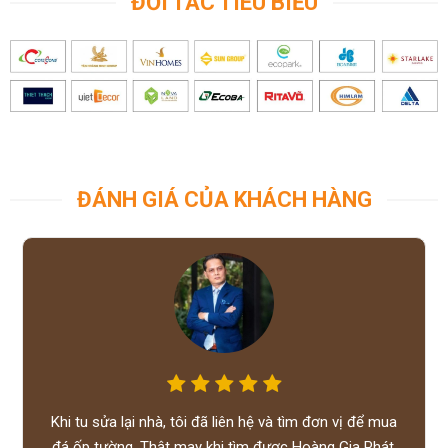
ĐỐI TÁC TIÊU BIỂU
ĐÁNH GIÁ CỦA KHÁCH HÀNG
Khi tu sửa lại nhà, tôi đã liên hệ và tìm đơn vị để mua
đá ốp tường. Thật may khi tìm được Hoàng Gia Phát,