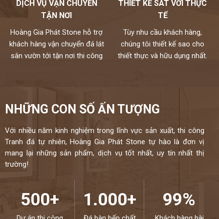
DỊCH VỤ VẬN CHUYỂN
THIẾT KẾ SÁT VỚI THỰC
các nhà cung cấp hàng đầu thế giới và kiểm định kỹ lưỡng theo
TẬN NƠI
TẾ
một quy trình chuyên nghiệp.
Hoàng Gia Phát Stone hỗ trợ
Tùy nhu cầu khách hàng,
Mọi nhu cầu, xin vui lòng liên hệ Hotline 0972101656 -
khách hàng vận chuyển đá lát
chúng tôi thiết kế sao cho
0946916986
sân vườn tới tận nơi thi công
thiết thực và hữu dụng nhất.
NHỮNG CON SỐ ẤN TƯỢNG
Với nhiều năm kinh nghiệm trong lĩnh vực sản xuất, thi công
Tranh đá tự nhiên, Hoàng Gia Phát Stone tự hào là đơn vị
mang lại những sản phẩm, dịch vụ tốt nhất, uy tín nhất thị
trường!
500+
1.000+
99%
Dự án thi công
Đá bàn bếp chất
Khách hàng hài