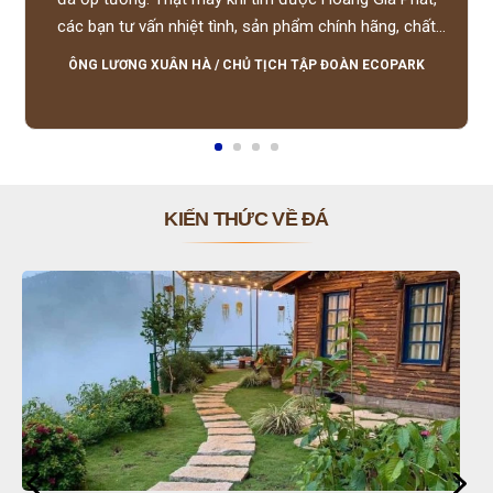
các bạn tư vấn nhiệt tình, sản phẩm chính hãng, chất
lượng tốt, giá hợp lý, hỗ trợ tận tình.
ÔNG LƯƠNG XUÂN HÀ
/
CHỦ TỊCH TẬP ĐOÀN ECOPARK
KIẾN THỨC VỀ ĐÁ