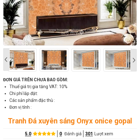
ĐƠN GIÁ TRÊN CHƯA BAO GỒM:
Thuế giá trị gia tăng VAT: 10%
Chi phí lắp đặt:
Các sản phẩm đặc thù :
Đơn vị tính :
Tranh Đá xuyên sáng Onyx onice gopal
5.0
0
Đánh giá
301
Lượt xem