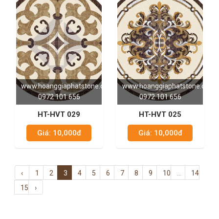
www.hoanggiaphatstone.com
www.hoanggiaphatstone.com
0972 101 656
0972 101 656
HT-HVT 029
HT-HVT 025
Giá: 10,000đ
Giá: 10,000đ
‹
1
2
3
4
5
6
7
8
9
10
...
14
15
›