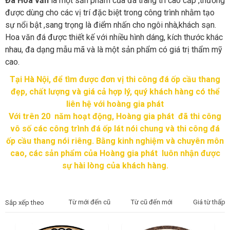
Đá Hoa văn
là một sản phẩm của đá trang trí cao cấp ,thường
được dùng cho các vị trí đặc biệt trong công trình nhằm tạo
sự nổi bật ,sang trọng là điểm nhấn cho ngôi nhà,khách sạn.
Hoa văn đá được thiết kế với nhiều hình dáng, kích thước khác
nhau, đa dạng mẫu mã và là một sản phẩm có giá trị thẩm mỹ
cao.
Tại Hà Nội, để tìm được đơn vị thi công đá ốp cầu thang
đẹp, chất lượng và giá cả hợp lý, quý khách hàng có thể
liên hệ với hoàng gia phát
Với trên 20 năm hoạt động, Hoàng gia phát đã thi công
vô số các công trình đá ốp lát nói chung và thi công đá
ốp cầu thang nói riêng. Bằng kinh nghiệm và chuyên môn
cao, các sản phẩm của Hoàng gia phát luôn nhận được
sự hài lòng của khách hàng.
Từ mới đến cũ
Từ cũ đến mới
Giá từ thấp 
Sắp xếp theo