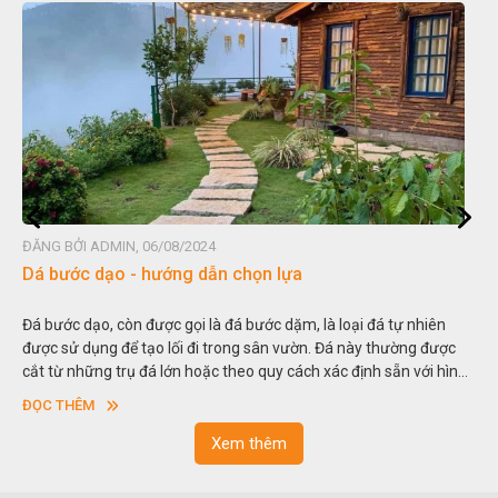
ĐĂNG BỞI ADMIN, 06/08/2024
a
Đá non bộ - cách lựa chọn non bộ đẹ
, là loại đá tự nhiên
Hòn non bộ được biết đến là một nghệ thuật
ờn. Đá này thường được
thu nhỏ, đưa mô hình những ngọn núi to lớn
ch xác định sẵn với hình
trong các vườn cảnh. Hay nói một cách khác,
khác nhau.
sơn”. Nghệ thuật hòn non bộ nhằm phục vụ
ĐỌC THÊM
ngoạn và phong thủy trong cuộc sống.
Xem thêm