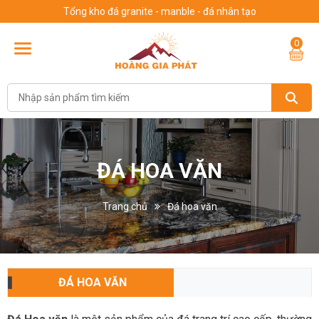
Tổng kho đá granite - manble - đá nhân tạo
0
ĐÁ HOA VĂN
Trang chủ
Đá hoa văn
ĐÁ HOA VĂN